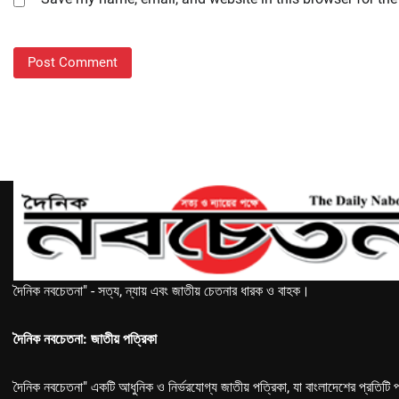
দৈনিক নবচেতনা" - সত্য, ন্যায় এবং জাতীয় চেতনার ধারক ও বাহক।
দৈনিক নবচেতনা: জাতীয় পত্রিকা
দৈনিক নবচেতনা" একটি আধুনিক ও নির্ভরযোগ্য জাতীয় পত্রিকা, যা বাংলাদেশের প্রতিটি প