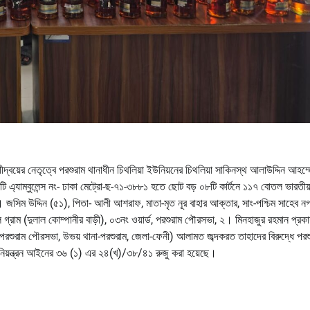
়ের নেতৃত্বে পরশুরাম থানাধীন চিথলিয়া ইউনিয়নের চিথলিয়া সাকিনস্থ আলাউদ্দিন আহম্ম
 এ্যাম্বুলেন্স নং- ঢাকা মেট্রো-ছ-৭১-৩৮৮১ হতে ছোট বড় ০৮টি কার্টনে ১১৭ বোতল ভারতীয
 জসিম উদ্দিন (৫১), পিতা- আলী আশরাফ, মাতা-মৃত নূর বাহার আক্তার, সাং-পশ্চিম সাহেব ন
য়াল গ্রাম (দুলাল কোম্পানীর বাড়ী), ০৩নং ওয়ার্ড, পরশুরাম পৌরসভা, ২। মিনহাজুর রহমান প্র
ড, পরশুরাম পৌরসভা, উভয় থানা-পরশুরাম, জেলা-ফেনী) আলামত জব্দকরত তাহাদের বিরুদ্ধে পরশ
নিয়ন্ত্রন আইনের ৩৬ (১) এর ২৪(খ)/৩৮/৪১ রুজু করা হয়েছে।