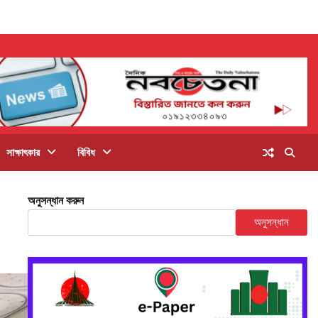
সাক্ষাৎকার
বিবিধ
অনুসন্ধান করুন
অনুসন্ধান