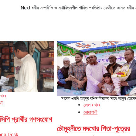
Next:
ধর্মীয় সম্প্রীতি ও স্থায়িত্বশীল শান্তি প্রতিষ্ঠায় ফেনীতে আন্ত:ধর্মীয়
 খবর
ালী
জেলার খবর
নোয়াখালী
িপি প্রার্থীর গণসংযোগ
চৌমুহনীতে মদখোর পিতা-পুত্রের
ona Desk