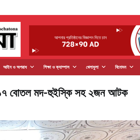
আইন ও অপরাধ
শিক্ষা ও ক্যাম্পাস
খেলাধুলা
বিনোদন
য় ১১৭ বোতল মদ-হুইস্কি সহ ২জন আটক