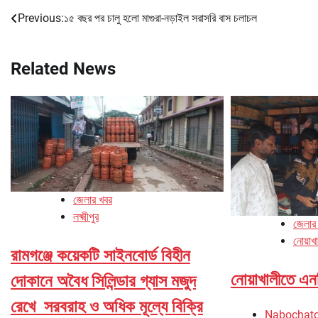
Previous:
১৫ বছর পর চালু হলো মাগুরা-নড়াইল সরাসরি বাস চলাচল
Post
navigation
Related News
জেলার খবর
লক্ষ্মীপুর
জেলার
নোয়াখ
রামগঞ্জে কয়েকটি সাইনবোর্ড বিহীন
নোয়াখালীতে এনস
দোকানে অবৈধ সিলিন্ডার গ্যাস মজুদ
রেখে সরবরাহ ও অধিক মূল্যে বিক্রি
Nabochat