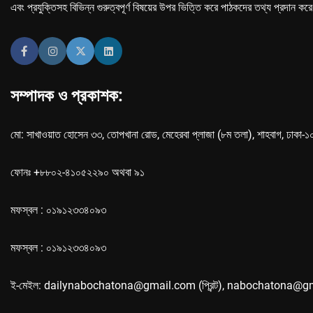
এবং প্রযুক্তিসহ বিভিন্ন গুরুত্বপূর্ণ বিষয়ের উপর ভিত্তি করে পাঠকদের তথ্য প্রদান কর
সম্পাদক ও প্রকাশক:
মো: সাখাওয়াত হোসেন ৩৩, তোপখানা রোড, মেহেরবা প্লাজা (৮ম তলা), শাহবাগ, ঢাকা-
ফোনঃ +৮৮০২-৪১০৫২২৯০ অথবা ৯১
মফস্বল : ০১৯১২৩৩৪০৯৩
মফস্বল : ০১৯১২৩৩৪০৯৩
ই-মেইল: dailynabochatona@gmail.com (প্রিন্ট), nabochatona@g