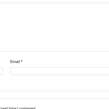
Email
*
 next time I comment.