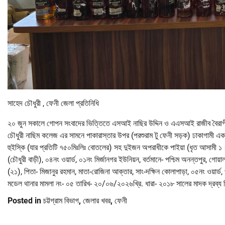
সাহেদ চৌধুরী , ফেনী জেলা প্রতিনিধি
২০ জুন সকালে গোপন সংবাদের ভিত্তিতে এসআই নাছির উদ্দিন ও এএসআই রাজীব বৈরাগীদ্বয
চৌধুরী নাছিম কলেজ এর সামনে পাকারাস্তার উপর (পরশুরাম টু ফেনী সড়ক) ঢাকাগামী একটি
হুইস্কি (যার প্রতিটি ৭৫০মিঃলিঃ বোতলের) সহ দুইজন অপরাধীকে পাইয়া (ধৃত আসামী ১।
(চৌধুরী বাড়ী), ০৪নং ওয়ার্ড, ০১নং মির্জানগর ইউনিয়ন, বর্তমানে- পশ্চিম অনন্তপুর, গো
(২১), পিতা- মিজানুর রহমান, মাতা-রোজিনা আক্তার, সাং-দক্ষিন কোলাপাড়া, ০৫নং ওয়ার্
মডেল থানার মামলা নং- ০৫ তারিখ- ২০/০৬/২০২৬খ্রি. ধারা- ২০১৮ সালের মাদক দ্রব্য 
Posted in
চট্টগ্রাম বিভাগ
,
জেলার খবর
,
ফেনী