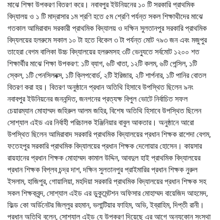
মাঝে শিক্ষা উপকরণ বিতরণ করে। নবাবপুর ইউনিয়নের ১০ টি সরকারি প্রাথমিক
বিদ্যালয় ও ১ টি মাদ্রাসার ১ম শ্রণি হতে ৫ম শ্রেণি পর্যন্ত সকল শিক্ষাথীদের মাঝে
গতকাল আমিরাবাদ সরকারী প্রাথমিক বিদ্যালয় ও দক্ষিন সুলতানপুর সরকারি প্রাথমিক
বিদ্যলয়ের হলরুমে সকাল ১০ টা হতে বিকেল ৩ টা পর্যন্ত মোট ৭৯৩ জন এবং মজুপুর
তাহেরা বেগম বালিকা উচ্চ বিদ্যালয়ের হলরুমসহ ৩টি ভেন্যুতে সর্বমোট ১২০০ শত
শিক্ষার্থীর মাঝে শিক্ষা উপকরণ: ১টি ব্যাগ, ৬টি খাতা, ১২টি কলম, ৬টি পেন্সিল, ১টি
স্কেল, ১টি পেনসিলবক্স, ১টি ক্লিপবোর্ড, ২টি ইরিজার, ২টি শার্পনার, ১টি পানির বোতল
বিতরণ করা হয়। বিতরণ অনুষ্ঠানে প্রধান অতিথি হিসাবে উপস্থিত ছিলেন ৯নং
নবাবপুর ইউনিয়নের জননন্দিত, জনগনের প্রত্যক্ষ বিপুল ভোটে নির্বাচিত সফল
চেয়ারম্যান মোহাম্মদ জহিরুল আলম জহির, বিশেষ অতিথি হিসাবে উপস্থিত ছিলেন
সোশ্যাল এইড এর নির্বাহী পরিচালক ইঞ্জিনিয়ার বাবুল আকতার। অনুষ্ঠানে আরো
উপস্থিত ছিলেন আমিরাবাদ সরকারি প্রাথমিক বিদ্যালয়ের প্রধান শিক্ষক রাশেদা বেগম,
ফতেহপুর সরকারি প্রাথমিক বিদ্যালয়ের প্রধান শিক্ষক দেলোয়ার হোসেন। কায়সার
রায়হানের প্রধান শিক্ষক মোহাম্মদ কামাল উদ্দিন, আবদুল হাই প্রাথমিক বিদ্যালয়ের
প্রধান শিক্ষক বিপ্লব চন্দ্র দাশ, দক্ষিন সুলতানপুর প্রাইমারির প্রধান শিক্ষক নুরুল
ইসলাম, হাজিপুর, গোয়ালিয়া, মহদিয়া সরকারি প্রাথমিক বিদ্যালয়ের প্রধান শিক্ষক সহ
সকল শিক্ষকবৃন্দ, সোশ্যাল এইড এর ডুকুমেন্টশন অফিসার মোহাম্মদ বায়েজিদ আহমেদ,
ফিল্ড কো অর্ডিনেটর জিল্লুর রহমান, ভলান্টিয়ার ফাহিম, অভি, ইব্রাহিম, দিপ্তী রানী।
প্রধান অতিথি বলেন, সোশ্যাল এইড যে উপকরণ দিয়েছে এর আগে অন্যকোন সংস্থা