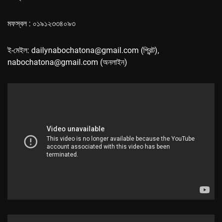
মফস্বল : ০১৯১২৩৩৪০৯৩
ই-মেইল: dailynabochatona@gmail.com (প্রিন্ট),
nabochatona@gmail.com (অনলাইন)