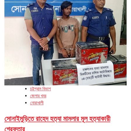
চট্টগ্রাম বিভাগ
জেলার খবর
নোয়াখালী
সোনাইমুড়িতে রাহেদ হত্যা মামলার মূল হত্যাকারী
গ্রেফতার