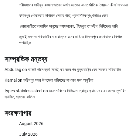
শ্রীমঙ্গলের সাইফুর রহমান জাবেদ অর্জন করলেন আন্তর্জাতিক ‘গোল্ডেন কীস’ সম্মাননা
ফরিদপুর পৌরসভায় নাগরিক সেবায় গতি, প্রশাসনিক শৃঙ্খলায়ও জোর
নোয়াখালীতে লক্ষাধিক মানুষের মহাসমাবেশ, ‘হিজবুত তাওহীদ’ নিষিদ্ধের দাবি
জুলাই সনদ ও গণভোটের রায় বাস্তবায়নের দাবিতে দিনাজপুরে জামায়াতের বিশাল
গণমিছিল
সাম্প্রতিক মন্তব্য
Abdullag
on
বাজেট পাসে ব্যর্থ সিনেট, ছয় বছর পর যুক্তরাষ্ট্রে ফের সরকার শাটডাউন
Kamal
on
ফরিদপুর সদর উপজেলা পরিষদের সাধারণ সভা অনুষ্ঠিত
types stainless steel
on
৪৮তম বিশেষ বিসিএস: স্বাস্থ্য ক্যাডারের ২১ জনের সুপারিশ
স্থগিত, দুজনের বাতিল
সংরক্ষণাগার
August 2026
July 2026