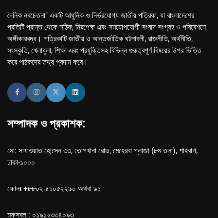
দৈনিক নবচেতনা" একটি আধুনিক ও নির্ভরযোগ্য জাতীয় পত্রিকা, যা বাংলাদেশের
প্রতিটি প্রান্ত থেকে সঠিক, নিরপেক্ষ এবং সময়োপযোগী সংবাদ সংগ্রহ ও পরিবেশনে
অঙ্গীকারবদ্ধ। পত্রিকাটি জাতীয় ও আন্তর্জাতিক ঘটনাবলী, রাজনীতি, অর্থনীতি,
সংস্কৃতি, খেলাধুলা, শিক্ষা এবং প্রযুক্তিসহ বিভিন্ন গুরুত্বপূর্ণ বিষয়ের উপর ভিত্তি
করে পাঠকদের তথ্য প্রদান করে।
সম্পাদক ও প্রকাশক:
মো: সাখাওয়াত হোসেন ৩৩, তোপখানা রোড, মেহেরবা প্লাজা (৮ম তলা), শাহবাগ,
ঢাকা-১০০০
ফোনঃ +৮৮০২-৪১০৫২২৯০ অথবা ৯১
মফস্বল : ০১৯১২৩৩৪০৯৩