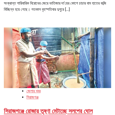
সংক্রান্ত পারিবারিক বিরোধের জেরে ভাতিজার দা’য়ের কোপে চাচার বাম হাতের কব্জি
বিচ্ছিন্ন হয়ে গেছে। গতকাল বৃহস্পতিবার দুপুরে […]
জেলার খবর
সিরাজগঞ্জ
সিরাজগঞ্জে রোজায় তৃষ্ণা মেটাচ্ছে সলপের ঘোল