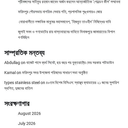
শ্রীমঙ্গলের সাইফুর রহমান জাবেদ অর্জন করলেন আন্তর্জাতিক ‘গোল্ডেন কীস’ সম্মাননা
ফরিদপুর পৌরসভায় নাগরিক সেবায় গতি, প্রশাসনিক শৃঙ্খলায়ও জোর
নোয়াখালীতে লক্ষাধিক মানুষের মহাসমাবেশ, ‘হিজবুত তাওহীদ’ নিষিদ্ধের দাবি
জুলাই সনদ ও গণভোটের রায় বাস্তবায়নের দাবিতে দিনাজপুরে জামায়াতের বিশাল
গণমিছিল
সাম্প্রতিক মন্তব্য
Abdullag
on
বাজেট পাসে ব্যর্থ সিনেট, ছয় বছর পর যুক্তরাষ্ট্রে ফের সরকার শাটডাউন
Kamal
on
ফরিদপুর সদর উপজেলা পরিষদের সাধারণ সভা অনুষ্ঠিত
types stainless steel
on
৪৮তম বিশেষ বিসিএস: স্বাস্থ্য ক্যাডারের ২১ জনের সুপারিশ
স্থগিত, দুজনের বাতিল
সংরক্ষণাগার
August 2026
July 2026