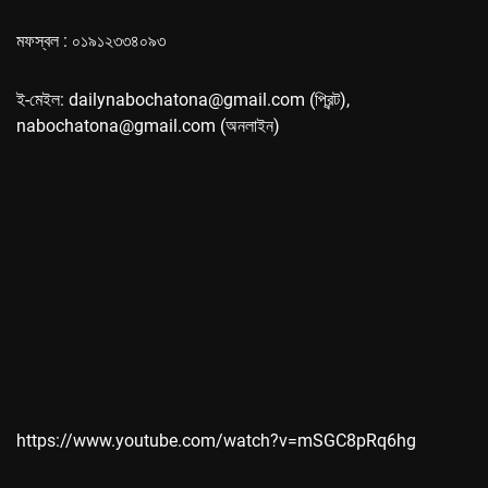
মফস্বল : ০১৯১২৩৩৪০৯৩
ই-মেইল: dailynabochatona@gmail.com (প্রিন্ট),
nabochatona@gmail.com (অনলাইন)
https://www.youtube.com/watch?v=mSGC8pRq6hg