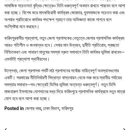
সামাজিক সচেতনতা বৃদ্ধির ক্ষেত্রেও তিনি গুরুত্বপূর্ণ অবদান রাখতে পারবেন বলে আশা
করা হচ্ছে। বিশেষ করে মাদকবিরোধী কার্যক্রম জোরদার, যুবসমাজকে সচেতন করা এবং
অপরাধ প্রতিরোধে কার্যকর পদক্ষেপ গ্রহণে তার অভিজ্ঞতা কাজে লাগবে বলে
সংশ্লিষ্টরা মনে করছেন।
ফরিদপুরবাসীর প্রত্যাশা, নতুন জেলা প্রশাসকের নেতৃত্বে জেলার প্রশাসনিক কার্যক্রম
আরও গতিশীল ও জনবান্ধব হবে। সেবার মান উন্নয়ন, দুর্নীতি প্রতিরোধ, স্বচ্ছতা
নিশ্চিতকরণ এবং সাধারণ মানুষের সমস্যা দ্রুত সমাধানে তিনি কার্যকর ভূমিকা রাখবেন—
এমনটাই প্রত্যাশা স্থানীয়দের।
উল্লেখ্য, জেলা প্রশাসক পদটি মাঠ প্রশাসনের সর্বোচ্চ দায়িত্বপূর্ণ অবস্থানগুলোর
একটি। সরকারের নীতিনির্ধারণী সিদ্ধান্ত বাস্তবায়ন থেকে শুরু করে স্থানীয় পর্যায়ের
সমস্যার সমাধান—সব ক্ষেত্রেই ডিসির ভূমিকা অত্যন্ত গুরুত্বপূর্ণ। নতুন ডিসি
মাজহারুল ইসলামের যোগদানের মধ্য দিয়ে ফরিদপুরে প্রশাসনিক কার্যক্রমে নতুন মাত্রা
যোগ হবে বলে আশা করা হচ্ছে।
Posted in
জেলার খবর
,
ঢাকা বিভাগ
,
ফরিদপুর