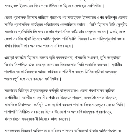
মাজহারুল ইসলামের নিয়োগকে ইতিবাচক হিসেবে দেখছেন সংশ্লিষ্টরা।
জেলা প্রশাসক হিসেবে দায়িত্ব গ্রহণের পর মাজহারুল ইসলামের ওপর ফরিদপুর জেলার
সার্বিক প্রশাসনিক কার্যক্রম পরিচালনার গুরুদায়িত্ব বর্তাবে। ডিসি হিসেবে তিনি কেন্দ্রীয়
সরকারের প্রতিনিধি হিসেবে জেলার প্রশাসনিক কাঠামোর নেতৃত্ব দেবেন। একই সঙ্গে
জেলা ম্যাজিস্ট্রেট হিসেবে আইনশৃঙ্খলা পরিস্থিতি নিয়ন্ত্রণ এবং শান্তিশৃঙ্খলা বজায়
রাখার বিষয়টি তার অন্যতম প্রধান দায়িত্ব হবে।
এছাড়া কালেক্টর হিসেবে জেলার ভূমি ব্যবস্থাপনা, খাসজমি সংরক্ষণ, ভূমি সংক্রান্ত
বিরোধ নিষ্পত্তি এবং রাজস্ব আদায়ের বিষয়গুলোও তিনি তদারকি করবেন। স্থানীয়
প্রশাসনের কার্যক্রমকে আরও কার্যকর ও গতিশীল করতে ডিসির ভূমিকা অত্যন্ত
গুরুত্বপূর্ণ বলে মনে করছেন সংশ্লিষ্টরা।
সরকারের বিভিন্ন উন্নয়নমূলক কর্মসূচি বাস্তবায়নেও জেলা প্রশাসকের ভূমিকা
অপরিসীম। জাতীয় ও স্থানীয় পর্যায়ের উন্নয়ন প্রকল্প, অবকাঠামোগত উন্নয়ন,
সামাজিক নিরাপত্তা কর্মসূচি এবং দুর্যোগ ব্যবস্থাপনা কার্যক্রমে নেতৃত্ব দেবেন তিনি।
পাশাপাশি নির্বাচিত সরকারের বিশেষ উদ্যোগ ও অগ্রাধিকারমূলক প্রকল্পসমূহ
বাস্তবায়নে সমন্বয়কারী হিসেবে কাজ করবেন।
মাদকদ্রব্য নিয়ন্ত্রণ অধিদপ্তরে দায়িত্ব পালনের অভিজ্ঞতা থাকায় আইনশৃঙ্খলা ও