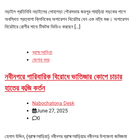
নড়াইল প্রতিনিধি নড়াইলের লোহাগড়া পৌরসভায় জয়পুর লাহুড়িয়া সড়কের পাশে
অবস্থিত প্রত্যাশা ক্লিনিকের অপারেশন থিয়েটার যেন এক নাট্য মঞ্চ। অপারেশন
থিয়েটারে রোগীর সাথে টিকটক ভিডিও করছেন […]
ব্রাহ্মণবাড়িয়া
জেলার খবর
নবীনগরে পারিবারিক বিরোধে ভাতিজার কোপে চাচার
হাতের কব্জি কর্তন
Nabochatona Desk
June 27, 2025
0
হেলাল উদ্দিন, (ব্রাহ্মণবাড়িয়া) নবীনগর ব্রাহ্মণবাড়িয়ার নবীনগর উপজেলা জমিজমা