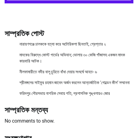
সাম্প্রতিক পোস্ট
নারায়ণগঞ্জে চালককে হত্যা করে অটোরিকশা ছিনতাই, গ্রেপ্তার ২
মাদকের বিরুদ্ধে কোস্ট গার্ডের অভিযান; ভোলায় ৩০ কেজি গাঁজাসহ একজন মাদক
কারবারি আটক।
নীলফামারীতে নদীর বালু চুরিতে বাঁধা দেয়ায় সংঘর্ষে আহত- ৬
শ্রীমঙ্গলের সাইফুর রহমান জাবেদ অর্জন করলেন আন্তর্জাতিক ‘গোল্ডেন কীস’ সম্মাননা
ফরিদপুর পৌরসভায় নাগরিক সেবায় গতি, প্রশাসনিক শৃঙ্খলায়ও জোর
সাম্প্রতিক মন্তব্য
No comments to show.