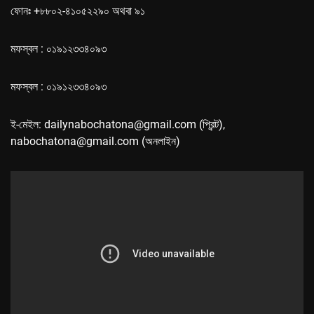
ফোনঃ +৮৮০২-৪১০৫২২৯০ অথবা ৯১
মফস্বল : ০১৯১২৩৩৪০৯৩
মফস্বল : ০১৯১২৩৩৪০৯৩
ই-মেইল: dailynabochatona@gmail.com (প্রিন্ট),
nabochatona@gmail.com (অনলাইন)