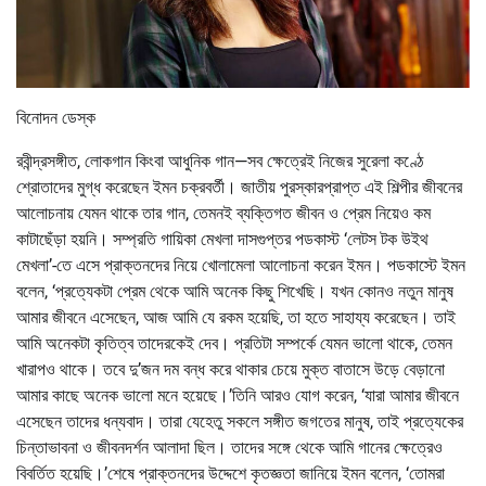
বিনোদন ডেস্ক
রবীন্দ্রসঙ্গীত, লোকগান কিংবা আধুনিক গান—সব ক্ষেত্রেই নিজের সুরেলা কণ্ঠে
শ্রোতাদের মুগ্ধ করেছেন ইমন চক্রবর্তী। জাতীয় পুরস্কারপ্রাপ্ত এই শিল্পীর জীবনের
আলোচনায় যেমন থাকে তার গান, তেমনই ব্যক্তিগত জীবন ও প্রেম নিয়েও কম
কাটাছেঁড়া হয়নি। সম্প্রতি গায়িকা মেখলা দাসগুপ্তর পডকাস্ট ‘লেটস টক উইথ
মেখলা’-তে এসে প্রাক্তনদের নিয়ে খোলামেলা আলোচনা করেন ইমন। পডকাস্টে ইমন
বলেন, ‘প্রত্যেকটা প্রেম থেকে আমি অনেক কিছু শিখেছি। যখন কোনও নতুন মানুষ
আমার জীবনে এসেছেন, আজ আমি যে রকম হয়েছি, তা হতে সাহায্য করেছেন। তাই
আমি অনেকটা কৃতিত্ব তাদেরকেই দেব। প্রতিটা সম্পর্কে যেমন ভালো থাকে, তেমন
খারাপও থাকে। তবে দু’জন দম বন্ধ করে থাকার চেয়ে মুক্ত বাতাসে উড়ে বেড়ানো
আমার কাছে অনেক ভালো মনে হয়েছে।’তিনি আরও যোগ করেন, ‘যারা আমার জীবনে
এসেছেন তাদের ধন্যবাদ। তারা যেহেতু সকলে সঙ্গীত জগতের মানুষ, তাই প্রত্যেকের
চিন্তাভাবনা ও জীবনদর্শন আলাদা ছিল। তাদের সঙ্গে থেকে আমি গানের ক্ষেত্রেও
বিবর্তিত হয়েছি।’শেষে প্রাক্তনদের উদ্দেশে কৃতজ্ঞতা জানিয়ে ইমন বলেন, ‘তোমরা