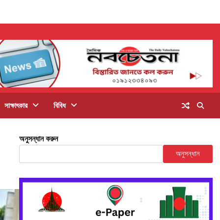
সাক্ষাৎকার
বিবিধ
অনুসন্ধান করুন
অনুসন্ধান