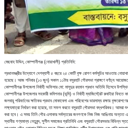
মেছবাহ উদ্দিন, কোম্পানীগঞ্জ (নোয়াখালী) প্রতিনিধি:
প্রধানমন্ত্রীর উদ্যোগে দেশব্যাপী ৫ বছরে ২৫ কোটি বৃক্ষ রোপণ কর্মসূচির আওতায় নোয়াখা
হয়েছে। আজ শনিবার (১৩ জুন) সকাল ১১টায় বসুরহাট পৌরসভা প্রাঙ্গণে বর্ণাঢ্য আয়ো
কোম্পানীগঞ্জ উপজেলা নির্বাহী অফিসার মো: মাসুদুর রহমান প্রধান অতিথি হিসেবে উপস্
কোম্পানীগঞ্জ উপজেলার সহকারী কমিশনার (ভূমি) ও নির্বাহী ম্যাজিস্ট্রেট রুবাইয়া বিনত
জলবায়ু পরিবর্তনের ক্ষতিকর প্রভাব মোকাবেলা এবং পরিবেশের ভারসাম্য রক্ষায় বৃক্ষরোপণের
লক্ষ্যমাত্রা নির্ধারণ করা হয়েছে, তা সফল করতে বসুরহাট পৌরসভা বদ্ধপরিকর। আমরা শু
করা হবে। এ সময় তিনি পৌর এলাকার সর্বস্তরের জনগণকে নিজ নিজ আঙিনায় অন্তত একট
স্থানীয় গণ্যমান্য নেতৃবৃন্দ, সুশীল সমাজের প্রতিনিধি এবং বসুরহাট পৌরসভার বিভিন্ন স্ত