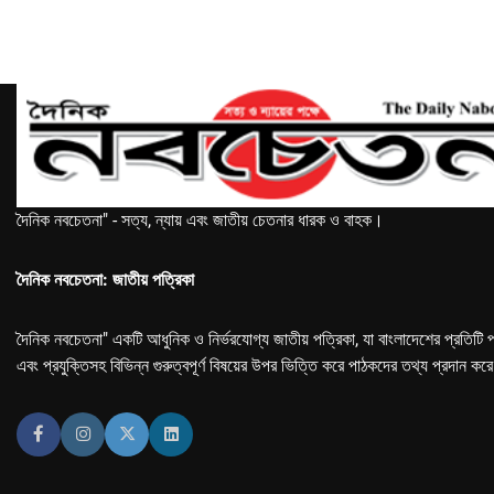
দৈনিক নবচেতনা" - সত্য, ন্যায় এবং জাতীয় চেতনার ধারক ও বাহক।
দৈনিক নবচেতনা: জাতীয় পত্রিকা
দৈনিক নবচেতনা" একটি আধুনিক ও নির্ভরযোগ্য জাতীয় পত্রিকা, যা বাংলাদেশের প্রতিটি প
এবং প্রযুক্তিসহ বিভিন্ন গুরুত্বপূর্ণ বিষয়ের উপর ভিত্তি করে পাঠকদের তথ্য প্রদান কর