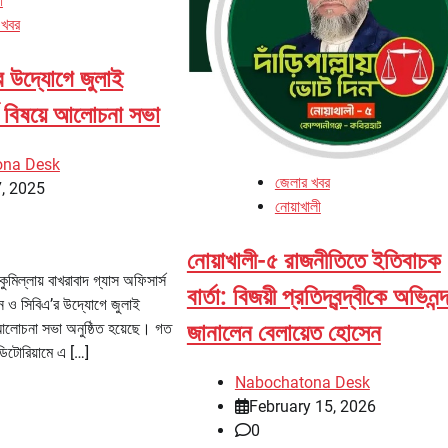
া
 খবর
র উদ্যোগে জুলাই
্য বিষয়ে আলোচনা সভা
ona Desk
জেলার খবর
, 2025
নোয়াখালী
নোয়াখালী-৫ রাজনীতিতে ইতিবাচক
ুমিল্লায় বাখরাবাদ গ্যাস অফিসার্স
বার্তা: বিজয়ী প্রতিদ্বন্দ্বীকে অভিনন্
ন ও সিবিএ’র উদ্যোগে জুলাই
জানালেন বেলায়েত হোসেন
ে আলোচনা সভা অনুষ্ঠিত হয়েছে। গত
িটোরিয়ামে এ […]
Nabochatona Desk
February 15, 2026
0