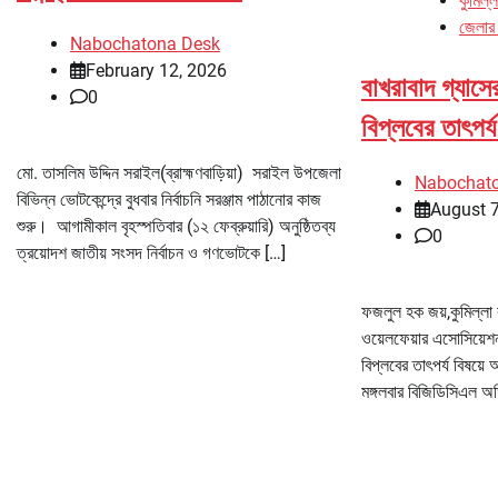
কুমিল্ল
জেলার
Nabochatona Desk
February 12, 2026
বাখরাবাদ গ্যাসে
0
বিপ্লবের তাৎপর
মো. তাসলিম উদ্দিন সরাইল(ব্রাহ্মণবাড়িয়া) সরাইল উপজেলা
Nabochat
বিভিন্ন ভোটকেন্দ্রে বুধবার নির্বাচনি সরঞ্জাম পাঠানোর কাজ
August 7
শুরু। আগামীকাল বৃহস্পতিবার (১২ ফেব্রুয়ারি) অনুষ্ঠিতব্য
0
ত্রয়োদশ জাতীয় সংসদ নির্বাচন ও গণভোটকে […]
ফজলুল হক জয়,কুমিল্লা ক
ওয়েলফেয়ার এসোসিয়েশ
বিপ্লবের তাৎপর্য বিষয়
মঙ্গলবার বিজিডিসিএল অড