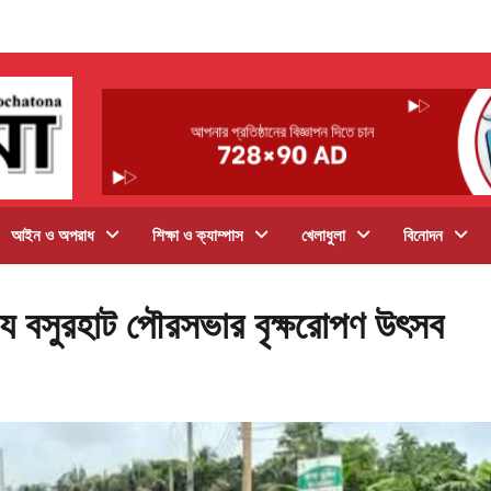
আইন ও অপরাধ
শিক্ষা ও ক্যাম্পাস
খেলাধুলা
বিনোদন
্ষ্যে বসুরহাট পৌরসভার বৃক্ষরোপণ উৎসব