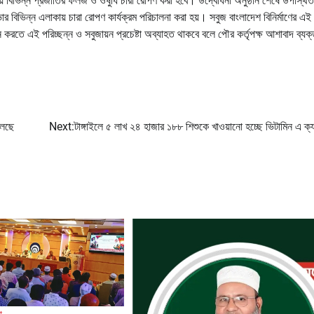
়গায় বিভিন্ন প্রজাতির ফলজ ও ওষুধি চারা রোপণ করা হবে। উদ্বোধনী অনুষ্ঠান শেষে উপস্থিত
বিভিন্ন এলাকায় চারা রোপণ কার্যক্রম পরিচালনা করা হয়। সবুজ বাংলাদেশ বিনির্মাণের এই য
 করতে এই পরিচ্ছন্ন ও সবুজায়ন প্রচেষ্টা অব্যাহত থাকবে বলে পৌর কর্তৃপক্ষ আশাবাদ ব্যক
বলছে
Next:
টাঙ্গাইলে ৫ লাখ ২৪ হাজার ১৮৮ শিশুকে খাওয়ানো হচ্ছে ভিটামিন এ ক্