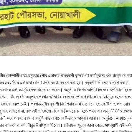
লীর কোম্পানীগঞ্জের বসুরহাট পৌর এলাকায় মাসব্যাপী বৃক্ষরোপণ কার্যক্রমের শুভ উদ্বোধন করা
জনের মধ্য দিয়ে এই চারা রোপণ উৎসবের উদ্বোধন করা হয়। বসুরহাট পৌরসভার প্রশাসক ও
থিত থেকে এই কর্মসূচির শুভ উদ্বোধন করেন। অনুষ্ঠানে বিশেষ অতিথি হিসেবে উপস্থিত ছিলে
ে কাশেম। উদ্বোধনী অনুষ্ঠানে প্রধান অতিথির বক্তব্যে পৌর প্রশাসক মো: মাসুদুর রহমান বলেন
 কোনো বিকল্প নেই। প্রধানমন্ত্রীর দূরদর্শী নির্দেশনায় সারা দেশে যে ২৫ কোটি গাছ লাগানোর
ধু গাছ লাগাবো না, বরং এই গাছগুলো যাতে সঠিকভাবে বড় হতে পারে তার জন্য নিয়মিত রক্ষণা
ি করে ফলজ, বনজ বা ওষুধি গাছ লাগানোর উদাত্ত আহ্বান জানান। অনুষ্ঠানে অন্যান্যের 
রের কর্মকর্তা ও কর্মচারীবৃন্দ উপস্থিত ছিলেন। পৌরসভা সূত্রে জানা গেছে, মাসব্যাপী এই কর্মস