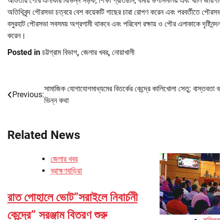
আওতায় পৌর এলাকার বিভিন্ন সড়ক, শিক্ষা প্রতিষ্ঠান, ধর্মীয় উপাসনালয় এবং খালি জায
অতিথিবৃন্দ পৌরসভা চত্বরে বেশ কয়েকটি গাছের চারা রোপণ করেন এবং পরবর্তীতে পৌরসভার 
বসুরহাট পৌরসভা সবসময় অগ্রগামী থাকবে এবং পরিবেশ রক্ষায় ও পৌর এলাকাকে দৃষ্টিনন্দন
করেন।
Posted in
চট্টগ্রাম বিভাগ
,
জেলার খবর
,
নোয়াখালী
সামাজিক যোগাযোগমাধ্যমের বিতর্কের কেন্দ্রে কালিখোলা সেতু: বাস্তবতা 
Post
Previous:
ভিন্ন কথা
navigation
Related News
জেলার খবর
ব্রাহ্মণবাড়িয়া
রাত পোহালে ভোট”সরাইলে নিবার্চনী
কেন্দ্রে” সরঞ্জাম বিতরণ শুরু