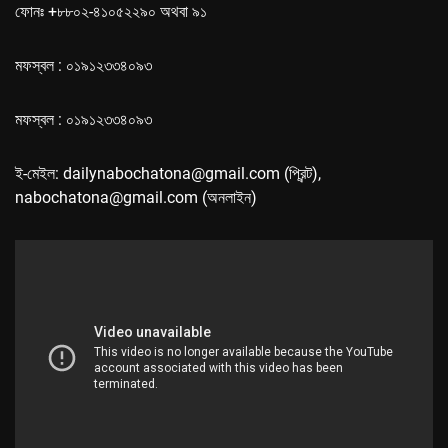
ফোনঃ +৮৮০২-৪১০৫২২৯০ অথবা ৯১
মফস্বল : ০১৯১২৩৩৪০৯৩
মফস্বল : ০১৯১২৩৩৪০৯৩
ই-মেইল: dailynabochatona@gmail.com (প্রিন্ট),
nabochatona@gmail.com (অনলাইন)