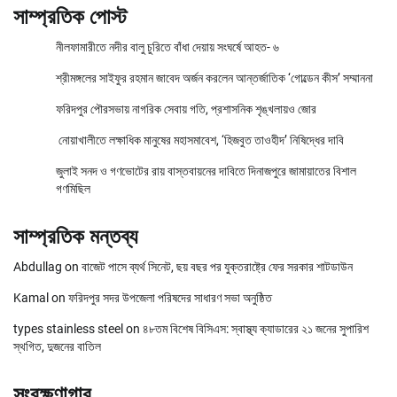
সাম্প্রতিক পোস্ট
নীলফামারীতে নদীর বালু চুরিতে বাঁধা দেয়ায় সংঘর্ষে আহত- ৬
শ্রীমঙ্গলের সাইফুর রহমান জাবেদ অর্জন করলেন আন্তর্জাতিক ‘গোল্ডেন কীস’ সম্মাননা
ফরিদপুর পৌরসভায় নাগরিক সেবায় গতি, প্রশাসনিক শৃঙ্খলায়ও জোর
নোয়াখালীতে লক্ষাধিক মানুষের মহাসমাবেশ, ‘হিজবুত তাওহীদ’ নিষিদ্ধের দাবি
জুলাই সনদ ও গণভোটের রায় বাস্তবায়নের দাবিতে দিনাজপুরে জামায়াতের বিশাল
গণমিছিল
সাম্প্রতিক মন্তব্য
Abdullag
on
বাজেট পাসে ব্যর্থ সিনেট, ছয় বছর পর যুক্তরাষ্ট্রে ফের সরকার শাটডাউন
Kamal
on
ফরিদপুর সদর উপজেলা পরিষদের সাধারণ সভা অনুষ্ঠিত
types stainless steel
on
৪৮তম বিশেষ বিসিএস: স্বাস্থ্য ক্যাডারের ২১ জনের সুপারিশ
স্থগিত, দুজনের বাতিল
সংরক্ষণাগার