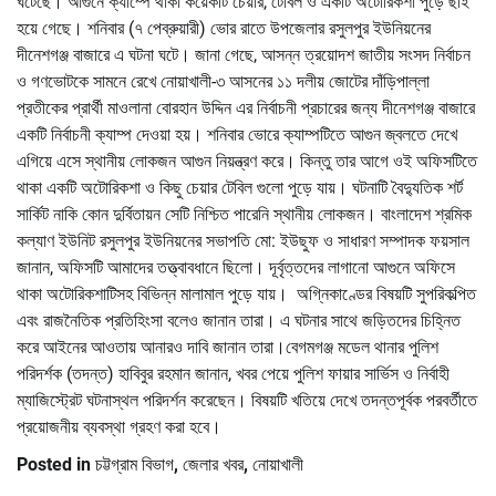
ঘটেছে। আগুনে ক্যাম্পে থাকা কয়েকটি চেয়ার, টেবিল ও একটি অটোরিকশা পুড়ে ছাই
হয়ে গেছে। শনিবার (৭ পেব্রুয়ারী) ভোর রাতে উপজেলার রসুলপুর ইউনিয়নের
দীনেশগঞ্জ বাজারে এ ঘটনা ঘটে। জানা গেছে, আসন্ন ত্রয়োদশ জাতীয় সংসদ নির্বাচন
ও গণভোটকে সামনে রেখে নোয়াখালী-৩ আসনের ১১ দলীয় জোটের দাঁড়িপাল্লা
প্রতীকের প্রার্থী মাওলানা বোরহান উদ্দিন এর নির্বাচনী প্রচারের জন্য দীনেশগঞ্জ বাজারে
একটি নির্বাচনী ক্যাম্প দেওয়া হয়। শনিবার ভোরে ক্যাম্পটিতে আগুন জ্বলতে দেখে
এগিয়ে এসে স্থানীয় লোকজন আগুন নিয়ন্ত্রণ করে। কিন্তু তার আগে ওই অফিসটিতে
থাকা একটি অটোরিকশা ও কিছু চেয়ার টেবিল গুলো পুড়ে যায়। ঘটনাটি বৈদ্যুতিক শর্ট
সার্কিট নাকি কোন দুর্বিতায়ন সেটি নিশ্চিত পারেনি স্থানীয় লোকজন। বাংলাদেশ শ্রমিক
কল্যাণ ইউনিট রসুলপুর ইউনিয়নের সভাপতি মো: ইউছুফ ও সাধারণ সম্পাদক ফয়সাল
জানান, অফিসটি আমাদের তত্ত্বাবধানে ছিলো। দূর্বৃত্তদের লাগানো আগুনে অফিসে
থাকা অটোরিকশাটিসহ বিভিন্ন মালামাল পুড়ে যায়। অগ্নিকাণ্ডের বিষয়টি সুপরিকল্পিত
এবং রাজনৈতিক প্রতিহিংসা বলেও জানান তারা। এ ঘটনার সাথে জড়িতদের চিহ্নিত
করে আইনের আওতায় আনারও দাবি জানান তারা।বেগমগঞ্জ মডেল থানার পুলিশ
পরিদর্শক (তদন্ত) হাবিবুর রহমান জানান, খবর পেয়ে পুলিশ ফায়ার সার্ভিস ও নির্বাহী
ম্যাজিস্ট্রেট ঘটনাস্থল পরিদর্শন করেছেন। বিষয়টি খতিয়ে দেখে তদন্তপূর্বক পরবর্তীতে
প্রয়োজনীয় ব্যবস্থা গ্রহণ করা হবে।
Posted in
চট্টগ্রাম বিভাগ
,
জেলার খবর
,
নোয়াখালী