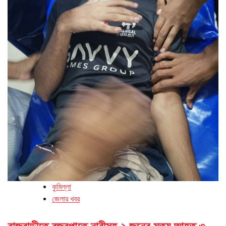
কুমিল্লা
জেলার খবর