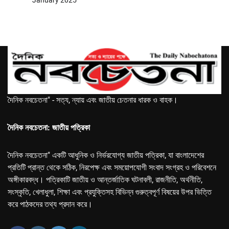
January 2025
দৈনিক নবচেতনা" - সত্য, ন্যায় এবং জাতীয় চেতনার ধারক ও বাহক।
দৈনিক নবচেতনা: জাতীয় পত্রিকা
দৈনিক নবচেতনা" একটি আধুনিক ও নির্ভরযোগ্য জাতীয় পত্রিকা, যা বাংলাদেশের
প্রতিটি প্রান্ত থেকে সঠিক, নিরপেক্ষ এবং সময়োপযোগী সংবাদ সংগ্রহ ও পরিবেশনে
অঙ্গীকারবদ্ধ। পত্রিকাটি জাতীয় ও আন্তর্জাতিক ঘটনাবলী, রাজনীতি, অর্থনীতি,
সংস্কৃতি, খেলাধুলা, শিক্ষা এবং প্রযুক্তিসহ বিভিন্ন গুরুত্বপূর্ণ বিষয়ের উপর ভিত্তি
করে পাঠকদের তথ্য প্রদান করে।