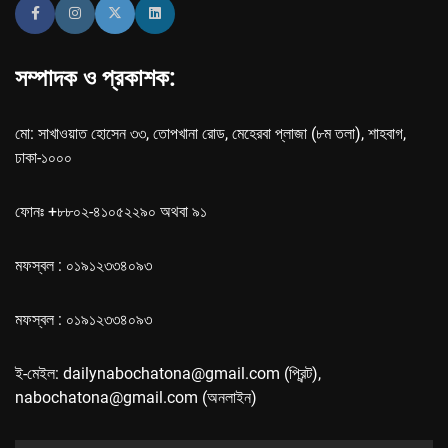
সম্পাদক ও প্রকাশক:
মো: সাখাওয়াত হোসেন ৩৩, তোপখানা রোড, মেহেরবা প্লাজা (৮ম তলা), শাহবাগ,
ঢাকা-১০০০
ফোনঃ +৮৮০২-৪১০৫২২৯০ অথবা ৯১
মফস্বল : ০১৯১২৩৩৪০৯৩
মফস্বল : ০১৯১২৩৩৪০৯৩
ই-মেইল: dailynabochatona@gmail.com (প্রিন্ট),
nabochatona@gmail.com (অনলাইন)