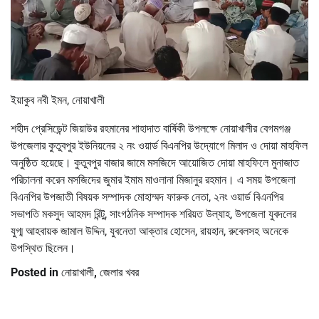
ইয়াকুব নবী ইমন, নোয়াখালী
শহীদ প্রেসিডেন্ট জিয়াউর রহমানের শাহাদাত বার্ষিকী উপলক্ষে নোয়াখালীর বেগমগঞ্জ
উপজেলার কুতুবপুর ইউনিয়নের ২ নং ওয়ার্ড বিএনপির উদ্যোগে মিলাদ ও দোয়া মাহফিল
অনুষ্ঠিত হয়েছে। কুতুবপুর বাজার জামে মসজিদে আয়োজিত দোয়া মাহফিলে মুনাজাত
পরিচালনা করেন মসজিদের জুমার ইমাম মাওলানা মিজানুর রহমান। এ সময় উপজেলা
বিএনপির উপজাতী বিষয়ক সম্পাদক মোহাম্মদ ফারুক নেতা, ২নং ওয়ার্ড বিএনপির
সভাপতি মকসুদ আহমদ রিন্টু, সাংগঠনিক সম্পাদক শরিয়ত উল্যাহ, উপজেলা যুবদলের
যুগ্ম আহবায়ক জামাল উদ্দিন, যুবনেতা আক্তার হোসেন, রায়হান, রুবেলসহ অনেকে
উপস্থিত ছিলেন।
Posted in
নোয়াখালী
,
জেলার খবর