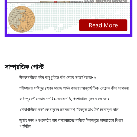
সাম্প্রতিক পোস্ট
নীলফামারীতে নদীর বালু চুরিতে বাঁধা দেয়ায় সংঘর্ষে আহত- ৬
শ্রীমঙ্গলের সাইফুর রহমান জাবেদ অর্জন করলেন আন্তর্জাতিক ‘গোল্ডেন কীস’ সম্মাননা
ফরিদপুর পৌরসভায় নাগরিক সেবায় গতি, প্রশাসনিক শৃঙ্খলায়ও জোর
নোয়াখালীতে লক্ষাধিক মানুষের মহাসমাবেশ, ‘হিজবুত তাওহীদ’ নিষিদ্ধের দাবি
জুলাই সনদ ও গণভোটের রায় বাস্তবায়নের দাবিতে দিনাজপুরে জামায়াতের বিশাল
গণমিছিল