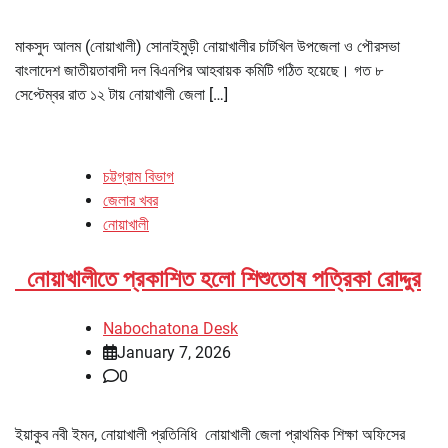
মাকসুদ আলম (নোয়াখালী) সোনাইমুড়ী নোয়াখালীর চাটখিল উপজেলা ও পৌরসভা
বাংলাদেশ জাতীয়তাবাদী দল বিএনপির আহবায়ক কমিটি গঠিত হয়েছে। গত ৮
সেপ্টেম্বর রাত ১২ টায় নোয়াখালী জেলা […]
চট্টগ্রাম বিভাগ
জেলার খবর
নোয়াখালী
নোয়াখালীতে প্রকাশিত হলো শিশুতোষ পত্রিকা রোদ্দুর
Nabochatona Desk
January 7, 2026
0
ইয়াকুব নবী ইমন, নোয়াখালী প্রতিনিধি নোয়াখালী জেলা প্রাথমিক শিক্ষা অফিসের