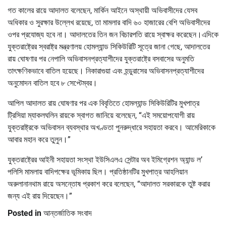
গত কালের রায়ে আদালত বলেছেন, মার্কিন আইনে অস্থায়ী অভিবাসীদের যেসব
অধিকার ও সুরক্ষার উল্লেখ রয়েছে, তা মামলার বাদি ৬০ হাজারের বেশি অভিবাসীদের
ওপর প্রযোজ্য হবে না। আদালতের তিন জন বিচারপতি রায়ে স্বাক্ষর করেছেন।এদিকে
যুক্তরাষ্ট্রের স্বরাষ্ট্র মন্ত্রণালয় হোমল্যান্ড সিকিউরিটি সূত্রে জানা গেছে, আদালতের
রায় ঘোষণার পর নেপালি অভিবাসনপ্রত্যাশীদের যুক্তরাষ্ট্রে বসবাসের অনুমতি
তাৎক্ষণিকভাবে বাতিল হয়েছে। নিকারাগুয়া এবং হন্ডুরাসের অভিবাসনপ্রত্যাশীদের
অনুমোদন বাতিল হবে ৮ সেপ্টেম্বর।
আপিল আদালত রায় ঘোষণার পর এক বিবৃতিতে হোমল্যান্ড সিকিউরিটির মুখপাত্র
ট্রিসিয়া ম্যাকলঘলিন রায়কে স্বাগত জানিয়ে বলেছেন, “এই সময়োপযোগী রায়
যুক্তরাষ্ট্রকে অভিবাসন ব্যবস্থার অখণ্ডতা পুনরুদ্ধারে সহায়তা করবে। আমেরিকাকে
আবার মহান করে তুলুন।”
যুক্তরাষ্ট্রের আইনী সহায়তা সংস্থা ইউসিএলএ সেন্টার অব ইমিগ্রেশন অ্যান্ড ল’
পলিসি মামলায় বাদিপক্ষের ভূমিকায় ছিল। প্রতিষ্ঠানটির মুখপাত্র আহলিয়ান
অরুলানানথাম রায়ে অসন্তোষ প্রকাশ করে বলেছেন, “আদালত সরকারকে তুষ্ট করার
জন্য এই রায় দিয়েছেন।”
Posted in
আন্তর্জাতিক সংবাদ