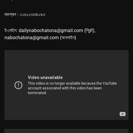
মফস্বল : ০১৯১২৩৩৪০৯৩
ই-মেইল: dailynabochatona@gmail.com (প্রিন্ট),
nabochatona@gmail.com (অনলাইন)