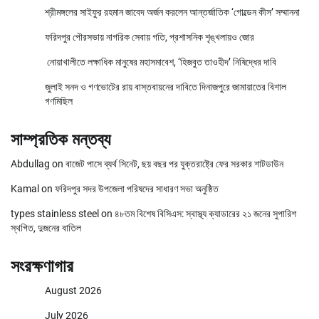
শ্রীমঙ্গলের সাইফুর রহমান জাবেদ অর্জন করলেন আন্তর্জাতিক ‘গোল্ডেন কীস’ সম্মাননা
ফরিদপুর পৌরসভায় নাগরিক সেবায় গতি, প্রশাসনিক শৃঙ্খলায়ও জোর
নোয়াখালীতে লক্ষাধিক মানুষের মহাসমাবেশ, ‘হিজবুত তাওহীদ’ নিষিদ্ধের দাবি
জুলাই সনদ ও গণভোটের রায় বাস্তবায়নের দাবিতে দিনাজপুরে জামায়াতের বিশাল
গণমিছিল
সাম্প্রতিক মন্তব্য
Abdullag
on
বাজেট পাসে ব্যর্থ সিনেট, ছয় বছর পর যুক্তরাষ্ট্রে ফের সরকার শাটডাউন
Kamal
on
ফরিদপুর সদর উপজেলা পরিষদের সাধারণ সভা অনুষ্ঠিত
types stainless steel
on
৪৮তম বিশেষ বিসিএস: স্বাস্থ্য ক্যাডারের ২১ জনের সুপারিশ
স্থগিত, দুজনের বাতিল
সংরক্ষণাগার
August 2026
July 2026