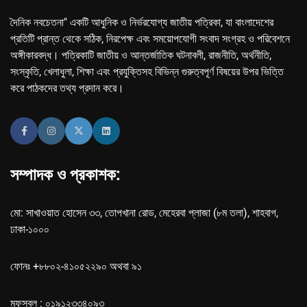
দৈনিক নবচেতনা" একটি আধুনিক ও নির্ভরযোগ্য জাতীয় পত্রিকা, যা বাংলাদেশের
প্রতিটি প্রান্ত থেকে সঠিক, নিরপেক্ষ এবং সময়োপযোগী সংবাদ সংগ্রহ ও পরিবেশনে
অঙ্গীকারবদ্ধ। পত্রিকাটি জাতীয় ও আন্তর্জাতিক ঘটনাবলী, রাজনীতি, অর্থনীতি,
সংস্কৃতি, খেলাধুলা, শিক্ষা এবং প্রযুক্তিসহ বিভিন্ন গুরুত্বপূর্ণ বিষয়ের উপর ভিত্তি
করে পাঠকদের তথ্য প্রদান করে।
সম্পাদক ও প্রকাশক:
মো: সাখাওয়াত হোসেন ৩৩, তোপখানা রোড, মেহেরবা প্লাজা (৮ম তলা), শাহবাগ,
ঢাকা-১০০০
ফোনঃ +৮৮০২-৪১০৫২২৯০ অথবা ৯১
মফস্বল : ০১৯১২৩৩৪০৯৩