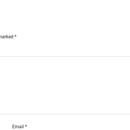
 marked
*
Email
*