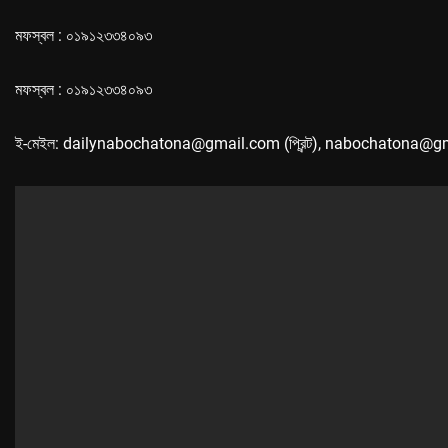
মফস্বল : ০১৯১২৩৩৪০৯৩
মফস্বল : ০১৯১২৩৩৪০৯৩
ই-মেইল: dailynabochatona@gmail.com (প্রিন্ট), nabochatona@g