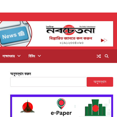
সাক্ষাৎকার
বিবিধ
অনুসন্ধান করুন
অনুসন্ধান