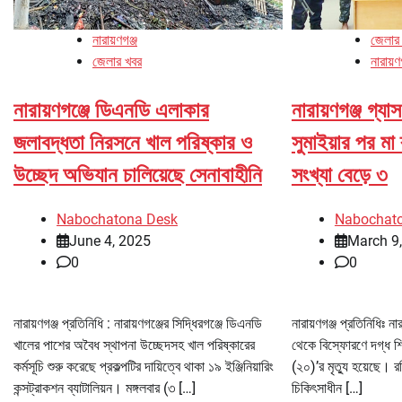
নারায়ণগঞ্জ
জেলার
জেলার খবর
নারায়ণ
নারায়ণগঞ্জে ডিএনডি এলাকার
নারায়ণগঞ্জ গ্যা
জলাবদ্ধতা নিরসনে খাল পরিষ্কার ও
সুমাইয়ার পর মা 
উচ্ছেদ অভিযান চালিয়েছে সেনাবাহীনি
সংখ্যা বেড়ে ৩
Nabochatona Desk
Nabochat
June 4, 2025
March 9
0
0
নারায়ণগঞ্জ প্রতিনিধি : নারায়ণগঞ্জের সিদ্ধিরগঞ্জে ডিএনডি
নারায়ণগঞ্জ প্রতিনিধিঃ না
খালের পাশের অবৈধ স্থাপনা উচ্ছেদসহ খাল পরিষ্কারের
থেকে বিস্ফোরণে দগ্ধ শিশ
কর্মসূচি শুরু করেছে প্রকল্পটির দায়িত্বে থাকা ১৯ ইঞ্জিনিয়ারিং
(২০)’র মৃত্যু হয়েছে। র
কন্সট্রাকশন ব্যাটালিয়ন। মঙ্গলবার (৩ […]
চিকিৎসাধীন […]