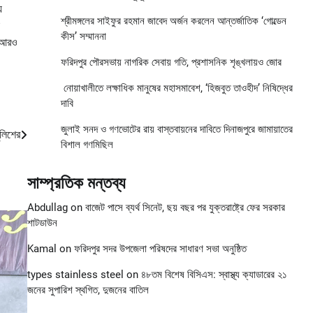
ে
শ্রীমঙ্গলের সাইফুর রহমান জাবেদ অর্জন করলেন আন্তর্জাতিক ‘গোল্ডেন
কীস’ সম্মাননা
ে আরও
ফরিদপুর পৌরসভায় নাগরিক সেবায় গতি, প্রশাসনিক শৃঙ্খলায়ও জোর
নোয়াখালীতে লক্ষাধিক মানুষের মহাসমাবেশ, ‘হিজবুত তাওহীদ’ নিষিদ্ধের
দাবি
জুলাই সনদ ও গণভোটের রায় বাস্তবায়নের দাবিতে দিনাজপুরে জামায়াতের
ুলিশের
বিশাল গণমিছিল
সাম্প্রতিক মন্তব্য
Abdullag
on
বাজেট পাসে ব্যর্থ সিনেট, ছয় বছর পর যুক্তরাষ্ট্রে ফের সরকার
শাটডাউন
Kamal
on
ফরিদপুর সদর উপজেলা পরিষদের সাধারণ সভা অনুষ্ঠিত
types stainless steel
on
৪৮তম বিশেষ বিসিএস: স্বাস্থ্য ক্যাডারের ২১
জনের সুপারিশ স্থগিত, দুজনের বাতিল