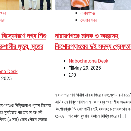
 খবর
নারায়ণগঞ্জ
গঞ্জ
জেলার খবর
স বিস্ফোরণে দগ্ধ শিশু
নারায়ণগঞ্জে মাদক ও অস্ত্রসহ
রুপালীর মৃত্যু, মৃতের
কিশোরগ্যাংয়ের দুই সদস্য গ্রেফতা
Nabochatona Desk
May 29, 2025
ona Desk
0
, 2025
নারায়ণগঞ্জ প্রতিনিধি নারায়ণগঞ্জের ফতুল্লায় র‌্যাব-১১
অভিযানে বিপুল পরিমান মাদক দ্রব্য ও দেশীয় অস্ত্রস
রায়ণগঞ্জের সিদ্ধিরগঞ্জে গ্যাস লিকেজ
কিশোরগ্যাং ডি কোম্পানীর দুই সদস্যকে গ্রেফতার ক
ু সুমাইয়ার পর তার মা রূপালী
হয়েছে। গতকাল বুধবার বিকালে সিদ্ধিরগঞ্জের […]
বিবার (৯ মার্চ) ভোর পৌনে ছয়টায়