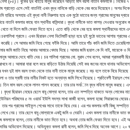
ন নেসা (৮৫)। বুকের দুধ খাইয়ে মানুষ করেছেন আড়াই মাস বয়সী নাতনি কমলাকে। নিজের ৭
 প্রান্তে এসে সেই নাতনিই এখন বৃদ্ধ নানিকে বাড়ি থেকে বের করে দিয়েছেন। অপর দিকে
মি হারিয়ে অসহায় এই বৃদ্ধা নানী নিরুপায় হয়ে এক মুঠো ভাতের জন্য গ্রামের মানুষের দ্বারে 
য়ে নাতনি কমলার কাছে যান স্থানীয় বাসিন্দারা। বৃদ্ধা নানীকে ভাত কাপড় দেওয়ার অনুরোধ 
ে খেতে না দিলে জমি ফেরত দিতে হবে। এতে বাড়ি থেকে বের হয়ে কমলা স্থানীয়দের নামে এ
ালিখা গ্রামে। এখন ছিয়ারন নেসা ভিটেমাটি ছাড়া হয়ে দুই মুঠো ভাতের আশায় গ্রামের এ 
় করেছি। সে আমার জমি নিয়ে গেছে ফাঁকি দিয়ে। আমি তারে পাঁচ কানি জমি দিতে চেয়েছিল
মার জমি জাতি নিছে আবার আমারে খেদায় দিছে। আমার জমি ছয়াল কে দি নাই, মায়েকে ও দ
ানুষ আমারে দেহে খাতি দেয়। চর শালিখা গ্রামের মো. মুরাদ শেখ বলেন, আমরা গ্রামবাসী ছিয
রাখবে না। আমারা যারা বলে কয়ে বাড়িতে উঠায় দিয়েছি সেই কয় জনের নামে থানায় অভিযোগ
যখন দুই মাস বয়স তখন থেকে তার নানী তাকে মানুষ করেছে। বড় হলে তাকে বিয়ে দিয়েছে
লা ও তার স্বামী তার নানীর নিকট হতে অন্যান্য জমি লিখে নিয়েছে। প্রতিবেশী ইয়াদুল শেখ
়ছে। তিন মাস বয়স থেকে লালন পালন করেছে। তার চার সনÍান বৃদ্ধ মহিলা মানুষ করছে। 
ায়। বৃদ্ধা ছিয়ারন নেছের ছেলে বাবু মোল্যা বলেন, তার এত সম্পত্তি থাকতে অন্য লোকের না
িয়ন পরিষদের ৫ নং ওয়ার্ড ইউপি সদস্য সাখা কাজী বলেন, কমলা হচ্ছে সিয়ারুনের মেয়ের 
ার পর গ্রামের সাইফুল শেখের সাথে তাকে বিয়ে দেয়। এর পর কমলার নানী কিছু সম্পত্তি ব
 লেখে নেয়। তার ছেলে বাবু মোল্যাকে একটু জমি ও দেয়নি। এখন কমলা তার নানীকে ভাত ক
মের মানুষ কমলাকে বলেন, তোর নানীকে ভাত দিতে হবে। অথবা তোর জমি ফেরত দিতে হবে। এই অব
দা দাবির অভিযোগ দিয়েছে। অভিযুক্ত কমলা রানী বলেন, জমি লিখে দিছে অনেক আগে। ২০ 