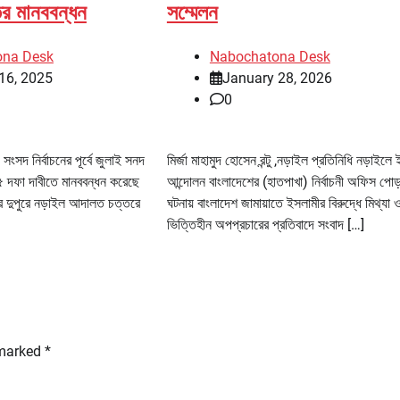
ের মানববন্ধন
সম্মেলন
ona Desk
Nabochatona Desk
16, 2025
January 28, 2026
0
সংসদ নির্বাচনের পূর্বে জুলাই সনদ
মির্জা মাহামুদ হোসেন রন্টু ,নড়াইল প্রতিনিধি নড়াইলে
৫ দফা দাবীতে মানববন্ধন করেছে
আন্দোলন বাংলাদেশের (হাতপাখা) নির্বাচনী অফিস পোড
র দুপুরে নড়াইল আদালত চত্তরে
ঘটনায় বাংলাদেশ জামায়াতে ইসলামীর বিরুদ্ধে মিথ্যা 
ভিত্তিহীন অপপ্রচারের প্রতিবাদে সংবাদ […]
 marked
*