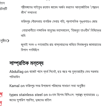
যাতন
শ্রীমঙ্গলের সাইফুর রহমান জাবেদ অর্জন করলেন আন্তর্জাতিক ‘গোল্ডেন
ঘটনাটি
কীস’ সম্মাননা
ফরিদপুর পৌরসভায় নাগরিক সেবায় গতি, প্রশাসনিক শৃঙ্খলায়ও জোর
নোয়াখালীতে লক্ষাধিক মানুষের মহাসমাবেশ, ‘হিজবুত তাওহীদ’ নিষিদ্ধের
দাবি
ুষ্ঠিত
জুলাই সনদ ও গণভোটের রায় বাস্তবায়নের দাবিতে দিনাজপুরে জামায়াতের
বিশাল গণমিছিল
সাম্প্রতিক মন্তব্য
Abdullag
on
বাজেট পাসে ব্যর্থ সিনেট, ছয় বছর পর যুক্তরাষ্ট্রে ফের সরকার
শাটডাউন
Kamal
on
ফরিদপুর সদর উপজেলা পরিষদের সাধারণ সভা অনুষ্ঠিত
ধে
types stainless steel
on
৪৮তম বিশেষ বিসিএস: স্বাস্থ্য ক্যাডারের ২১
জনের সুপারিশ স্থগিত, দুজনের বাতিল
দ