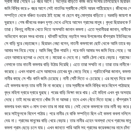
স্বামী মারা গেছেন ২৫ বছর আগে। অন্যের বাড়িতে কাজ করে সংসার চালিয়েছেন ছিয়ার
জমি বিক্রি করে ৮ বছর আগে সেই নাতনির স্বামীকে সৌদি আরব পাঠিয়েছেন। জীবনের শেষ
সম্পত্তি থেকে বঞ্চিত হওয়ায় ঠাই হচ্ছে না ছেলে বাবু মোল্যার বাড়িতে। ঘরবাড়ি জায়গা জ
ঘুরছেন। শেষ জীবনের করুন দৃশ্য দেখে এগিয়ে আসেন গ্রামের মানুষ। বৃদ্ধা ছিয়ারনকে নি
তারা। কিন্তু নানীকে খেতে দিতে অসম্মতি জানান কমলা। এতে স্থানীয়রা জানান, নানীক
অভিযোগ করেন সদর থানায়। ঘটনাটি ঘটেছে নড়াইল সদর উপজেলার বাঁশগ্রাম ইউনিয়নের চরশ
সে বাড়ি ঘুরে বেড়াচ্ছেন। ছিয়ারন নেছা বলেন, নাতনী কমলাকো ছোট থেকে আমি তারে বড
আমার সব নিয়ে গেছে। আমি কিছু ঠিক পায়নি। পরে শুনি আমার সব জমি নিয়ে গেছে। আ
এহন আমারে ছলেরা ও দেহে না। মায়েরা ও দেহে না। আমি ঠেলা খেয়ে বেড়ায়। গ্রামের ম
নেসাকে তার নাতনী কমলার বাড়ি উঠায় দিয়েছি। এতে তারা সম্মতি না। তারা তার নানীকে 
করেছে। এখন দারাগা এসে আমাদের চোখের ঘুম কেড়ে নিছে। প্রতিবেশিরা জানান, কমলার 
নানীর কাছে সে পাঁচ কানি জমি চেয়েছে। নানী সেটি দিতে ও চেয়েছে। এর মধ্যে দিয়ে কম
এই কমলার জন্য তার নানী কি না করেছে। তার স্বামীকে জমি বিক্রি করে বিদেশ পাঠায
বৃদ্ধ মহিলা দ্বারে দ্বারে ঘুরছে। পরের বাড়ি ভিক্ষা করে খায়। এই মহিলা এখন খুব অসহ
দেছে। তাই মনের রাগেতে খোঁজ নি না আমরা। তবে এখন খেঁতে দিতে হচ্ছে। বাঁশগ্রাম ইউন
কমলার যখন বয়স ৩ মাস তখন তার মা মারা যায়। সেই থেকে কমলাকে তার নানী বড় করে। ত
করে সাইফুলকে বিদেশ পাঠায়। পরে নানীর যে বাকি সম্পত্তি ছিল ওই কমলা কবলা দলিলে
দেয় না। গ্রামের মানুষের বাড়ি খেয়ে বেড়ায়। তার নানীর এহেন অবস্থা দেখে গ্রা
কমলা গ্রাম ছেড়ে চলে যায়। এখন জানতে পারি আমি সহ গ্রামের কয়েকজনের নামে চাঁ