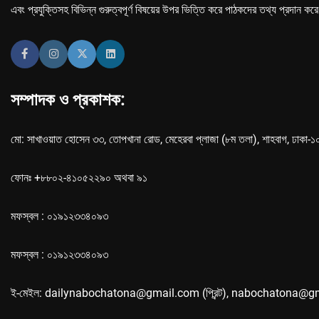
এবং প্রযুক্তিসহ বিভিন্ন গুরুত্বপূর্ণ বিষয়ের উপর ভিত্তি করে পাঠকদের তথ্য প্রদান কর
সম্পাদক ও প্রকাশক:
মো: সাখাওয়াত হোসেন ৩৩, তোপখানা রোড, মেহেরবা প্লাজা (৮ম তলা), শাহবাগ, ঢাকা-
ফোনঃ +৮৮০২-৪১০৫২২৯০ অথবা ৯১
মফস্বল : ০১৯১২৩৩৪০৯৩
মফস্বল : ০১৯১২৩৩৪০৯৩
ই-মেইল: dailynabochatona@gmail.com (প্রিন্ট), nabochatona@g