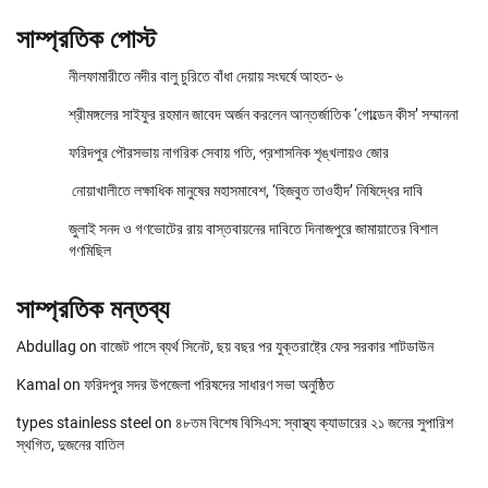
সাম্প্রতিক পোস্ট
নীলফামারীতে নদীর বালু চুরিতে বাঁধা দেয়ায় সংঘর্ষে আহত- ৬
শ্রীমঙ্গলের সাইফুর রহমান জাবেদ অর্জন করলেন আন্তর্জাতিক ‘গোল্ডেন কীস’ সম্মাননা
ফরিদপুর পৌরসভায় নাগরিক সেবায় গতি, প্রশাসনিক শৃঙ্খলায়ও জোর
নোয়াখালীতে লক্ষাধিক মানুষের মহাসমাবেশ, ‘হিজবুত তাওহীদ’ নিষিদ্ধের দাবি
জুলাই সনদ ও গণভোটের রায় বাস্তবায়নের দাবিতে দিনাজপুরে জামায়াতের বিশাল
গণমিছিল
সাম্প্রতিক মন্তব্য
Abdullag
on
বাজেট পাসে ব্যর্থ সিনেট, ছয় বছর পর যুক্তরাষ্ট্রে ফের সরকার শাটডাউন
Kamal
on
ফরিদপুর সদর উপজেলা পরিষদের সাধারণ সভা অনুষ্ঠিত
types stainless steel
on
৪৮তম বিশেষ বিসিএস: স্বাস্থ্য ক্যাডারের ২১ জনের সুপারিশ
স্থগিত, দুজনের বাতিল