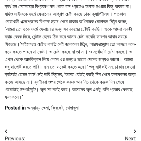
ব্যর্থ হন সেক্ষেত্রে বিশ্বকাপ দল থেকে বাদ পড়লেও অবাক হওয়ার কিছু থাকবে না।
যদিও সাইফকে ফর্মে ফেরানোর আপ্রাণ চেষ্টা করছে ঢাকা ক্যাপিটালস। গতকাল
নোয়াখালী এক্সপ্রেসের বিপক্ষে ম্যাচ শেষে ঢাকার অধিনায়ক মোহাম্মদ মিঠুন বলেন,
‘আমরা তো ওকে ফর্মে ফেরানোর জন্য সব রকমের চেষ্টাই করছি। ওকে আমরা একটা
ম্যাচ ব্রেক দিয়ে, মেন্টাল হেলথ ঠিক করে আনার চেষ্টা করেছি তারপর আবার ম্যাচে
ফিরেছে।’সাইফেরও চেষ্টার কমতি নেই জানালেন মিঠুন, ‘পারফরম্যান্স তো আসলে বলে-
কয়ে করতে পারবে না কেউ। ও চেষ্টা করছে না তা না। ও সর্বোচ্চটা চেষ্টা করছে। ও
এখান থেকে আত্মবিশ্বাস নিয়ে গেলে ওর জন্যও ভালো দেশের জন্যও ভালো। আমরা
শুধু সাপোর্ট করতে পারি। রান তো ওকেই করতে হবে।’ শুধু সাইফই নন, ঢাকার কোনো
ব্যাটারই তেমন ফর্মে নেই দাবি মিঠুনের, ‘আমরা যেটাই করছি দিন শেষে ফলাফলের জন্য
কাজে আসছে না। ব্যাটাররা ওপর থেকে করুক আর নিচ থেকে করুক দিন শেষে
জেতাটাই ইম্পরট্যান্ট। ভুল সব দলই করে। আমাদের ভুল একটু বেশি প্রভাব ফেলছে
ফলাফলে।’
Posted in
অন্যান্য খেলা
,
ক্রিকেট
,
খেলাধুলা
Post
Previous:
Next: