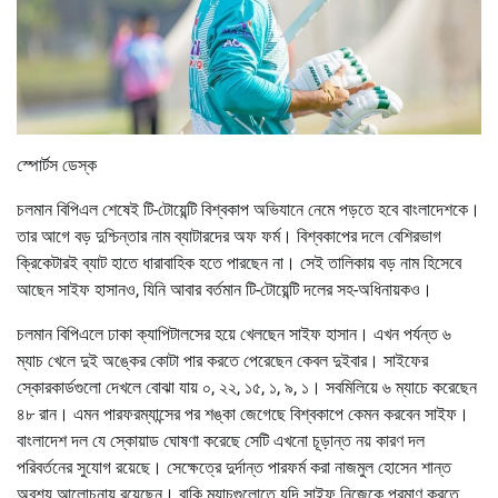
স্পোর্টস ডেস্ক
চলমান বিপিএল শেষেই টি-টোয়েন্টি বিশ্বকাপ অভিযানে নেমে পড়তে হবে বাংলাদেশকে।
তার আগে বড় দুশ্চিন্তার নাম ব্যাটারদের অফ ফর্ম। বিশ্বকাপের দলে বেশিরভাগ
ক্রিকেটারই ব্যাট হাতে ধারাবাহিক হতে পারছেন না। সেই তালিকায় বড় নাম হিসেবে
আছেন সাইফ হাসানও, যিনি আবার বর্তমান টি-টোয়েন্টি দলের সহ-অধিনায়কও।
চলমান বিপিএলে ঢাকা ক্যাপিটালসের হয়ে খেলছেন সাইফ হাসান। এখন পর্যন্ত ৬
ম্যাচ খেলে দুই অঙ্কের কোটা পার করতে পেরেছেন কেবল দুইবার। সাইফের
স্কোরকার্ডগুলো দেখলে বোঝা যায় ০, ২২, ১৫, ১, ৯, ১। সবমিলিয়ে ৬ ম্যাচে করেছেন
৪৮ রান। এমন পারফরম্যান্সের পর শঙ্কা জেগেছে বিশ্বকাপে কেমন করবেন সাইফ।
বাংলাদেশ দল যে স্কোয়াড ঘোষণা করেছে সেটি এখনো চূড়ান্ত নয় কারণ দল
পরিবর্তনের সুযোগ রয়েছে। সেক্ষেত্রে দুর্দান্ত পারফর্ম করা নাজমুল হোসেন শান্ত
অবশ্য আলোচনায় রয়েছেন। বাকি ম্যাচগুলোতে যদি সাইফ নিজেকে প্রমাণ করতে