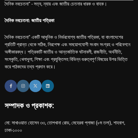
দৈনিক নবচেতনা" - সত্য, ন্যায় এবং জাতীয় চেতনার ধারক ও বাহক।
দৈনিক নবচেতনা: জাতীয় পত্রিকা
দৈনিক নবচেতনা" একটি আধুনিক ও নির্ভরযোগ্য জাতীয় পত্রিকা, যা বাংলাদেশের
প্রতিটি প্রান্ত থেকে সঠিক, নিরপেক্ষ এবং সময়োপযোগী সংবাদ সংগ্রহ ও পরিবেশনে
অঙ্গীকারবদ্ধ। পত্রিকাটি জাতীয় ও আন্তর্জাতিক ঘটনাবলী, রাজনীতি, অর্থনীতি,
সংস্কৃতি, খেলাধুলা, শিক্ষা এবং প্রযুক্তিসহ বিভিন্ন গুরুত্বপূর্ণ বিষয়ের উপর ভিত্তি
করে পাঠকদের তথ্য প্রদান করে।
সম্পাদক ও প্রকাশক:
মো: সাখাওয়াত হোসেন ৩৩, তোপখানা রোড, মেহেরবা প্লাজা (৮ম তলা), শাহবাগ,
ঢাকা-১০০০