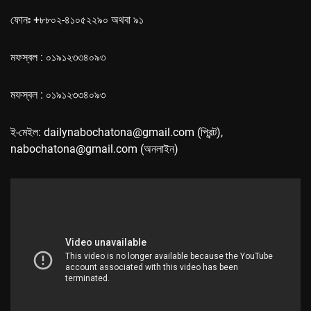
ফোনঃ +৮৮০২-৪১০৫২২৯০ অথবা ৯১
মফস্বল : ০১৯১২৩৩৪০৯৩
মফস্বল : ০১৯১২৩৩৪০৯৩
ই-মেইল: dailynabochatona@gmail.com (প্রিন্ট),
nabochatona@gmail.com (অনলাইন)