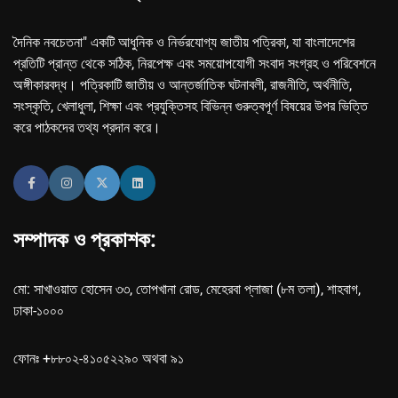
দৈনিক নবচেতনা" একটি আধুনিক ও নির্ভরযোগ্য জাতীয় পত্রিকা, যা বাংলাদেশের
প্রতিটি প্রান্ত থেকে সঠিক, নিরপেক্ষ এবং সময়োপযোগী সংবাদ সংগ্রহ ও পরিবেশনে
অঙ্গীকারবদ্ধ। পত্রিকাটি জাতীয় ও আন্তর্জাতিক ঘটনাবলী, রাজনীতি, অর্থনীতি,
সংস্কৃতি, খেলাধুলা, শিক্ষা এবং প্রযুক্তিসহ বিভিন্ন গুরুত্বপূর্ণ বিষয়ের উপর ভিত্তি
করে পাঠকদের তথ্য প্রদান করে।
সম্পাদক ও প্রকাশক:
মো: সাখাওয়াত হোসেন ৩৩, তোপখানা রোড, মেহেরবা প্লাজা (৮ম তলা), শাহবাগ,
ঢাকা-১০০০
ফোনঃ +৮৮০২-৪১০৫২২৯০ অথবা ৯১