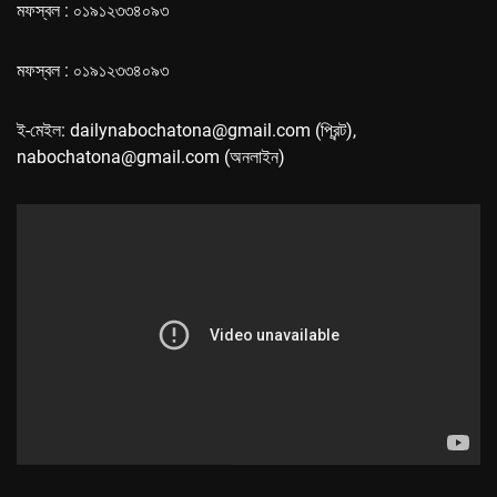
মফস্বল : ০১৯১২৩৩৪০৯৩
মফস্বল : ০১৯১২৩৩৪০৯৩
ই-মেইল: dailynabochatona@gmail.com (প্রিন্ট),
nabochatona@gmail.com (অনলাইন)