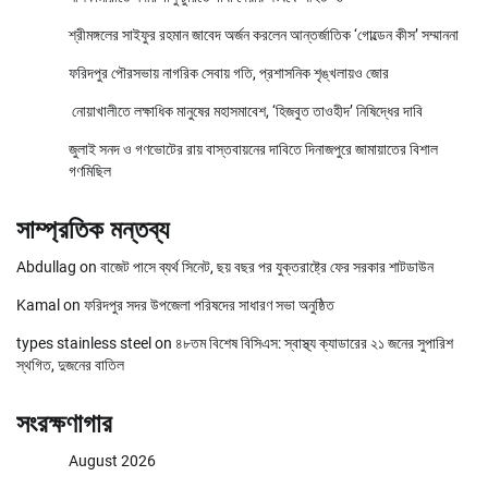
শ্রীমঙ্গলের সাইফুর রহমান জাবেদ অর্জন করলেন আন্তর্জাতিক ‘গোল্ডেন কীস’ সম্মাননা
ফরিদপুর পৌরসভায় নাগরিক সেবায় গতি, প্রশাসনিক শৃঙ্খলায়ও জোর
নোয়াখালীতে লক্ষাধিক মানুষের মহাসমাবেশ, ‘হিজবুত তাওহীদ’ নিষিদ্ধের দাবি
জুলাই সনদ ও গণভোটের রায় বাস্তবায়নের দাবিতে দিনাজপুরে জামায়াতের বিশাল
গণমিছিল
সাম্প্রতিক মন্তব্য
Abdullag
on
বাজেট পাসে ব্যর্থ সিনেট, ছয় বছর পর যুক্তরাষ্ট্রে ফের সরকার শাটডাউন
Kamal
on
ফরিদপুর সদর উপজেলা পরিষদের সাধারণ সভা অনুষ্ঠিত
types stainless steel
on
৪৮তম বিশেষ বিসিএস: স্বাস্থ্য ক্যাডারের ২১ জনের সুপারিশ
স্থগিত, দুজনের বাতিল
সংরক্ষণাগার
August 2026