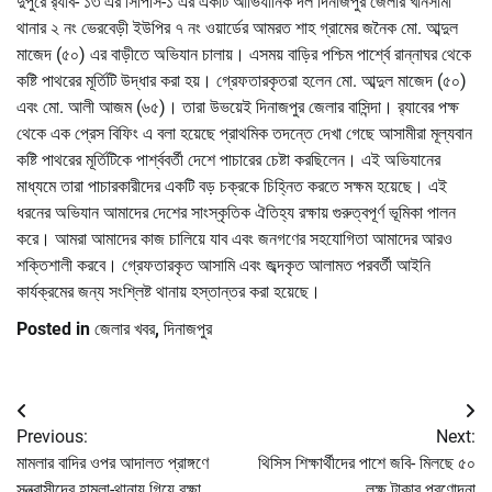
দুপুরে র‌্যাব- ১৩ এর সিপিসি-১ এর একটি আভিযানিক দল দিনাজপুর জেলার খানসামা
থানার ২ নং ভেরবেড়ী ইউপির ৭ নং ওয়ার্ডের আমরত শাহ গ্রামের জনৈক মো. আব্দুল
মাজেদ (৫০) এর বাড়ীতে অভিযান চালায়। এসময় বাড়ির পশ্চিম পার্শ্বে রান্নাঘর থেকে
কষ্টি পাথরের মূর্তিটি উদ্ধার করা হয়। গ্রেফতারকৃতরা হলেন মো. আব্দুল মাজেদ (৫০)
এবং মো. আলী আজম (৬৫)। তারা উভয়েই দিনাজপুর জেলার বাসিন্দা। র‌্যাবের পক্ষ
থেকে এক প্রেস বিফিং এ বলা হয়েছে প্রাথমিক তদন্তে দেখা গেছে আসামীরা মূল্যবান
কষ্টি পাথরের মূর্তিটিকে পার্শ্ববর্তী দেশে পাচারের চেষ্টা করছিলেন। এই অভিযানের
মাধ্যমে তারা পাচারকারীদের একটি বড় চক্রকে চিহ্নিত করতে সক্ষম হয়েছে। এই
ধরনের অভিযান আমাদের দেশের সাংস্কৃতিক ঐতিহ্য রক্ষায় গুরুত্বপূর্ণ ভূমিকা পালন
করে। আমরা আমাদের কাজ চালিয়ে যাব এবং জনগণের সহযোগিতা আমাদের আরও
শক্তিশালী করবে। গ্রেফতারকৃত আসামি এবং জব্দকৃত আলামত পরবর্তী আইনি
কার্যক্রমের জন্য সংশ্লিষ্ট থানায় হস্তান্তর করা হয়েছে।
Posted in
জেলার খবর
,
দিনাজপুর
Post
Previous:
Next:
navigation
মামলার বাদির ওপর আদালত প্রাঙ্গণে
থিসিস শিক্ষার্থীদের পাশে জবি- মিলছে ৫০
সন্ত্রাসীদের হামলা-থানায় গিয়ে রক্ষা
লক্ষ টাকার প্রণোদনা