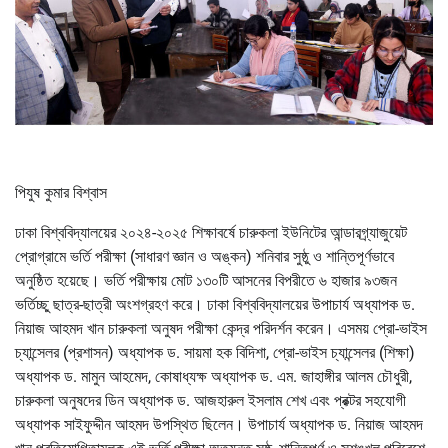
পিযুষ কুমার বিশ্বাস
ঢাকা বিশ্ববিদ্যালয়ের ২০২৪-২০২৫ শিক্ষাবর্ষে চারুকলা ইউনিটের আন্ডারগ্র্যাজুয়েট
প্রোগ্রামে ভর্তি পরীক্ষা (সাধারণ জ্ঞান ও অঙ্কন) শনিবার সুষ্ঠু ও শান্তিপূর্ণভাবে
অনুষ্ঠিত হয়েছে। ভর্তি পরীক্ষায় মোট ১৩০টি আসনের বিপরীতে ৬ হাজার ৯৩জন
ভর্তিচ্ছু ছাত্র-ছাত্রী অংশগ্রহণ করে। ঢাকা বিশ্ববিদ্যালয়ের উপাচার্য অধ্যাপক ড.
নিয়াজ আহমদ খান চারুকলা অনুষদ পরীক্ষা কেন্দ্র পরিদর্শন করেন। এসময় প্রো-ভাইস
চ্যান্সেলর (প্রশাসন) অধ্যাপক ড. সায়মা হক বিদিশা, প্রো-ভাইস চ্যান্সেলর (শিক্ষা)
অধ্যাপক ড. মামুন আহমেদ, কোষাধ্যক্ষ অধ্যাপক ড. এম. জাহাঙ্গীর আলম চৌধুরী,
চারুকলা অনুষদের ডিন অধ্যাপক ড. আজহারুল ইসলাম শেখ এবং প্রক্টর সহযোগী
অধ্যাপক সাইফুদ্দীন আহমদ উপস্থিত ছিলেন। উপাচার্য অধ্যাপক ড. নিয়াজ আহমদ