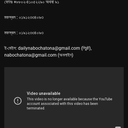
ফোনঃ +৮৮০২-৪১০৫২২৯০ অথবা ৯১
মফস্বল : ০১৯১২৩৩৪০৯৩
মফস্বল : ০১৯১২৩৩৪০৯৩
ই-মেইল: dailynabochatona@gmail.com (প্রিন্ট),
nabochatona@gmail.com (অনলাইন)