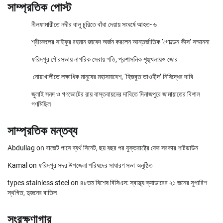
সাম্প্রতিক পোস্ট
নীলফামারীতে নদীর বালু চুরিতে বাঁধা দেয়ায় সংঘর্ষে আহত- ৬
শ্রীমঙ্গলের সাইফুর রহমান জাবেদ অর্জন করলেন আন্তর্জাতিক ‘গোল্ডেন কীস’ সম্মাননা
ফরিদপুর পৌরসভায় নাগরিক সেবায় গতি, প্রশাসনিক শৃঙ্খলায়ও জোর
নোয়াখালীতে লক্ষাধিক মানুষের মহাসমাবেশ, ‘হিজবুত তাওহীদ’ নিষিদ্ধের দাবি
জুলাই সনদ ও গণভোটের রায় বাস্তবায়নের দাবিতে দিনাজপুরে জামায়াতের বিশাল
গণমিছিল
সাম্প্রতিক মন্তব্য
Abdullag
on
বাজেট পাসে ব্যর্থ সিনেট, ছয় বছর পর যুক্তরাষ্ট্রে ফের সরকার শাটডাউন
Kamal
on
ফরিদপুর সদর উপজেলা পরিষদের সাধারণ সভা অনুষ্ঠিত
types stainless steel
on
৪৮তম বিশেষ বিসিএস: স্বাস্থ্য ক্যাডারের ২১ জনের সুপারিশ
স্থগিত, দুজনের বাতিল
সংরক্ষণাগার