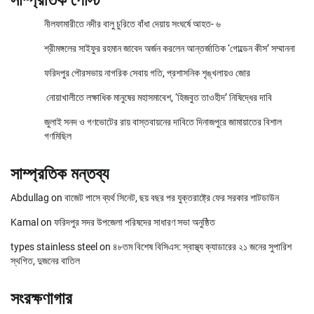
সাম্প্রতিক পোস্ট
নীলফামারীতে নদীর বালু চুরিতে বাঁধা দেয়ায় সংঘর্ষে আহত- ৬
শ্রীমঙ্গলের সাইফুর রহমান জাবেদ অর্জন করলেন আন্তর্জাতিক ‘গোল্ডেন কীস’ সম্মাননা
ফরিদপুর পৌরসভায় নাগরিক সেবায় গতি, প্রশাসনিক শৃঙ্খলায়ও জোর
নোয়াখালীতে লক্ষাধিক মানুষের মহাসমাবেশ, ‘হিজবুত তাওহীদ’ নিষিদ্ধের দাবি
জুলাই সনদ ও গণভোটের রায় বাস্তবায়নের দাবিতে দিনাজপুরে জামায়াতের বিশাল
গণমিছিল
সাম্প্রতিক মন্তব্য
Abdullag
on
বাজেট পাসে ব্যর্থ সিনেট, ছয় বছর পর যুক্তরাষ্ট্রে ফের সরকার শাটডাউন
Kamal
on
ফরিদপুর সদর উপজেলা পরিষদের সাধারণ সভা অনুষ্ঠিত
types stainless steel
on
৪৮তম বিশেষ বিসিএস: স্বাস্থ্য ক্যাডারের ২১ জনের সুপারিশ
স্থগিত, দুজনের বাতিল
সংরক্ষণাগার