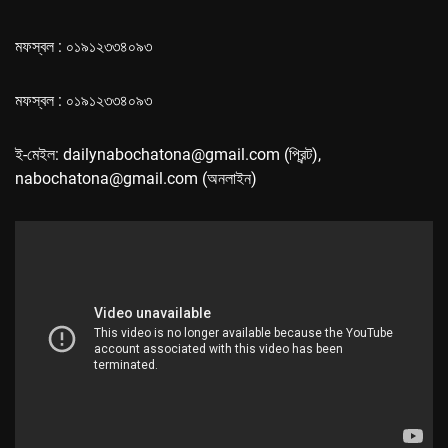
মফস্বল : ০১৯১২৩৩৪০৯৩
মফস্বল : ০১৯১২৩৩৪০৯৩
ই-মেইল: dailynabochatona@gmail.com (প্রিন্ট),
nabochatona@gmail.com (অনলাইন)