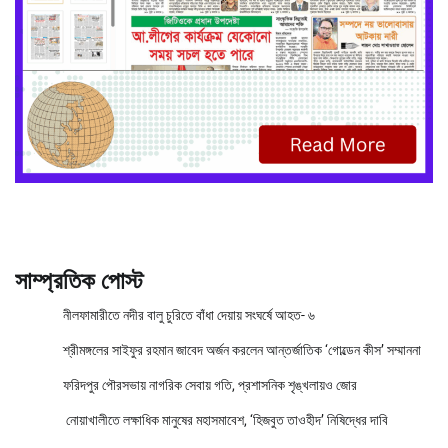
সাম্প্রতিক পোস্ট
নীলফামারীতে নদীর বালু চুরিতে বাঁধা দেয়ায় সংঘর্ষে আহত- ৬
শ্রীমঙ্গলের সাইফুর রহমান জাবেদ অর্জন করলেন আন্তর্জাতিক ‘গোল্ডেন কীস’ সম্মাননা
ফরিদপুর পৌরসভায় নাগরিক সেবায় গতি, প্রশাসনিক শৃঙ্খলায়ও জোর
নোয়াখালীতে লক্ষাধিক মানুষের মহাসমাবেশ, ‘হিজবুত তাওহীদ’ নিষিদ্ধের দাবি