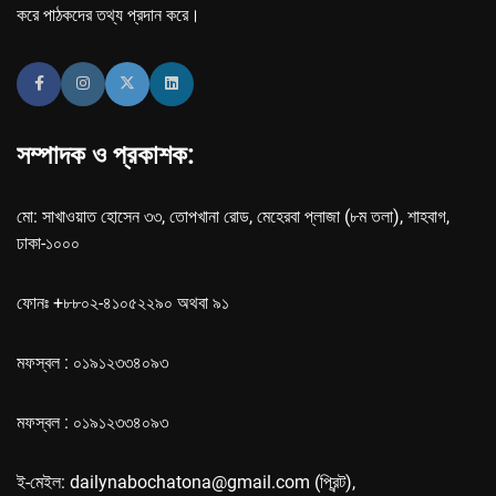
করে পাঠকদের তথ্য প্রদান করে।
সম্পাদক ও প্রকাশক:
মো: সাখাওয়াত হোসেন ৩৩, তোপখানা রোড, মেহেরবা প্লাজা (৮ম তলা), শাহবাগ,
ঢাকা-১০০০
ফোনঃ +৮৮০২-৪১০৫২২৯০ অথবা ৯১
মফস্বল : ০১৯১২৩৩৪০৯৩
মফস্বল : ০১৯১২৩৩৪০৯৩
ই-মেইল: dailynabochatona@gmail.com (প্রিন্ট),