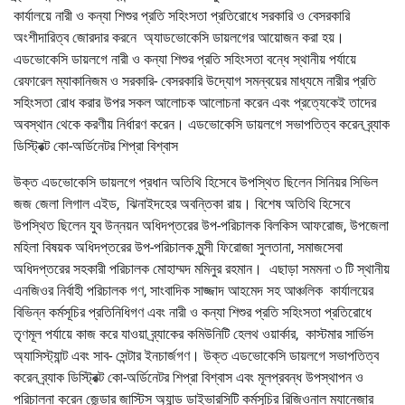
কার্যালয়ে নারী ও কন্যা শিশুর প্রতি সহিংসতা প্রতিরোধে সরকারি ও বেসরকারি
অংশীদারিত্ব জোরদার করনে অ্যাডভোকেসি ডায়লগের আয়োজন করা হয়।
এডভোকেসি ডায়লগে নারী ও কন্যা শিশুর প্রতি সহিংসতা বন্ধে স্থানীয় পর্যায়ে
রেফারেল ম্যাকানিজম ও সরকারি- বেসরকারি উদ্যোগ সমন্বয়ের মাধ্যমে নারীর প্রতি
সহিংসতা রোধ করার উপর সকল আলোচক আলোচনা করেন এবং প্রত্যেকেই তাদের
অবস্থান থেকে করণীয় নির্ধারণ করেন। এডভোকেসি ডায়লগে সভাপতিত্ব করেন ব্র্যাক
ডিস্ট্রিক্ট কো-অর্ডিনেটর শিপ্রা বিশ্বাস
উক্ত এডভোকেসি ডায়লগে প্রধান অতিথি হিসেবে উপস্থিত ছিলেন সিনিয়র সিভিল
জজ জেলা লিগাল এইড, ঝিনাইদহের অবন্তিকা রায়। বিশেষ অতিথি হিসেবে
উপস্থিত ছিলেন যুব উন্নয়ন অধিদপ্তরের উপ-পরিচালক বিলকিস আফরোজ, উপজেলা
মহিলা বিষয়ক অধিদপ্তরের উপ-পরিচালক মুন্সী ফিরোজা সুলতানা, সমাজসেবা
অধিদপ্তরের সহকারী পরিচালক মোহাম্মদ মমিনুর রহমান। এছাড়া সমমনা ৩ টি স্থানীয়
এনজিওর নির্বাহী পরিচালক গণ, সাংবাদিক সাজ্জাদ আহমেদ সহ আঞ্চলিক কার্যালয়ের
বিভিন্ন কর্মসূচির প্রতিনিধিগণ এবং নারী ও কন্যা শিশুর প্রতি সহিংসতা প্রতিরোধে
তৃণমূল পর্যায়ে কাজ করে যাওয়া ব্র্যাকের কমিউনিটি হেলথ ওয়ার্কার, কাস্টমার সার্ভিস
অ্যাসিস্ট্যান্ট এবং সাব- সেন্টার ইনচার্জগণ। উক্ত এডভোকেসি ডায়লগে সভাপতিত্ব
করেন ব্র্যাক ডিস্ট্রিক্ট কো-অর্ডিনেটর শিপ্রা বিশ্বাস এবং মূলপ্রবন্ধ উপস্থাপন ও
পরিচালনা করেন জেন্ডার জাস্টিস অ্যান্ড ডাইভারসিটি কর্মসূচির রিজিওনাল ম্যানেজার