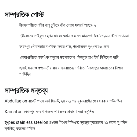
সাম্প্রতিক পোস্ট
নীলফামারীতে নদীর বালু চুরিতে বাঁধা দেয়ায় সংঘর্ষে আহত- ৬
শ্রীমঙ্গলের সাইফুর রহমান জাবেদ অর্জন করলেন আন্তর্জাতিক ‘গোল্ডেন কীস’ সম্মাননা
ফরিদপুর পৌরসভায় নাগরিক সেবায় গতি, প্রশাসনিক শৃঙ্খলায়ও জোর
নোয়াখালীতে লক্ষাধিক মানুষের মহাসমাবেশ, ‘হিজবুত তাওহীদ’ নিষিদ্ধের দাবি
জুলাই সনদ ও গণভোটের রায় বাস্তবায়নের দাবিতে দিনাজপুরে জামায়াতের বিশাল
গণমিছিল
সাম্প্রতিক মন্তব্য
Abdullag
on
বাজেট পাসে ব্যর্থ সিনেট, ছয় বছর পর যুক্তরাষ্ট্রে ফের সরকার শাটডাউন
Kamal
on
ফরিদপুর সদর উপজেলা পরিষদের সাধারণ সভা অনুষ্ঠিত
types stainless steel
on
৪৮তম বিশেষ বিসিএস: স্বাস্থ্য ক্যাডারের ২১ জনের সুপারিশ
স্থগিত, দুজনের বাতিল