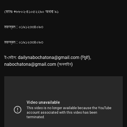
ফোনঃ +৮৮০২-৪১০৫২২৯০ অথবা ৯১
মফস্বল : ০১৯১২৩৩৪০৯৩
মফস্বল : ০১৯১২৩৩৪০৯৩
ই-মেইল: dailynabochatona@gmail.com (প্রিন্ট),
nabochatona@gmail.com (অনলাইন)