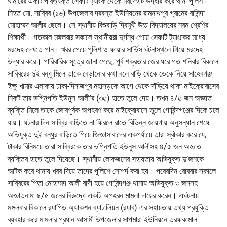
খামারের একটি পরিত্যক্ত সেফটি ট্যাংক থেকে মরদেহটি উদ্ধার করে থানা পুলিশ।
নিহত মো. সাব্বির (১৬) উপজেলার দরবস্ত ইউনিয়নের রামনাথপুর গ্রামের বাসিন্দা
মোহাম্মদ আলীর ছেলে। সে স্থানীয় বিশুবাড়ি দ্বিমুখী উচ্চ বিদ্যালয়ের নবম শ্রেণির
শিক্ষার্থী। গতকাল মঙ্গলবার সকালে স্থানীয়রা দুর্গন্ধ পেয়ে সেফটি ট্যাংকের মধ্যে
মরদেহ দেখতে পান। খবর পেয়ে পুলিশ ও ফায়ার সার্ভিস ঘটনাস্থলে গিয়ে মরদেহ
উদ্ধার করে। পারিবারিক সূত্রে জানা গেছে, পূর্ব শক্রতার জের ধরে গত শনিবার বিকালে
সাব্বিরের দুই বন্ধু মিলে তাকে বেড়ানোর কথা বলে বাড়ি থেকে ডেকে নিয়ে সাহেবগঞ্জ
ইক্ষু খামার এলাকায় ঢাকা-দিনাজপুর মহাসড়কে আগে থেকে দাঁড়িয়ে থাকা মাইক্রোবাসের
নিকট তার ভগ্নিপতি ইউনুস আলী’র (৩৫) হাতে তুলে দেয়। তখন ৪/৫ জন অজ্ঞাত
ব্যক্তি মিলে তাকে জোরপূর্বক অপহরণ করে মাইক্রোবাসে তুলে গোবিন্দগঞ্জের দিকে চলে
যায়। ঘটনার দিন সাব্বির বাড়িতে না ফিরলে রাতে বিভিন্ন জায়গায় অনুসন্ধান শেষে
অভিযুক্ত দুই বন্ধুর বাড়িতে গিয়ে জিজ্ঞাসাবাদের একপর্যায়ে তারা স্বীকার করে যে,
টাকার বিনিময়ে তারা সাব্বিরকে তার ভগ্নিপতি ইউনুস আলীসহ ৪/৫ জন অজ্ঞাত
ব্যক্তির হাতে তুলে দিয়েছে। স্থানীয় লোকজনের সহায়তায় অভিযুক্ত দু’জনকে
আটক করে থানায় খবর দিয়ে তাদের পুলিশে সোপর্দ করা হয়। পরেরদিন রোববার সকালে
সাব্বিরের পিতা মোহাম্মদ আলী বাদী হয়ে গোবিন্দগঞ্জ থানায় অভিযুক্ত ৩ জনসহ
অজ্ঞাতনামা ৪/৫ জনের বিরুদ্ধে একটি অপহরন মামলা দায়ের করেন। এঘটনায়
মঙ্গলবার বিকালে র‌্যাপিড অ্যাকশন ব্যাটালিয়ন (র‌্যাব) এর সহায়তায় তথ্য প্রযুক্তি
ব্যবহার করে মামলার প্রধান আসামী উপজেলার সাপমারা ইউনিয়নে তরফকামাল