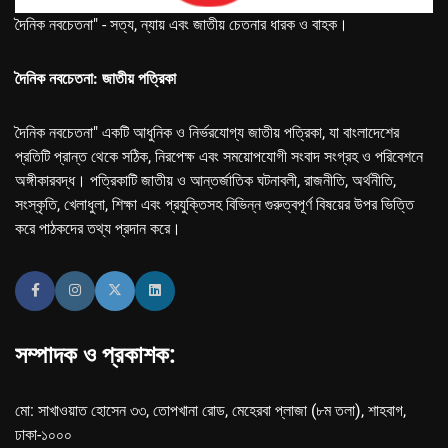
দৈনিক নবচেতনা" - সত্য, ন্যায় এবং জাতীয় চেতনার ধারক ও বাহক।
দৈনিক নবচেতনা: জাতীয় পত্রিকা
দৈনিক নবচেতনা" একটি আধুনিক ও নির্ভরযোগ্য জাতীয় পত্রিকা, যা বাংলাদেশের
প্রতিটি প্রান্ত থেকে সঠিক, নিরপেক্ষ এবং সময়োপযোগী সংবাদ সংগ্রহ ও পরিবেশনে
অঙ্গীকারবদ্ধ। পত্রিকাটি জাতীয় ও আন্তর্জাতিক ঘটনাবলী, রাজনীতি, অর্থনীতি,
সংস্কৃতি, খেলাধুলা, শিক্ষা এবং প্রযুক্তিসহ বিভিন্ন গুরুত্বপূর্ণ বিষয়ের উপর ভিত্তি
করে পাঠকদের তথ্য প্রদান করে।
সম্পাদক ও প্রকাশক:
মো: সাখাওয়াত হোসেন ৩৩, তোপখানা রোড, মেহেরবা প্লাজা (৮ম তলা), শাহবাগ,
ঢাকা-১০০০