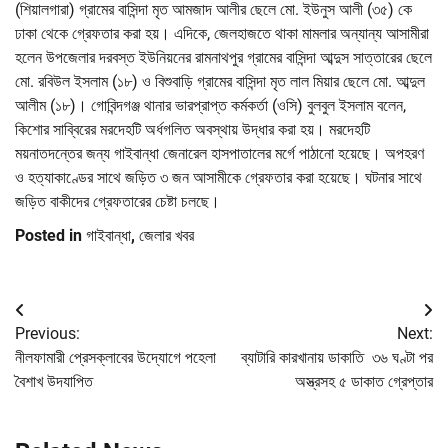
(শিয়ালগারা) গ্রামের বাসিন্দা মৃত আমজাদ আলীর ছেলে মো. ইউনুস আলী (৩৫) কে
ঢাকা থেকে গ্রেফতার করা হয়। এদিকে, জেলহাজতে থাকা মামলার অন্যান্য আসামীরা
হলেন উপজেলার দরবস্ত ইউনিয়নের রামনাথপুর গ্রামের বাসিন্দা আব্দুস সাত্তারের ছেলে
মো. রবিউল ইসলাম (১৮) ও বিশুবাড়ি গ্রামের বাসিন্দা মৃত লাল মিয়ার ছেলে মো. আব্দুল
আলীম (১৮)। গোবিন্দগঞ্জ থানার ভারপ্রাপ্ত কর্মকর্তা (ওসি) বুলবুল ইসলাম বলেন,
কিশোর সাব্বিরের মরদেহটি অর্ধগলিত অবস্থায় উদ্ধার করা হয়। মরদেহটি
ময়নাতদন্তের জন্য গাইবান্ধা জেনারেল হাসপাতালের মর্গে পাঠানো হয়েছে। অপহরণ
ও হত্যাকাণ্ডের সাথে জড়িত ৩ জন আসামীকে গ্রেফতার করা হয়েছে। ঘটনার সাথে
জড়িত বাকীদের গ্রেফতারের চেষ্টা চলছে।
Posted in
গাইবান্ধা
,
জেলার খবর
Post
Previous:
Next:
navigation
নীলফামারী প্রেসক্লাবের উদ্যোগে পহেলা
ব্যাটারি কারখানায় ডাকাতি ৩৬ ঘণ্টা পর
বৈশাখ উদযাপিত
অস্ত্রসহ ৫ ডাকাত গ্রেপ্তার