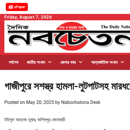
ePaper
Skip
Friday, August 7, 2026
to
content
সর্বশেষ
জাতীয় সংবাদ
জেলার খবর
আন্তর্জাতিক সংবাদ
গাজীপুরে সশস্ত্র হামলা-লুটপাটসহ মা
Posted on
May 20, 2025
by
Nabochatona Desk
ইউসুফ আহমেদ তুষার, কাশিমপুর কোনাবাড়ী