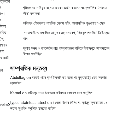
শত্রুতার
ত
শ্রীমঙ্গলের সাইফুর রহমান জাবেদ অর্জন করলেন আন্তর্জাতিক ‘গোল্ডেন
 লোক।
কীস’ সম্মাননা
ও
ফরিদপুর পৌরসভায় নাগরিক সেবায় গতি, প্রশাসনিক শৃঙ্খলায়ও জোর
 টাকা
জাকির
নোয়াখালীতে লক্ষাধিক মানুষের মহাসমাবেশ, ‘হিজবুত তাওহীদ’ নিষিদ্ধের
ঁড়ে
দাবি
ামলার
জুলাই সনদ ও গণভোটের রায় বাস্তবায়নের দাবিতে দিনাজপুরে জামায়াতের
জিনা
বিশাল গণমিছিল
চেষ্টা
সাম্প্রতিক মন্তব্য
ের
Abdullag
on
বাজেট পাসে ব্যর্থ সিনেট, ছয় বছর পর যুক্তরাষ্ট্রে ফের সরকার
শাটডাউন
Kamal
on
ফরিদপুর সদর উপজেলা পরিষদের সাধারণ সভা অনুষ্ঠিত
types stainless steel
on
৪৮তম বিশেষ বিসিএস: স্বাস্থ্য ক্যাডারের ২১
বাজারে
জনের সুপারিশ স্থগিত, দুজনের বাতিল