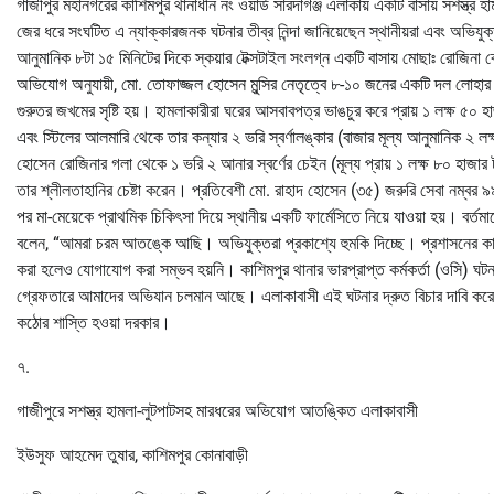
গাজীপুর মহানগরের কাশিমপুর থানাধীন নং ওয়ার্ড সারদাগঞ্জ এলাকায় একটি বাসায় সশস্ত্র হ
জের ধরে সংঘটিত এ ন্যাক্কারজনক ঘটনার তীব্র নিন্দা জানিয়েছেন স্থানীয়রা এবং অভিযুক্
আনুমানিক ৮টা ১৫ মিনিটের দিকে স্কয়ার টেক্সটাইল সংলগ্ন একটি বাসায় মোছাঃ রোজিনা
অভিযোগ অনুযায়ী, মো. তোফাজ্জল হোসেন মুন্সির নেতৃত্বে ৮-১০ জনের একটি দল লোহার র
গুরুতর জখমের সৃষ্টি হয়। হামলাকারীরা ঘরের আসবাবপত্র ভাঙচুর করে প্রায় ১ লক্ষ ৫০ 
এবং স্টিলের আলমারি থেকে তার কন্যার ২ ভরি স্বর্ণালঙ্কার (বাজার মূল্য আনুমানিক ২ 
হোসেন রোজিনার গলা থেকে ১ ভরি ২ আনার স্বর্ণের চেইন (মূল্য প্রায় ১ লক্ষ ৮০ হাজার
তার শ্লীলতাহানির চেষ্টা করেন। প্রতিবেশী মো. রাহাদ হোসেন (৩৫) জরুরি সেবা নম্বর 
পর মা-মেয়েকে প্রাথমিক চিকিৎসা দিয়ে স্থানীয় একটি ফার্মেসিতে নিয়ে যাওয়া হয়। ব
বলেন, “আমরা চরম আতঙ্কে আছি। অভিযুক্তরা প্রকাশ্যে হুমকি দিচ্ছে। প্রশাসনের কাছে 
করা হলেও যোগাযোগ করা সম্ভব হয়নি। কাশিমপুর থানার ভারপ্রাপ্ত কর্মকর্তা (ওসি) ঘ
গ্রেফতারে আমাদের অভিযান চলমান আছে। এলাকাবাসী এই ঘটনার দ্রুত বিচার দাবি করে ব
কঠোর শাস্তি হওয়া দরকার।
৭.
গাজীপুরে সশস্ত্র হামলা-লুটপাটসহ মারধরের অভিযোগ আতঙ্কিত এলাকাবাসী
ইউসুফ আহমেদ তুষার, কাশিমপুর কোনাবাড়ী