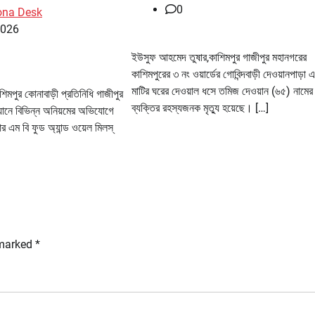
0
ona Desk
2026
ইউসুফ আহমেদ তুষার,কাশিমপুর গাজীপুর মহানগরের
কাশিমপুরের ৩ নং ওয়ার্ডের গোবিন্দবাড়ী দেওয়ানপাড়া 
মাটির ঘরের দেওয়াল ধসে তমিজ দেওয়ান (৬৫) নামে
মপুর কোনাবাড়ী প্রতিনিধি গাজীপুর
ব্যক্তির রহস্যজনক মৃত্যু হয়েছে। […]
ানে বিভিন্ন অনিয়মের অভিযোগে
র এম বি ফুড অ্যান্ড ওয়েল মিলস্
 marked
*