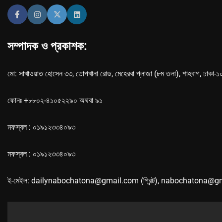
সম্পাদক ও প্রকাশক:
মো: সাখাওয়াত হোসেন ৩৩, তোপখানা রোড, মেহেরবা প্লাজা (৮ম তলা), শাহবাগ, ঢাকা-
ফোনঃ +৮৮০২-৪১০৫২২৯০ অথবা ৯১
মফস্বল : ০১৯১২৩৩৪০৯৩
মফস্বল : ০১৯১২৩৩৪০৯৩
ই-মেইল: dailynabochatona@gmail.com (প্রিন্ট), nabochatona@g