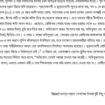
ামলা, লুটপাট ও নারী নির্যাতনের ঘটনায় চরম আতঙ্ক ছড়িয়ে পড়েছে এলাকাবাসীর মধ্যে। পূর্ব 
তদের দ্রুত বিচার দাবি করেছেন। প্রত্যক্ষদর্শী ও ভুক্তভোগী সূত্রে জানা যায়, গত ৯ মে রা
 বেগম (৩২) ও তার ১৪ বছর বয়সী কন্যা মোসা. ফাতেমার ওপর হামলা চালায় একদল সশস্ত্রী
ড, বাঁশের লাঠি ও কাঠের বাটাম দিয়ে মা-মেয়েকে মারধর করে। এতে তাদের শরীরে নীলচিহ্ন 
হাজার টাকার ক্ষতি সাধন করে। এছাড়াও, রোজিনার শোবার ঘরের ওয়ার ড্রয়ার থেকে ৬০ হাজার
লক্ষ ৬০ হাজার টাকা) চুরি করে নিয়ে যায়। অভিযোগে আরও উল্লেখ করা হয়, অভিযুক্ত মো. 
 টাকা) ছিনিয়ে নেন। এ সময় ২ নম্বর অভিযুক্ত মো. সোহরাব হোসেন রোজিনার জামাকাপড় ছি
৯৯৯-এ কল করলে পুলিশ ঘটনাস্থলে উপস্থিত হয়, তবে ততক্ষণে হামলাকারীরা পালিয়ে যায়। হ
র্তমানে তারা শারীরিকভাবে আহত এবং মানসিকভাবে বিপর্যস্ত অবস্থায় রয়েছেন। ভুক্তভোগী রো
দ্রুত বিচার ও নিরাপত্তা চাই।” এ বিষয়ে মো. তোফাজ্জল হোসেন মুন্সির সঙ্গে যোগাযোগের 
টনার সত্যতা নিশ্চিত করে বলেন, “অভিযোগ পেয়েই আমরা তদন্ত শুরু করেছি। অভিযুক্তদের
লেন, এভাবে একজন নারী ও তার শিশুকন্যার ওপর বর্বর হামলা মেনে নেওয়া যায় না। দোষীদ
Next:
অনন্য স্বাদে দেশসেরা দিনাজপুরী লিচু 