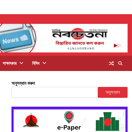
সাক্ষাৎকার
বিবিধ
অনুসন্ধান করুন
অনুসন্ধান