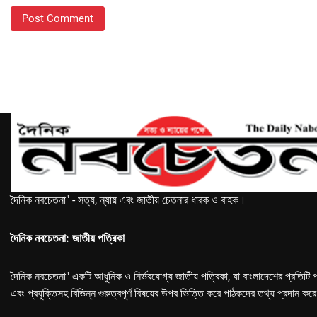
দৈনিক নবচেতনা" - সত্য, ন্যায় এবং জাতীয় চেতনার ধারক ও বাহক।
দৈনিক নবচেতনা: জাতীয় পত্রিকা
দৈনিক নবচেতনা" একটি আধুনিক ও নির্ভরযোগ্য জাতীয় পত্রিকা, যা বাংলাদেশের প্রতিটি প
এবং প্রযুক্তিসহ বিভিন্ন গুরুত্বপূর্ণ বিষয়ের উপর ভিত্তি করে পাঠকদের তথ্য প্রদান কর