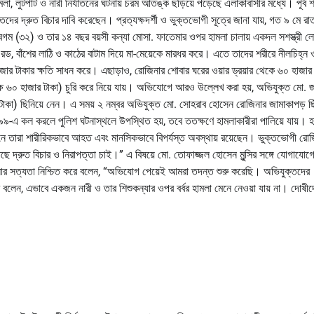
ামলা, লুটপাট ও নারী নির্যাতনের ঘটনায় চরম আতঙ্ক ছড়িয়ে পড়েছে এলাকাবাসীর মধ্যে। পূর্ব 
তদের দ্রুত বিচার দাবি করেছেন। প্রত্যক্ষদর্শী ও ভুক্তভোগী সূত্রে জানা যায়, গত ৯ মে রা
 বেগম (৩২) ও তার ১৪ বছর বয়সী কন্যা মোসা. ফাতেমার ওপর হামলা চালায় একদল সশস্ত্রী
ড, বাঁশের লাঠি ও কাঠের বাটাম দিয়ে মা-মেয়েকে মারধর করে। এতে তাদের শরীরে নীলচিহ্ন 
হাজার টাকার ক্ষতি সাধন করে। এছাড়াও, রোজিনার শোবার ঘরের ওয়ার ড্রয়ার থেকে ৬০ হাজার
লক্ষ ৬০ হাজার টাকা) চুরি করে নিয়ে যায়। অভিযোগে আরও উল্লেখ করা হয়, অভিযুক্ত মো. 
 টাকা) ছিনিয়ে নেন। এ সময় ২ নম্বর অভিযুক্ত মো. সোহরাব হোসেন রোজিনার জামাকাপড় ছি
৯৯৯-এ কল করলে পুলিশ ঘটনাস্থলে উপস্থিত হয়, তবে ততক্ষণে হামলাকারীরা পালিয়ে যায়। হ
র্তমানে তারা শারীরিকভাবে আহত এবং মানসিকভাবে বিপর্যস্ত অবস্থায় রয়েছেন। ভুক্তভোগী রো
দ্রুত বিচার ও নিরাপত্তা চাই।” এ বিষয়ে মো. তোফাজ্জল হোসেন মুন্সির সঙ্গে যোগাযোগের 
টনার সত্যতা নিশ্চিত করে বলেন, “অভিযোগ পেয়েই আমরা তদন্ত শুরু করেছি। অভিযুক্তদের
লেন, এভাবে একজন নারী ও তার শিশুকন্যার ওপর বর্বর হামলা মেনে নেওয়া যায় না। দোষীদ