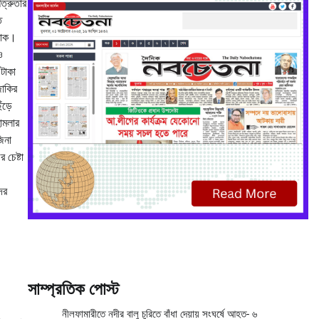
শত্রুতার
ত
 লোক।
ও
 টাকা
জাকির
ঁড়ে
ামলার
জিনা
চেষ্টা
ের
সাম্প্রতিক পোস্ট
নীলফামারীতে নদীর বালু চুরিতে বাঁধা দেয়ায় সংঘর্ষে আহত- ৬