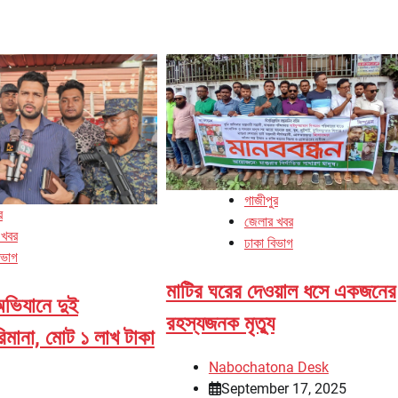
গাজীপুর
র
জেলার খবর
 খবর
ঢাকা বিভাগ
িভাগ
মাটির ঘরের দেওয়াল ধসে একজনের
অভিযানে দুই
রহস্যজনক মৃত্যু
রিমানা, মোট ১ লাখ টাকা
Nabochatona Desk
September 17, 2025