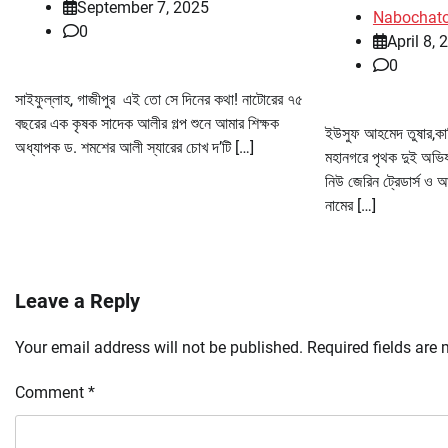
September 7, 2025
Nabochat
0
April 8, 
0
সাইফুল্লাহ, গাজীপুর এই তো সে দিনের কথা! নাটোরের ৭৫
বছরের এক কৃষক সাদেক আলীর গল্প শুনে আমার শিক্ষক
ইউসুফ আহমেদ তুষার,কাশি
অধ্যাপক ড. শমশের আলী স্যারের চোখ দ’টি […]
মহানগরে পৃথক দুই অভিয
নিউ জেরিন ট্রেডার্স ও আ
নামের […]
Leave a Reply
Your email address will not be published.
Required fields are
Comment
*