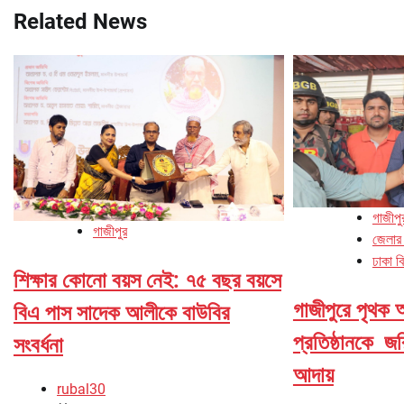
Related News
গাজীপু
গাজীপুর
জেলার
ঢাকা ব
শিক্ষার কোনো বয়স নেই: ৭৫ বছর বয়সে
গাজীপুরে পৃথক 
বিএ পাস সাদেক আলীকে বাউবির
প্রতিষ্ঠানকে জ
সংবর্ধনা
আদায়
rubal30