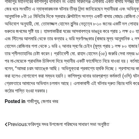
গাজীপুর মহানগরের কাশিমপুর থানাধীন নং ওয়ার্ড সারদাগঞ্জ এলাকায় একটি বাসায় সশস্ত্র হ
জের ধরে সংঘটিত এ ন্যাক্কারজনক ঘটনার তীব্র নিন্দা জানিয়েছেন স্থানীয়রা এবং অভিযুক্
আনুমানিক ৮টা ১৫ মিনিটের দিকে স্কয়ার টেক্সটাইল সংলগ্ন একটি বাসায় মোছাঃ রোজিনা
অভিযোগ অনুযায়ী, মো. তোফাজ্জল হোসেন মুন্সির নেতৃত্বে ৮-১০ জনের একটি দল লোহার র
গুরুতর জখমের সৃষ্টি হয়। হামলাকারীরা ঘরের আসবাবপত্র ভাঙচুর করে প্রায় ১ লক্ষ ৫০ 
এবং স্টিলের আলমারি থেকে তার কন্যার ২ ভরি স্বর্ণালঙ্কার (বাজার মূল্য আনুমানিক ২ 
হোসেন রোজিনার গলা থেকে ১ ভরি ২ আনার স্বর্ণের চেইন (মূল্য প্রায় ১ লক্ষ ৮০ হাজার
তার শ্লীলতাহানির চেষ্টা করেন। প্রতিবেশী মো. রাহাদ হোসেন (৩৫) জরুরি সেবা নম্বর 
পর মা-মেয়েকে প্রাথমিক চিকিৎসা দিয়ে স্থানীয় একটি ফার্মেসিতে নিয়ে যাওয়া হয়। ব
বলেন, “আমরা চরম আতঙ্কে আছি। অভিযুক্তরা প্রকাশ্যে হুমকি দিচ্ছে। প্রশাসনের কাছে 
করা হলেও যোগাযোগ করা সম্ভব হয়নি। কাশিমপুর থানার ভারপ্রাপ্ত কর্মকর্তা (ওসি) ঘ
গ্রেফতারে আমাদের অভিযান চলমান আছে। এলাকাবাসী এই ঘটনার দ্রুত বিচার দাবি করে ব
কঠোর শাস্তি হওয়া দরকার।
Posted in
গাজীপুর
,
জেলার খবর
Previous:
ফরিদপুর সদর উপজেলা পরিষদের সাধারণ সভা অনুষ্ঠিত
Post
navigation