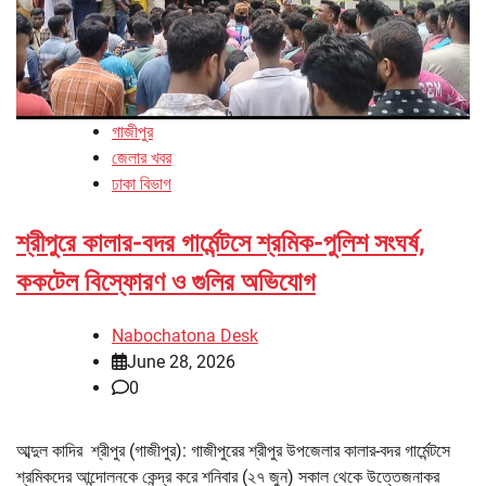
গাজীপুর
জেলার খবর
ঢাকা বিভাগ
শ্রীপুরে কালার-বদর গার্মেন্টসে শ্রমিক-পুলিশ সংঘর্ষ,
ককটেল বিস্ফোরণ ও গুলির অভিযোগ
Nabochatona Desk
June 28, 2026
0
আব্দুল কাদির শ্রীপুর (গাজীপুর): গাজীপুরের শ্রীপুর উপজেলার কালার-বদর গার্মেন্টসে
শ্রমিকদের আন্দোলনকে কেন্দ্র করে শনিবার (২৭ জুন) সকাল থেকে উত্তেজনাকর