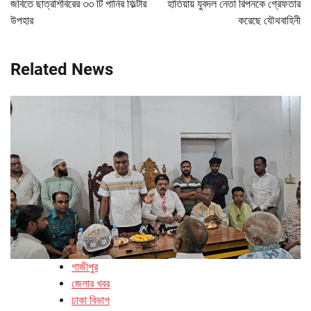
জবিতে ছাত্রশিবিরের ৩৩ টি পানির ফিল্টার
হাতিয়ায় যুবদল নেতা রিপনকে গ্রেফতার
উপহার
করেছে যৌথবাহিনী
Related News
গাজীপুর
জেলার খবর
ঢাকা বিভাগ