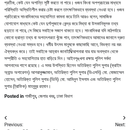
প্রতীক, কেউ যেন অশান্তি সৃষ্টি করতে না পারে। গুজব কিংবা অপপ্রচারের মাধ্যমে
পরিস্থিতি অস্থিতিশীল করার চেষ্টা করলে তাৎক্ষণিকভাবে ব্যবস্থা নেওয়া হবে। গুজব
প্রতিরোধে সাংবাদিকদের সহযোগিতা কামনা করে তিনি আরও বলেন, সামাজিক
যোগাযোগ মাধ্যমে কেউ যেন দুর্গাপূজাকে কেন্দ্র করে মিথ্যা বা উসকানিমূলক তথ্য
ছড়াতে না পারে, সে বিষয়ে সবাইকে সজাগ থাকতে হবে। সাংবাদিকরা যদি মাঠপর্যায়ে
কোনো ভ্রান্ত তথ্য বা অপতৎপরতা খুঁজে পান, তাৎক্ষণিকভাবে আমাদের জানালে দ্রুত
ব্যবস্থা নেওয়া সম্ভব হবে। ধর্মীয় উৎসব মানুষকে কাছাকাছি আনে, বিভক্ত নয় বরং
ঐক্যবদ্ধ করে। তাই সবাইকে আহ্বান জানাইÑআপনারা যার যার অবস্থান থেকে
সম্প্রীতি ও সহযোগিতার হাত বাড়িয়ে দিন। আইনশৃঙ্খলা রক্ষায় পুলিশ সর্বদা
আপনাদের পাশে রয়েছে। এ সময় উপস্থিত ছিলেন অতিরিক্ত পুলিশ সুপার (ক্রাইম
অ্যান্ড অপারেশন) আশরাকুজ্জামান, অতিরিক্ত পুলিশ সুপার (ডিএসবি) মো. মোজাম্মেল
হোসেন, অতিরিক্ত পুলিশ সুপার (ডিবি) মো. আমিনুল ইসলাম এবং অতিরিক্ত পুলিশ
সুপার (ট্রাফিক) মাহবুবুর রহমান।
Posted in
গাজীপুর
,
জেলার খবর
,
ঢাকা বিভাগ
Post
Previous:
Next:
navigation