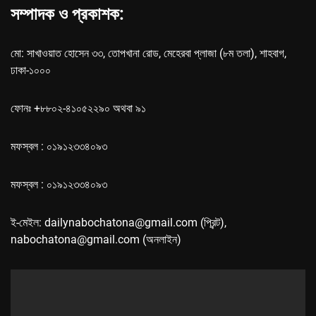
সম্পাদক ও প্রকাশক:
মো: সাখাওয়াত হোসেন ৩৩, তোপখানা রোড, মেহেরবা প্লাজা (৮ম তলা), শাহবাগ,
ঢাকা-১০০০
ফোনঃ +৮৮০২-৪১০৫২২৯০ অথবা ৯১
মফস্বল : ০১৯১২৩৩৪০৯৩
মফস্বল : ০১৯১২৩৩৪০৯৩
ই-মেইল: dailynabochatona@gmail.com (প্রিন্ট),
nabochatona@gmail.com (অনলাইন)