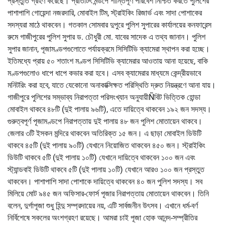
প্রস্তুতি গ্রহণ করেছে। প্রতিটিৎ মন্ডপে শান্তিপূর্ণ পরিবেশ নিশ্চিত করতে পুলিশের
পাশাপাশি গোয়েন্দা নজরদারি, মোবাইল টিম, স্ট্রাইকিং রিজার্ভ এবং সাদা পোশাকের
সদস্যরা মাঠে থাকবেন। গতকাল সোমবার দুপুরে পুলিশ সুপারের কার্যালয়ের কনফারেন্স
রুমে গাজীপুরের পুলিশ সুপার ড. চৌধুরী মো. যাবের সাদেক এ তথ্য জানান। পুলিশ
সুপার জানান, পূজামণ্ডপগুলোতে পর্যায়ক্রমে সিসিটিভি ক্যামেরা স্থাপন করা হচ্ছে।
ইতিমধ্যে প্রায় ৫০ শতাংশ মণ্ডপ সিসিটিভি ক্যামেরার আওতায় আনা হয়েছে, বাকি
মণ্ডপগুলোও ধাপে ধাপে কভার করা হবে। এসব ক্যামেরার মাধ্যমে কেন্দ্রীয়ভাবে
মনিটরিং করা হবে, যাতে যেকোনো অনাকাক্সিক্ষত পরিস্থিতি দ্রুত নিয়ন্ত্রণে আনা যায়।
গাজীপুরে পুলিশের সম্ভাব্য নিরাপত্তা পরিসংখ্যান অনুযায়ীÑবিট ভিত্তিক হোন্ডা
মোবাইল থাকবে ৪৮টি (দুই পালায় ৯৬টি), এতে দায়িত্বে থাকবেন ১৯২ জন সদস্য।
গুরুত্বপূর্ণ পূজামণ্ডপে নিরাপত্তায় দুই পালায় ৪৮ জন পুলিশ মোতায়েন থাকবে।
জেলার ৩টি ইসকন মন্দিরে থাকবেন অতিরিক্ত ১৫ জন। এ ছাড়া মোবাইল ডিউটি
থাকবে ৪৫টি (দুই পালায় ৯০টি) যেখানে নিয়োজিত থাকবেন ৪৫০ জন। স্ট্রাইকিং
ডিউটি থাকবে ৫টি (দুই পালায় ১০টি) যেখানে দায়িত্বে থাকবেন ১০০ জন এবং
স্ট্যান্ডবাই ডিউটি থাকবে ৫টি (দুই পালায় ১০টি) যেখানে আরও ১০০ জন প্রস্তুত
থাকবেন। পাশাপাশি সাদা পোশাকে দায়িত্বে থাকবেন ৪০ জন পুলিশ সদস্য। সব
মিলিয়ে মোট ৯৪৫ জন অফিসার-ফোর্স পূজার নিরাপত্তায় মোতায়েন থাকবেন। তিনি
বলেন, দুর্গাপূজা শুধু হিন্দু সম্প্রদায়ের নয়, এটি সার্বজনীন উৎসব। এখানে ধর্ম-বর্ণ
নির্বিশেষে সকলের অংশগ্রহণ রয়েছে। আমরা চাই পূজা হোক আনন্দ-সম্প্রীতির