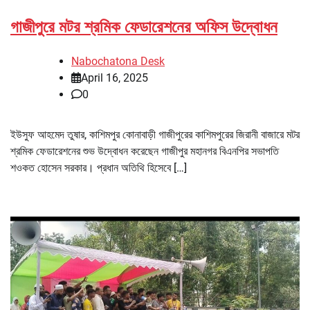
গাজীপুরে মটর শ্রমিক ফেডারেশনের অফিস উদ্বোধন
Nabochatona Desk
April 16, 2025
0
ইউসুফ আহমেদ তুষার, কাশিমপুর কোনাবাড়ী গাজীপুরের কাশিমপুরের জিরানী বাজারে মটর
শ্রমিক ফেডারেশনের শুভ উদ্বোধন করেছেন গাজীপুর মহানগর বিএনপির সভাপতি
শওকত হোসেন সরকার। প্রধান অতিথি হিসেবে […]