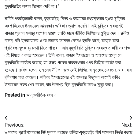
যুদ্ধবিরতির লঙ্ঘন হিসেবে দেখি না।’’
মার্কিন পররাষ্ট্রমন্ত্রী বলেন, যুক্তরাষ্ট্র, মিসর ও কাতারের মধ্যস্থতায় হওয়া চুক্তির
অংশ হিসেবে ইসরায়েল আত্মরক্ষার অধিকার ত্যাগ করেনি। এই চুক্তির মাধ্যমেই
গাজার প্রধান সশস্ত্র সংগঠন হামাস চলতি মাসে জীবিত জিম্মিদের মুক্তি দেয়। রুবিও
বলেন, যদি ইসরায়েলের ওপর হামলার আসন্ন কোনও হুমকি থাকে, তাহলে তারা
প্রতিরক্ষামূলক ব্যবস্থা নিতে পারবে। আর যুদ্ধবিরতি চুক্তির মধ্যস্থতাকারী সব পক্ষ
এই বিষয়ে একমত হয়েছেন।তিনি বলেন, গাজায় ইসরায়েল ও হামাসের মধ্যে যে
যুদ্ধবিরতি কার্যকর রয়েছে, তা উভয় পক্ষের দায়বদ্ধতার ওপর ভিত্তি করেই করা
হয়েছে। রুবিও বলেন, হামাসের উচিত দ্রুত সেই জিম্মিদের মৃতদেহ ফেরত দেওয়া, যারা
বন্দিদশায় মারা গেছেন। শনিবার ইসরায়েলের ওই হামলার কিছুক্ষণ আগেই রুবিও
ইসরায়েল সফর শেষ করেন, যার উদ্দেশ্য ছিল যুদ্ধবিরতি আরও সুদৃঢ় করা।
Posted in
আন্তর্জাতিক সংবাদ
Post
Previous:
Next:
navigation
৯ মাসের গ্রামীণফোনের নিট মুনাফা কমেছে
রাশিয়া-যুক্তরাষ্ট্র শীর্ষ সম্মেলন নির্ভর করছে