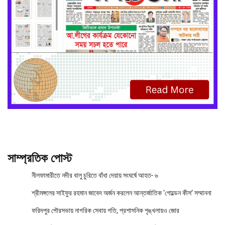
সাম্প্রতিক পোস্ট
নীলফামারীতে নদীর বালু চুরিতে বাঁধা দেয়ায় সংঘর্ষে আহত- ৬
শ্রীমঙ্গলের সাইফুর রহমান জাবেদ অর্জন করলেন আন্তর্জাতিক ‘গোল্ডেন কীস’ সম্মাননা
ফরিদপুর পৌরসভায় নাগরিক সেবায় গতি, প্রশাসনিক শৃঙ্খলায়ও জোর