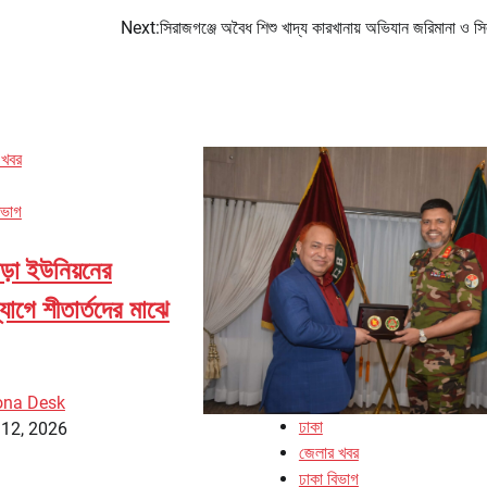
Next:
সিরাজগঞ্জে অবৈধ শিশু খাদ্য কারখানায় অভিযান জরিমানা ও স
 খবর
িভাগ
াড়া ইউনিয়নের
গে শীতার্তদের মাঝে
ona Desk
ঢাকা
 12, 2026
জেলার খবর
ঢাকা বিভাগ