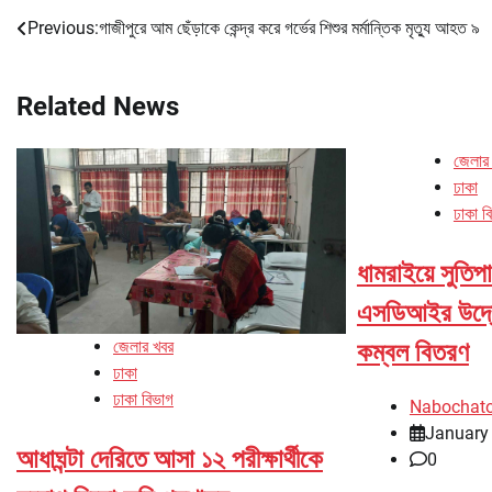
Previous:
গাজীপুরে আম ছেঁড়াকে কেন্দ্র করে গর্ভের শিশুর মর্মান্তিক মৃত্যু আহত ৯
Post
navigation
Related News
জেলার
ঢাকা
ঢাকা ব
ধামরাইয়ে সুতিপ
এসডিআইর উদ্যো
জেলার খবর
কম্বল বিতরণ
ঢাকা
ঢাকা বিভাগ
Nabochat
January
আধাঘন্টা দেরিতে আসা ১২ পরীক্ষার্থীকে
0