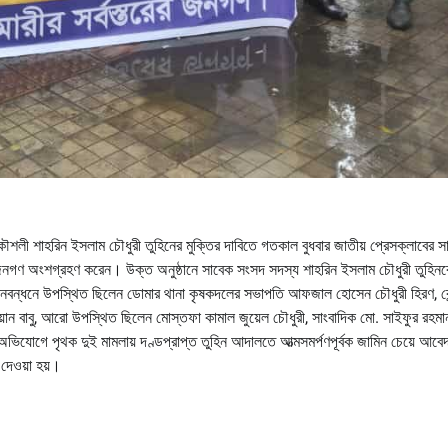
শলী শাহরিন ইসলাম চৌধুরী তুহিনের মুক্তির দাবিতে গতকাল বুধবার জাতীয় প্রেসক্লাবের স
র জনগণ অংশগ্রহণ করেন। উক্ত অনুষ্ঠানে সাবেক সংসদ সদস্য শাহরিন ইসলাম চৌধুরী তুহিন
মানবন্ধনে উপস্থিত ছিলেন ডোমার থানা কৃষকদলের সভাপতি আফজাল হোসেন চৌধুরী হিরণ, কেন্
য়ান বাবু, আরো উপস্থিত ছিলেন মোস্তফা কামাল জুয়েল চৌধুরী, সাংবাদিক মো. সাইফুর রহমা
ভিযোগে পৃথক দুই মামলায় দণ্ডপ্রাপ্ত তুহিন আদালতে আত্মসমর্পণপূর্বক জামিন চেয়ে আবে
দেওয়া হয়।