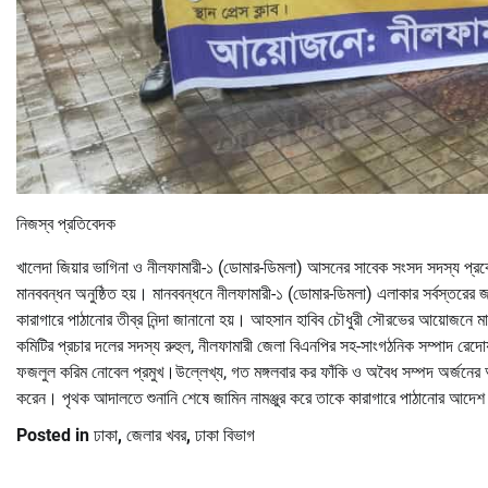
নিজস্ব প্রতিবেদক
খালেদা জিয়ার ভাগিনা ও নীলফামারী-১ (ডোমার-ডিমলা) আসনের সাবেক সংসদ সদস্য প্রকৌ
মানববন্ধন অনুষ্ঠিত হয়। মানববন্ধনে নীলফামারী-১ (ডোমার-ডিমলা) এলাকার সর্বস্তরে
কারাগারে পাঠানোর তীব্র নিন্দা জানানো হয়। আহসান হাবিব চৌধুরী সৌরভের আয়োজনে 
কমিটির প্রচার দলের সদস্য রুহুল, নীলফামারী জেলা বিএনপির সহ-সাংগঠনিক সম্পাদ রেদো
ফজলুল করিম নোবেল প্রমুখ।উল্লেখ্য, গত মঙ্গলবার কর ফাঁকি ও অবৈধ সম্পদ অর্জনের অ
করেন। পৃথক আদালতে শুনানি শেষে জামিন নামঞ্জুর করে তাকে কারাগারে পাঠানোর আদেশ 
Posted in
ঢাকা
,
জেলার খবর
,
ঢাকা বিভাগ