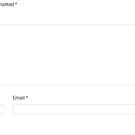
 marked
*
Email
*