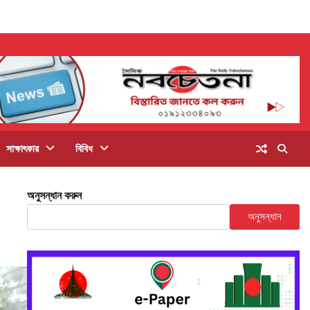
সাক্ষাৎকার
বিবিধ
অনুসন্ধান করুন
অনুসন্ধান