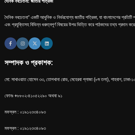
দৈনিক নবচেতনা: জাতীয় পত্রিকা
দৈনিক নবচেতনা" একটি আধুনিক ও নির্ভরযোগ্য জাতীয় পত্রিকা, যা বাংলাদেশের প্রতিটি প
এবং প্রযুক্তিসহ বিভিন্ন গুরুত্বপূর্ণ বিষয়ের উপর ভিত্তি করে পাঠকদের তথ্য প্রদান কর
সম্পাদক ও প্রকাশক:
মো: সাখাওয়াত হোসেন ৩৩, তোপখানা রোড, মেহেরবা প্লাজা (৮ম তলা), শাহবাগ, ঢাকা-
ফোনঃ +৮৮০২-৪১০৫২২৯০ অথবা ৯১
মফস্বল : ০১৯১২৩৩৪০৯৩
মফস্বল : ০১৯১২৩৩৪০৯৩