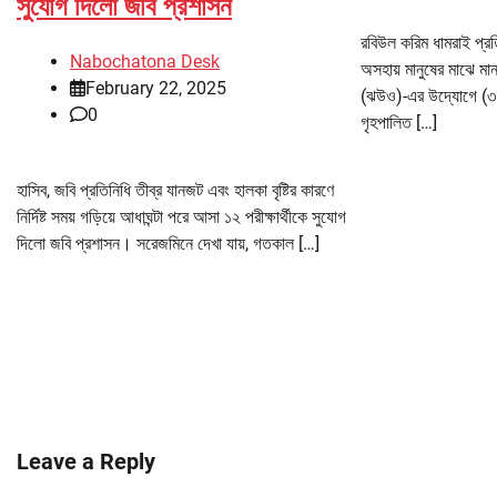
সুযোগ দিলো জবি প্রশাসন
রবিউল করিম ধামরাই প্রতি
Nabochatona Desk
অসহায় মানুষের মাঝে মা
February 22, 2025
(ঝউও)-এর উদ্যোগে (৩০
0
গৃহপালিত […]
হাসিব, জবি প্রতিনিধি তীব্র যানজট এবং হালকা বৃষ্টির কারণে
নির্দিষ্ট সময় গড়িয়ে আধাঘন্টা পরে আসা ১২ পরীক্ষার্থীকে সুযোগ
দিলো জবি প্রশাসন। সরেজমিনে দেখা যায়, গতকাল […]
Leave a Reply