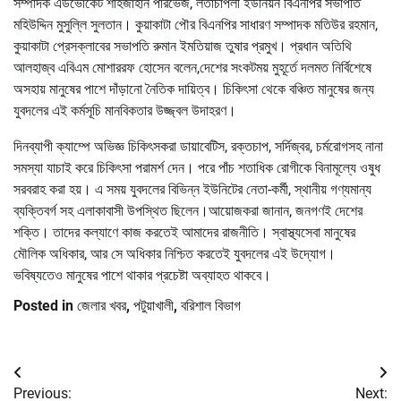
সম্পাদক এডভোকেট শাহজাহান পারভেজ, লতাচাপলী ইউনিয়ন বিএনপির সভাপতি
মহিউদ্দিন মুসুল্লি সুলতান। কুয়াকাটা পৌর বিএনপির সাধারণ সম্পাদক মতিউর রহমান,
কুয়াকাটা প্রেসক্লাবের সভাপতি রুমান ইমতিয়াজ তুষার প্রমুখ। প্রধান অতিথি
আলহাজ্ব এবিএম মোশাররফ হোসেন বলেন,দেশের সংকটময় মুহূর্তে দলমত নির্বিশেষে
অসহায় মানুষের পাশে দাঁড়ানো নৈতিক দায়িত্ব। চিকিৎসা থেকে বঞ্চিত মানুষের জন্য
যুবদলের এই কর্মসূচি মানবিকতার উজ্জ্বল উদাহরণ।
দিনব্যাপী ক্যাম্পে অভিজ্ঞ চিকিৎসকরা ডায়াবেটিস, রক্তচাপ, সর্দিজ্বর, চর্মরোগসহ নানা
সমস্যা যাচাই করে চিকিৎসা পরামর্শ দেন। পরে পাঁচ শতাধিক রোগীকে বিনামূল্যে ওষুধ
সরবরাহ করা হয়। এ সময় যুবদলের বিভিন্ন ইউনিটের নেতা-কর্মী, স্থানীয় গণ্যমান্য
ব্যক্তিবর্গ সহ এলাকাবাসী উপস্থিত ছিলেন।আয়োজকরা জানান, জনগণই দেশের
শক্তি। তাদের কল্যাণে কাজ করতেই আমাদের রাজনীতি। স্বাস্থ্যসেবা মানুষের
মৌলিক অধিকার, আর সে অধিকার নিশ্চিত করতেই যুবদলের এই উদ্যোগ।
ভবিষ্যতেও মানুষের পাশে থাকার প্রচেষ্টা অব্যাহত থাকবে।
Posted in
জেলার খবর
,
পটুয়াখালী
,
বরিশাল বিভাগ
Post
Previous:
Next: