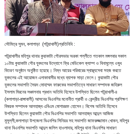
সৌমিত্র সুমন, কলাপাড়া (পটুয়াখালী)প্রতিনিধি :
পটুয়াখালীর মহিপুর থানার কুয়াকাটা পৌরসভার অরকা পল্লীতে গতকাল মঙ্গলবার সকাল
১০টায় কুয়াকাটা পৌর যুবদলের উদ্যোগে ফ্রি মেডিকেল ক্যাম্প ও বিনামূল্যে ওষুধ
বিতরণ অনুষ্ঠান অনুষ্ঠিত হয়েছে। নিম্ন আয়ের পরিবারের স্বাস্থ্যসেবা সহজ করতে
যুবদলের এই আয়োজন এলাকাবাসীর মধ্যে ব্যাপক সাড়া ফেলে। কুয়াকাটা পৌর
যুবদলের সভাপতি সৈয়দ মোহাম্মদ ফারুকের সভাপতিত্বে সাধারণ সম্পাদক জহিরুল
ইসলাম মিরনের সঞ্চালনায় প্রধান অতিথি হিসেবে উপস্থিত ছিলেন পটুয়াখালী-৪
(কলাপাড়া-রাঙ্গাবালী) আসনের বিএনপির মনোনীত প্রার্থী ও কেন্দ্রীয় বিএনপির প্রশিক্ষণ
বিষয়ক সম্পাদক আলহাজ্ব এবিএম মোশাররফ হোসেন। বিশেষ অতিথি হিসেবে
উপস্থিত ছিলেন কুয়াকাটা পৌর বিএনপির সভাপতি আলহাজ্ব আব্দুল আজিজ
মুসুল্লী,কলাপাড়া উপজেলা বিএনপির সিনিয়র সহ সভাপতি জাফরুজ্জামান খোকন, মহিপুর
থানা বিএনপির সভাপতি আব্দুল জলিল হাওলাদার, মহিপুর থানা বিএনপির সাধারণ