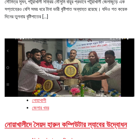
সৌমিত্র সুমন, পটুয়াখালী সক্রিয় মৌসুমি বায়ুর প্রভাবে পটুয়াখালী জেলাজুড়ে এক
সপ্তাহেরও বেশি সময় ধরে টানা ভারী বৃষ্টিপাত অব্যাহত রয়েছে। যদিও গত কয়েক
দিনের তুলনায় বৃষ্টিপাতের […]
নোয়াখালী
জেলার খবর
নোয়াখালীদে সৈয়দ হারুন কম্পিউটার ল্যাবের উদ্বোধন