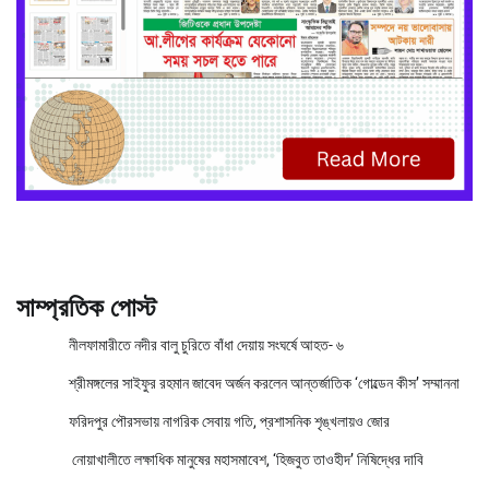
সাম্প্রতিক পোস্ট
নীলফামারীতে নদীর বালু চুরিতে বাঁধা দেয়ায় সংঘর্ষে আহত- ৬
শ্রীমঙ্গলের সাইফুর রহমান জাবেদ অর্জন করলেন আন্তর্জাতিক ‘গোল্ডেন কীস’ সম্মাননা
ফরিদপুর পৌরসভায় নাগরিক সেবায় গতি, প্রশাসনিক শৃঙ্খলায়ও জোর
নোয়াখালীতে লক্ষাধিক মানুষের মহাসমাবেশ, ‘হিজবুত তাওহীদ’ নিষিদ্ধের দাবি