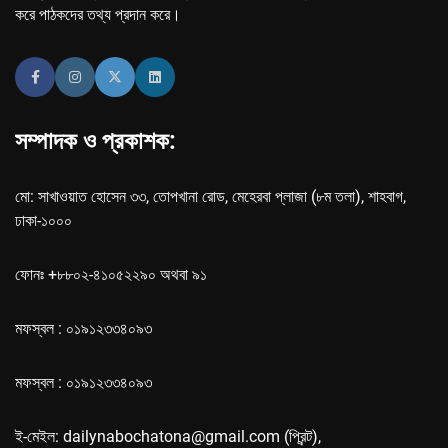
করে পাঠকদের তথ্য প্রদান করে।
সম্পাদক ও প্রকাশক:
মো: সাখাওয়াত হোসেন ৩৩, তোপখানা রোড, মেহেরবা প্লাজা (৮ম তলা), শাহবাগ,
ঢাকা-১০০০
ফোনঃ +৮৮০২-৪১০৫২২৯০ অথবা ৯১
মফস্বল : ০১৯১২৩৩৪০৯৩
মফস্বল : ০১৯১২৩৩৪০৯৩
ই-মেইল: dailynabochatona@gmail.com (প্রিন্ট),