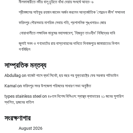
নীলফামারীতে নদীর বালু চুরিতে বাঁধা দেয়ায় সংঘর্ষে আহত- ৬
শ্রীমঙ্গলের সাইফুর রহমান জাবেদ অর্জন করলেন আন্তর্জাতিক ‘গোল্ডেন কীস’ সম্মাননা
ফরিদপুর পৌরসভায় নাগরিক সেবায় গতি, প্রশাসনিক শৃঙ্খলায়ও জোর
নোয়াখালীতে লক্ষাধিক মানুষের মহাসমাবেশ, ‘হিজবুত তাওহীদ’ নিষিদ্ধের দাবি
জুলাই সনদ ও গণভোটের রায় বাস্তবায়নের দাবিতে দিনাজপুরে জামায়াতের বিশাল
গণমিছিল
সাম্প্রতিক মন্তব্য
Abdullag
on
বাজেট পাসে ব্যর্থ সিনেট, ছয় বছর পর যুক্তরাষ্ট্রে ফের সরকার শাটডাউন
Kamal
on
ফরিদপুর সদর উপজেলা পরিষদের সাধারণ সভা অনুষ্ঠিত
types stainless steel
on
৪৮তম বিশেষ বিসিএস: স্বাস্থ্য ক্যাডারের ২১ জনের সুপারিশ
স্থগিত, দুজনের বাতিল
সংরক্ষণাগার
August 2026