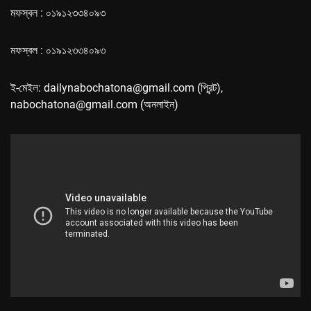
মফস্বল : ০১৯১২৩৩৪০৯৩
মফস্বল : ০১৯১২৩৩৪০৯৩
ই-মেইল: dailynabochatona@gmail.com (প্রিন্ট),
nabochatona@gmail.com (অনলাইন)