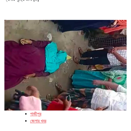
গাজীপুর
জেলার খবর