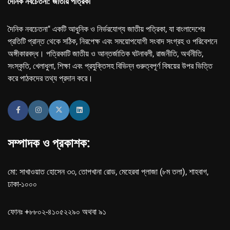
দৈনিক নবচেতনা: জাতীয় পত্রিকা
দৈনিক নবচেতনা" একটি আধুনিক ও নির্ভরযোগ্য জাতীয় পত্রিকা, যা বাংলাদেশের
প্রতিটি প্রান্ত থেকে সঠিক, নিরপেক্ষ এবং সময়োপযোগী সংবাদ সংগ্রহ ও পরিবেশনে
অঙ্গীকারবদ্ধ। পত্রিকাটি জাতীয় ও আন্তর্জাতিক ঘটনাবলী, রাজনীতি, অর্থনীতি,
সংস্কৃতি, খেলাধুলা, শিক্ষা এবং প্রযুক্তিসহ বিভিন্ন গুরুত্বপূর্ণ বিষয়ের উপর ভিত্তি
করে পাঠকদের তথ্য প্রদান করে।
সম্পাদক ও প্রকাশক:
মো: সাখাওয়াত হোসেন ৩৩, তোপখানা রোড, মেহেরবা প্লাজা (৮ম তলা), শাহবাগ,
ঢাকা-১০০০
ফোনঃ +৮৮০২-৪১০৫২২৯০ অথবা ৯১