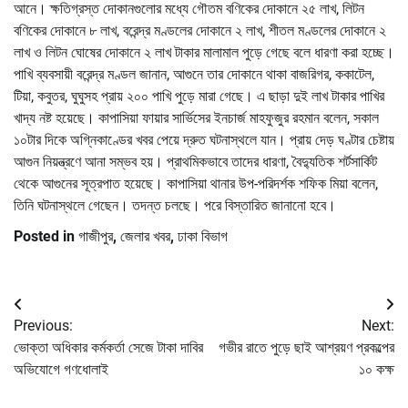
আনে। ক্ষতিগ্রস্ত দোকানগুলোর মধ্যে গৌতম বণিকের দোকানে ২৫ লাখ, লিটন
বণিকের দোকানে ৮ লাখ, বরেন্দ্র মণ্ডলের দোকানে ২ লাখ, শীতল মণ্ডলের দোকানে ২
লাখ ও লিটন ঘোষের দোকানে ২ লাখ টাকার মালামাল পুড়ে গেছে বলে ধারণা করা হচ্ছে।
পাখি ব্যবসায়ী বরেন্দ্র মণ্ডল জানান, আগুনে তার দোকানে থাকা বাজরিগর, ককাটেল,
টিয়া, কবুতর, ঘুঘুসহ প্রায় ২০০ পাখি পুড়ে মারা গেছে। এ ছাড়া দুই লাখ টাকার পাখির
খাদ্য নষ্ট হয়েছে। কাপাসিয়া ফায়ার সার্ভিসের ইনচার্জ মাহফুজুর রহমান বলেন, সকাল
১০টার দিকে অগ্নিকাণ্ডের খবর পেয়ে দ্রুত ঘটনাস্থলে যান। প্রায় দেড় ঘণ্টার চেষ্টায়
আগুন নিয়ন্ত্রণে আনা সম্ভব হয়। প্রাথমিকভাবে তাদের ধারণা, বৈদ্যুতিক শর্টসার্কিট
থেকে আগুনের সূত্রপাত হয়েছে। কাপাসিয়া থানার উপ-পরিদর্শক শফিক মিয়া বলেন,
তিনি ঘটনাস্থলে গেছেন। তদন্ত চলছে। পরে বিস্তারিত জানানো হবে।
Posted in
গাজীপুর
,
জেলার খবর
,
ঢাকা বিভাগ
Post
Previous:
Next:
navigation
ভোক্তা অধিকার কর্মকর্তা সেজে টাকা দাবির
গভীর রাতে পুড়ে ছাই আশ্রয়ণ প্রকল্পের
অভিযোগে গণধোলাই
১০ কক্ষ