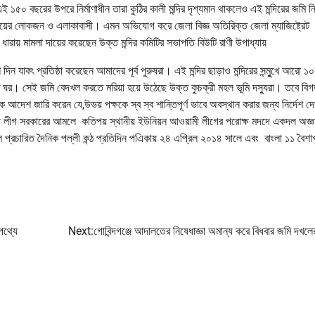
০ বছরের উপরে নির্মাণাধীন তারা কুঠির কালী মন্দির দৃশ্যমান থাকলেও এই মন্দিরের জমি নি
প্রদায়ের লোকজন ও এলাকাবাসী। এমন অভিযোগ করে জেলা বিজ্ঞ অতিরিক্ত জেলা ম্যাজিষ্ট্রেট
য় মামলা দায়ের করেছেন উক্ত মন্দির কমিটির সভাপতি বিউটি রাণী উপাধ্যায়
ি দিন যাবৎ প্রতিষ্ঠা করেছেন আমাদের পূর্ব পুরুষরা। এই মন্দির ছাড়াও মন্দিরের সন্মুুখে আরো 
র মত ঘর। সেই জমি বেদখল করতে মরিয়া হয়ে উঠেছে উক্ত কুচক্রী মহল ভূমি দস্যুরা। তবে বি
আদেশ জারি করেন যে,উভয় পক্ষকে স্ব স্ব শান্তিপূর্ণ ভাবে অবস্থান করার জন্য নির্দেশ দেন
 লীগ সরকারের আমলে কতিপয় স্থানীয় ইউনিয়ন আওয়ামী লীগের পরোক্ষ মদদে একদল অজ্ঞ
বহুল প্রচারিত দৈনিক পল্লী কন্ঠ প্রতিদিন পএিকায় ২৪ এপ্রিল ২০১৪ সালে এবং বাংলা ১১ বৈশ
পথ্যে
Next:
গোবিন্দগঞ্জে আদালতের নিষেধাজ্ঞা অমান্য করে বিধবার জমি দখলের 