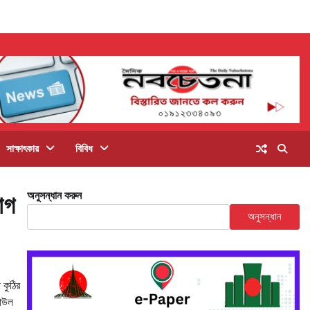
সাক্ষাৎকার
বিবিধ
অনুসন্ধান করুন
যোগ
অনুসন্ধান
 কুঠির
়াউল