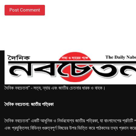
দৈনিক নবচেতনা" - সত্য, ন্যায় এবং জাতীয় চেতনার ধারক ও বাহক।
দৈনিক নবচেতনা: জাতীয় পত্রিকা
দৈনিক নবচেতনা" একটি আধুনিক ও নির্ভরযোগ্য জাতীয় পত্রিকা, যা বাংলাদেশের প্রতিটি প
এবং প্রযুক্তিসহ বিভিন্ন গুরুত্বপূর্ণ বিষয়ের উপর ভিত্তি করে পাঠকদের তথ্য প্রদান কর