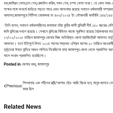
হক,জামিরন বেগম,চান শেখ,রেজাউল করিম, সমন শেখ, চম্পা বেগম গংরা। যে কোন সময় এই ১৫
পক্ষের সঙ্গে সংঘর্ষে জড়িয়ে পড়তে পারে এমন আশংকায় রয়েছে সনাতন ধর্মাবলম্বী সম্
আদালত,জামালপুরে পিটিশন মোকাদ্দমা নং ৪৮৩/২০২৪ ইং ফৌজদারী কার্যবিধি ১৪৪/১৪৫ ধারা
তিনি বলেন, সনাতন ধর্মাবলম্বীদের কলাবাধা তাঁরা কুঠির কালী মন্দিরটি দীর্ঘ ১৫০ বছরের বেশ
জমি মন্দিরের দখলে রয়েছে। সেখানে মন্দিরের বিভিন্ন কাজে সুরক্ষিত রয়েছে বৈঠকখানা
১৭/০২/২০২৫ তারিখে জামালপুর জেলার বিজ্ঞ অতিরিক্ত জেলা ম্যাজিষ্ট্রেট আদালত কর্তৃক 
আদালত। তবে ইতিপূর্বে বিগত ২০১৪ সালের সম্ভবত এপ্রিল মাসের ২০ তারিখে আওয়ামী
দুর্বৃত্তরা উক্ত মন্দিরে আগুন লাগিয়ে দিয়েছিলো যাহা জামালপুর জেলা থেকে প্রকাশিত 
সালে সংবাদ প্রকাশিত হয়েছিলো।
Posted in
জেলার খবর
,
জামালপুর
পিলখানায় এক শহীদের স্ত্রী/আশায় বেঁচে আছি বিচার হবে, মানুষ জানবে নে
Post
Previous:
কারা ছিল
navigation
Related News