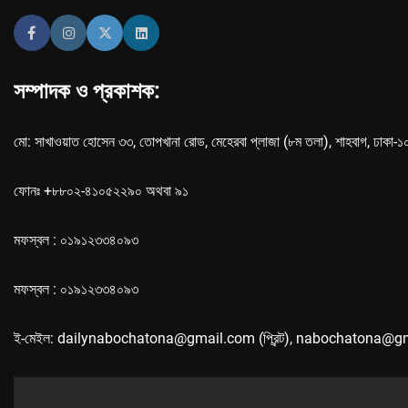
সম্পাদক ও প্রকাশক:
মো: সাখাওয়াত হোসেন ৩৩, তোপখানা রোড, মেহেরবা প্লাজা (৮ম তলা), শাহবাগ, ঢাকা-
ফোনঃ +৮৮০২-৪১০৫২২৯০ অথবা ৯১
মফস্বল : ০১৯১২৩৩৪০৯৩
মফস্বল : ০১৯১২৩৩৪০৯৩
ই-মেইল: dailynabochatona@gmail.com (প্রিন্ট), nabochatona@g