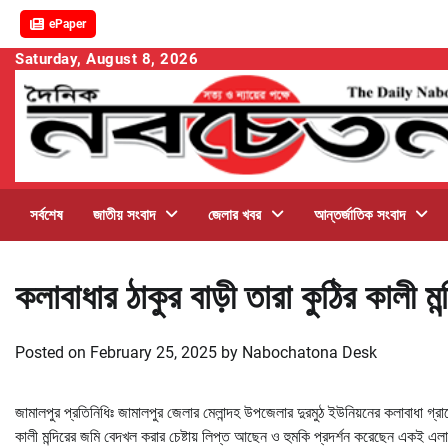
ePaper
Skip
Saturday, August 8, 2026
to
content
সর্বশেষ
জাতীয় সংবাদ
জেলার খবর
আন্তর্জাতিক সংবাদ
কলাবাধার ঠাকুর বাড়ী তারা কুঠির কালী 
Posted on
February 25, 2025
by
Nabochatona Desk
জামালপুর প্রতিনিধিঃ জামালপুর জেলার মেলান্দহ উপজেলার দুরমুঠ ইউনিয়নের কলাবাধা গ্রা
কালী মন্দিরের জমি বেদখল করার চেষ্টায় লিপ্ত আছেন ও হুমকি প্রদর্শন করেছেন একই এলাক