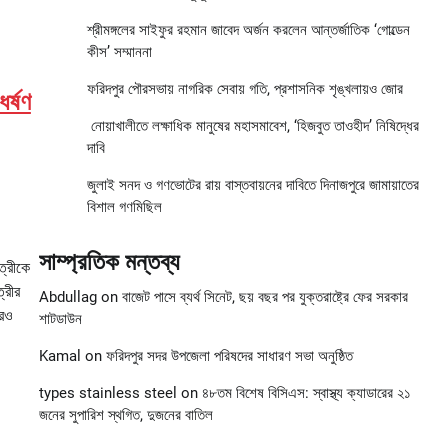
শ্রীমঙ্গলের সাইফুর রহমান জাবেদ অর্জন করলেন আন্তর্জাতিক ‘গোল্ডেন
কীস’ সম্মাননা
ফরিদপুর পৌরসভায় নাগরিক সেবায় গতি, প্রশাসনিক শৃঙ্খলায়ও জোর
ধর্ষণ
নোয়াখালীতে লক্ষাধিক মানুষের মহাসমাবেশ, ‘হিজবুত তাওহীদ’ নিষিদ্ধের
দাবি
জুলাই সনদ ও গণভোটের রায় বাস্তবায়নের দাবিতে দিনাজপুরে জামায়াতের
বিশাল গণমিছিল
সাম্প্রতিক মন্তব্য
ত্রীকে
্রীর
Abdullag
on
বাজেট পাসে ব্যর্থ সিনেট, ছয় বছর পর যুক্তরাষ্ট্রে ফের সরকার
আরও
শাটডাউন
Kamal
on
ফরিদপুর সদর উপজেলা পরিষদের সাধারণ সভা অনুষ্ঠিত
types stainless steel
on
৪৮তম বিশেষ বিসিএস: স্বাস্থ্য ক্যাডারের ২১
জনের সুপারিশ স্থগিত, দুজনের বাতিল