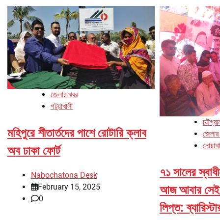
জেলার খবর
পটুয়াখালী
চট্টগ্র
মহিপুরে শীতার্তদের পাশে রোটারি ক্লাব
জেলার
নোয়াখ
অব ঢাকা ফোর্ট
৭১ সালের স্বাধ
Nabochatona Desk
February 15, 2025
আজ আবার সেই ষ
0
লিপ্ত: ব্যারিস্