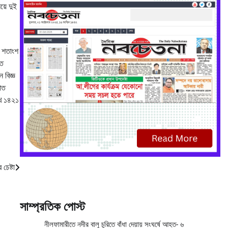
য়ে দুই
১০ শতাংশ
গত
 বিজ্ঞ
াত
াখ ১৪২১
চেষ্টা
সাম্প্রতিক পোস্ট
নীলফামারীতে নদীর বালু চুরিতে বাঁধা দেয়ায় সংঘর্ষে আহত- ৬