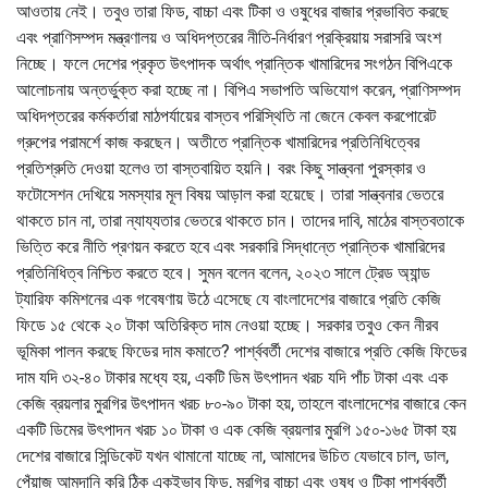
আওতায় নেই। তবুও তারা ফিড, বাচ্চা এবং টিকা ও ওষুধের বাজার প্রভাবিত করছে
এবং প্রাণিসম্পদ মন্ত্রণালয় ও অধিদপ্তরের নীতি-নির্ধারণ প্রক্রিয়ায় সরাসরি অংশ
নিচ্ছে। ফলে দেশের প্রকৃত উৎপাদক অর্থাৎ প্রান্তিক খামারিদের সংগঠন বিপিএকে
আলোচনায় অন্তর্ভুক্ত করা হচ্ছে না। বিপিএ সভাপতি অভিযোগ করেন, প্রাণিসম্পদ
অধিদপ্তরের কর্মকর্তারা মাঠপর্যায়ের বাস্তব পরিস্থিতি না জেনে কেবল করপোরেট
গ্রুপের পরামর্শে কাজ করছেন। অতীতে প্রান্তিক খামারিদের প্রতিনিধিত্বের
প্রতিশ্রুতি দেওয়া হলেও তা বাস্তবায়িত হয়নি। বরং কিছু সান্ত্বনা পুরস্কার ও
ফটোসেশন দেখিয়ে সমস্যার মূল বিষয় আড়াল করা হয়েছে। তারা সান্ত্বনার ভেতরে
থাকতে চান না, তারা ন্যায্যতার ভেতরে থাকতে চান। তাদের দাবি, মাঠের বাস্তবতাকে
ভিত্তি করে নীতি প্রণয়ন করতে হবে এবং সরকারি সিদ্ধান্তে প্রান্তিক খামারিদের
প্রতিনিধিত্ব নিশ্চিত করতে হবে। সুমন বলেন বলেন, ২০২৩ সালে ট্রেড অ্যান্ড
ট্যারিফ কমিশনের এক গবেষণায় উঠে এসেছে যে বাংলাদেশের বাজারে প্রতি কেজি
ফিডে ১৫ থেকে ২০ টাকা অতিরিক্ত দাম নেওয়া হচ্ছে। সরকার তবুও কেন নীরব
ভূমিকা পালন করছে ফিডের দাম কমাতে? পার্শ্ববর্তী দেশের বাজারে প্রতি কেজি ফিডের
দাম যদি ৩২-৪০ টাকার মধ্যে হয়, একটি ডিম উৎপাদন খরচ যদি পাঁচ টাকা এবং এক
কেজি ব্রয়লার মুরগির উৎপাদন খরচ ৮০-৯০ টাকা হয়, তাহলে বাংলাদেশের বাজারে কেন
একটি ডিমের উৎপাদন খরচ ১০ টাকা ও এক কেজি ব্রয়লার মুরগি ১৫০-১৬৫ টাকা হয়
দেশের বাজারে সিন্ডিকেট যখন থামানো যাচ্ছে না, আমাদের উচিত যেভাবে চাল, ডাল,
পেঁয়াজ আমদানি করি ঠিক একইভাব ফিড, মুরগির বাচ্চা এবং ওষুধ ও টিকা পার্শ্ববর্তী