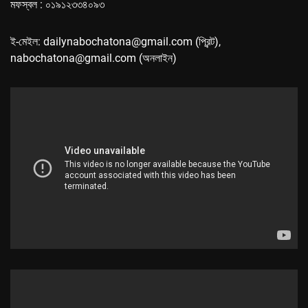
মফস্বল : ০১৯১২৩৩৪০৯৩
ই-মেইল: dailynabochatona@gmail.com (প্রিন্ট),
nabochatona@gmail.com (অনলাইন)