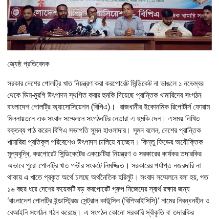
জ্যেষ্ঠ প্রতিবেদক
সরকার দেশের পোলট্রি খাত নিয়ন্ত্রণ করা করপোরেট সিন্ডিকেট না ভাঙলে ১ নভেম্বর
থেকে ডিম-মুরগি উৎপাদন স্থগিত করার হুমকি দিয়েছে প্রান্তিক খামারিদের সংগঠন
বাংলাদেশ পোলট্রি অ্যাসোসিয়েশন (বিপিএ)। রাজধানীর ইকোনমিক রিপোর্টার্স ফোরাম
মিলনায়তনে এক সংবাদ সম্মেলনে সংগঠনটির নেতারা এ হুমকি দেন। এসময় লিখিত
বক্তব্য পাঠ করেন বিপিএ সভাপতি সুমন হাওলাদার। সুমন বলেন, দেশের প্রান্তিক
খামারিরা প্রতিকূল পরিবেশেও উৎপাদন চালিয়ে যাচ্ছেন। কিন্তু ফিডের অযৌক্তিক
মূল্যবৃদ্ধি, করপোরেট সিন্ডিকেটের একচেটিয়া নিয়ন্ত্রণ ও সরকারের কার্যকর তদারকির
অভাবে পুরো পোলট্রি খাত গভীর সংকটে নিমজ্জিত। সরকারের পর্যাপ্ত নজরদারি না
থাকায় এ খাতে প্রকৃত অর্থে চলছে অর্থনৈতিক হরিলুট। সংবাদ সম্মেলনে বলা হয়, গত
১৬ বছর ধরে দেশের কয়েকটি বড় করপোরেট গ্রুপ নিজেদের স্বার্থ রক্ষার জন্য
‘বাংলাদেশ পোলট্রি ইন্ডাস্ট্রিজ সেন্ট্রাল কাউন্সিল (বিপিআইসিসি)’ নামের নিবন্ধনহীন ও
বেআইনি সংগঠন গঠন করেছে। এ সংগঠন কোনো সরকারি স্বীকৃতি বা তদারকির