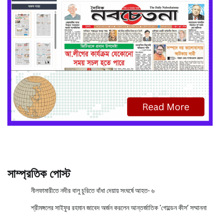
সাম্প্রতিক পোস্ট
নীলফামারীতে নদীর বালু চুরিতে বাঁধা দেয়ায় সংঘর্ষে আহত- ৬
শ্রীমঙ্গলের সাইফুর রহমান জাবেদ অর্জন করলেন আন্তর্জাতিক ‘গোল্ডেন কীস’ সম্মাননা