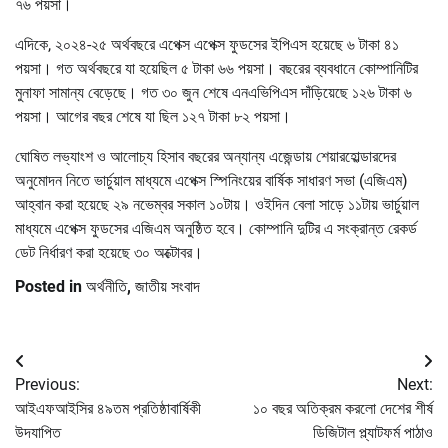
৭৬ পয়সা।
এদিকে, ২০২৪-২৫ অর্থবছরে এপেক্স এপেক্স ফুডসের ইপিএস হয়েছে ৬ টাকা ৪১
পয়সা। গত অর্থবছরে যা হয়েছিল ৫ টাকা ৬৬ পয়সা। বছরের ব্যবধানে কোম্পানিটির
মুনাফা সামান্য বেড়েছে। গত ৩০ জুন শেষে এনএভিপিএস দাঁড়িয়েছে ১২৬ টাকা ৬
পয়সা। আগের বছর শেষে যা ছিল ১২৭ টাকা ৮২ পয়সা।
ঘোষিত লভ্যাংশ ও আলোচ্য হিসাব বছরের অন্যান্য এজেন্ডায় শেয়ারহোল্ডারদের
অনুমোদন নিতে ভার্চুয়াল মাধ্যমে এপেক্স স্পিনিংয়ের বার্ষিক সাধারণ সভা (এজিএম)
আহ্বান করা হয়েছে ২৯ নভেম্বর সকাল ১০টায়। ওইদিন বেলা সাড়ে ১১টায় ভার্চুয়াল
মাধ্যমে এপেক্স ফুডসের এজিএম অনুষ্ঠিত হবে। কোম্পানি দুটির এ সংক্রান্ত রেকর্ড
ডেট নির্ধারণ করা হয়েছে ৩০ অক্টোবর।
Posted in
অর্থনীতি
,
জাতীয় সংবাদ
Post
Previous:
Next:
navigation
আইএফআইসির ৪৯তম প্রতিষ্ঠাবার্ষিকী
১০ বছর অতিক্রম করলো দেশের শীর্ষ
উদযাপিত
ডিজিটাল প্ল্যাটফর্ম পাঠাও