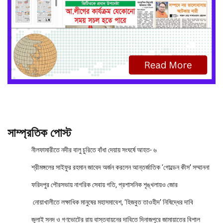
সাম্প্রতিক পোস্ট
নীলফামারীতে নদীর বালু চুরিতে বাঁধা দেয়ায় সংঘর্ষে আহত- ৬
শ্রীমঙ্গলের সাইফুর রহমান জাবেদ অর্জন করলেন আন্তর্জাতিক ‘গোল্ডেন কীস’ সম্মাননা
ফরিদপুর পৌরসভায় নাগরিক সেবায় গতি, প্রশাসনিক শৃঙ্খলায়ও জোর
নোয়াখালীতে লক্ষাধিক মানুষের মহাসমাবেশ, ‘হিজবুত তাওহীদ’ নিষিদ্ধের দাবি
জুলাই সনদ ও গণভোটের রায় বাস্তবায়নের দাবিতে দিনাজপুরে জামায়াতের বিশাল