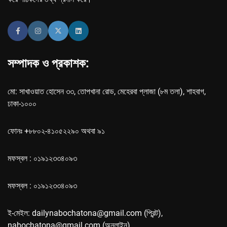
সম্পাদক ও প্রকাশক:
মো: সাখাওয়াত হোসেন ৩৩, তোপখানা রোড, মেহেরবা প্লাজা (৮ম তলা), শাহবাগ,
ঢাকা-১০০০
ফোনঃ +৮৮০২-৪১০৫২২৯০ অথবা ৯১
মফস্বল : ০১৯১২৩৩৪০৯৩
মফস্বল : ০১৯১২৩৩৪০৯৩
ই-মেইল: dailynabochatona@gmail.com (প্রিন্ট),
nabochatona@gmail.com (অনলাইন)