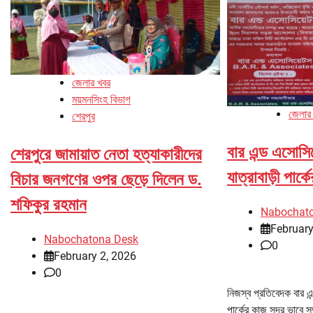
জেলার খবর
ময়মনসিংহ বিভাগ
জেলার
শেরপুর
বার এন্ড এসোসি
শেরপুরে জামায়াত নেতা হত্যাকারীদের
যাত্রাবাড়ী পার্
বিচার জনগণের ওপর ছেড়ে দিলেন ড.
শফিকুর রহমান
Nabochat
February
Nabochatona Desk
0
February 2, 2026
0
নিজস্ব প্রতিবেদক বার এন্
পার্কের কাজ সুন্দর ভাবে