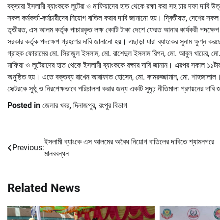
বক্তারা ইসলামী ব্যাংককে লুটেরা ও মাফিয়াদের হাত থেকে রক্ষা করা সহ চার দফা দাব
সকল কর্মকর্তা-কর্মচারীদের নিয়োগ বাতিল করার দাবি জানানো হয়। দ্বিতীয়ত, দেশের সকল অ
তৃতীয়ত, এস আলম কর্তৃক পাচারকৃত লক্ষ কোটি টাকা দেশে ফেরত আনার কার্যকরী পদক্ষেপ 
সরকার কর্তৃক পদক্ষেপ গ্রহণের দাবি জানানো হয়। এছাড়া যারা ব্যাংকের সুনাম ক্ষুণ্ন 
গ্রাহক ফোরামের মো. সিরাজুল ইসলাম, মো. রাশেদুল ইসলাম রিপন, মো. আবুল খায়ের, মো
মাফিয়া ও লুটেরাদের হাত থেকে ইসলামী ব্যাংককে রক্ষার দাবি জানান। এরপর সকাল ১১টায
অনুষ্ঠিত হয়। এতে বক্তব্য রাখেন আরাফাত হোসেন, মো. কামরুজ্জামান, মো. শাহজালাল। ত
সেক্টরকে সুষ্ঠু ও নিরপেক্ষভাবে পরিচালনা করার জন্য একটি সুদৃঢ় নীতিমালা প্রণয়নের দাবি
Posted in
জেলার খবর
,
দিনাজপুর
,
রংপুর বিভাগ
ইসলামী ব্যাংকে এস আলমের অবৈধ নিয়োগ বাতিলের দাবিতে শ্যামনগরে
Post
Previous:
মানববন্ধন
navigation
Related News