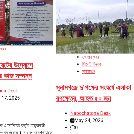
 খবর
জেলার খবর
য়েটের উদ্যোগে
সিলেট বিভাগ
সুনামগঞ্জ
কের কাজ সম্পন্ন
সুনামগঞ্জে দু’পক্ষের সংঘর্ষে এলাকা
ona Desk
রণক্ষেত্র, আহত ৫০ জন
 17, 2025
Nabochatona Desk
May 24, 2026
ড এসোসিয়েট কর্তৃক যাত্রাবাড়ী
0
 সম্পন্ন হয়েছে। সাধারণ জনগণ যাতে