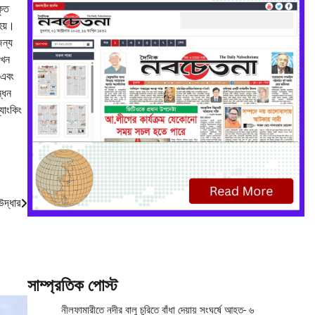
কৃত
 হয়।
জন্য
খেন
 এবং
্ধন
যাংকিং
উদ্ধার
সাম্প্রতিক পোস্ট
নীলফামারীতে নদীর বালু চুরিতে বাঁধা দেয়ায় সংঘর্ষে আহত- ৬