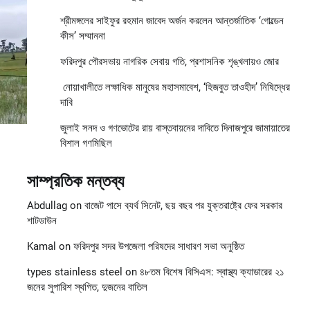
শ্রীমঙ্গলের সাইফুর রহমান জাবেদ অর্জন করলেন আন্তর্জাতিক ‘গোল্ডেন
কীস’ সম্মাননা
ফরিদপুর পৌরসভায় নাগরিক সেবায় গতি, প্রশাসনিক শৃঙ্খলায়ও জোর
নোয়াখালীতে লক্ষাধিক মানুষের মহাসমাবেশ, ‘হিজবুত তাওহীদ’ নিষিদ্ধের
দাবি
জুলাই সনদ ও গণভোটের রায় বাস্তবায়নের দাবিতে দিনাজপুরে জামায়াতের
বিশাল গণমিছিল
সাম্প্রতিক মন্তব্য
Abdullag
on
বাজেট পাসে ব্যর্থ সিনেট, ছয় বছর পর যুক্তরাষ্ট্রে ফের সরকার
শাটডাউন
Kamal
on
ফরিদপুর সদর উপজেলা পরিষদের সাধারণ সভা অনুষ্ঠিত
types stainless steel
on
৪৮তম বিশেষ বিসিএস: স্বাস্থ্য ক্যাডারের ২১
জনের সুপারিশ স্থগিত, দুজনের বাতিল