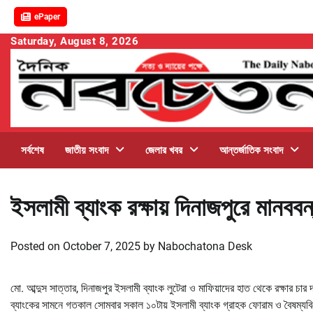
ePaper
Skip
Saturday, August 8, 2026
to
content
সর্বশেষ
জাতীয় সংবাদ
জেলার খবর
আন্তর্জাতিক সংবাদ
ইসলামী ব্যাংক রক্ষায় দিনাজপুরে মানববন
Posted on
October 7, 2025
by
Nabochatona Desk
মো. আব্দুস সাত্তার, দিনাজপুর ইসলামী ব্যাংক লুটেরা ও মাফিয়াদের হাত থেকে রক্ষার চা
ব্যাংকের সামনে গতকাল সোমবার সকাল ১০টায় ইসলামী ব্যাংক গ্রাহক ফোরাম ও বৈষম্যবির