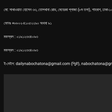
মো: সাখাওয়াত হোসেন ৩৩, তোপখানা রোড, মেহেরবা প্লাজা (৮ম তলা), শাহবাগ, ঢাকা-
ফোনঃ +৮৮০২-৪১০৫২২৯০ অথবা ৯১
মফস্বল : ০১৯১২৩৩৪০৯৩
মফস্বল : ০১৯১২৩৩৪০৯৩
ই-মেইল: dailynabochatona@gmail.com (প্রিন্ট), nabochatona@g