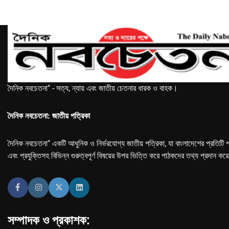
দৈনিক নবচেতনা" - সত্য, ন্যায় এবং জাতীয় চেতনার ধারক ও বাহক।
দৈনিক নবচেতনা: জাতীয় পত্রিকা
দৈনিক নবচেতনা" একটি আধুনিক ও নির্ভরযোগ্য জাতীয় পত্রিকা, যা বাংলাদেশের প্রতিটি প
এবং প্রযুক্তিসহ বিভিন্ন গুরুত্বপূর্ণ বিষয়ের উপর ভিত্তি করে পাঠকদের তথ্য প্রদান কর
সম্পাদক ও প্রকাশক: