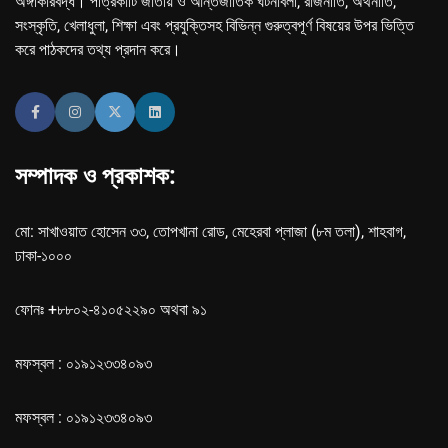
অঙ্গীকারবদ্ধ। পত্রিকাটি জাতীয় ও আন্তর্জাতিক ঘটনাবলী, রাজনীতি, অর্থনীতি,
সংস্কৃতি, খেলাধুলা, শিক্ষা এবং প্রযুক্তিসহ বিভিন্ন গুরুত্বপূর্ণ বিষয়ের উপর ভিত্তি
করে পাঠকদের তথ্য প্রদান করে।
সম্পাদক ও প্রকাশক:
মো: সাখাওয়াত হোসেন ৩৩, তোপখানা রোড, মেহেরবা প্লাজা (৮ম তলা), শাহবাগ,
ঢাকা-১০০০
ফোনঃ +৮৮০২-৪১০৫২২৯০ অথবা ৯১
মফস্বল : ০১৯১২৩৩৪০৯৩
মফস্বল : ০১৯১২৩৩৪০৯৩