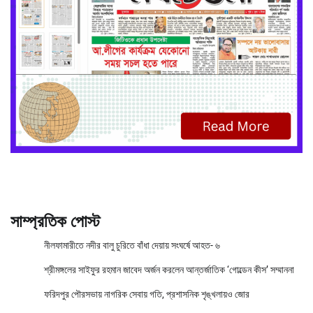
সাম্প্রতিক পোস্ট
নীলফামারীতে নদীর বালু চুরিতে বাঁধা দেয়ায় সংঘর্ষে আহত- ৬
শ্রীমঙ্গলের সাইফুর রহমান জাবেদ অর্জন করলেন আন্তর্জাতিক ‘গোল্ডেন কীস’ সম্মাননা
ফরিদপুর পৌরসভায় নাগরিক সেবায় গতি, প্রশাসনিক শৃঙ্খলায়ও জোর