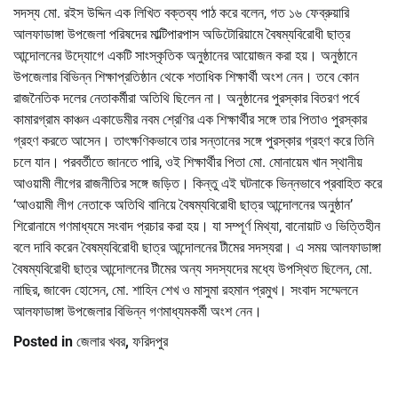
সদস্য মো. রইস উদ্দিন এক লিখিত বক্তব্য পাঠ করে বলেন, গত ১৬ ফেব্রুয়ারি
আলফাডাঙ্গা উপজেলা পরিষদের মাল্টিপারপাস অডিটোরিয়ামে বৈষম্যবিরোধী ছাত্র
আন্দোলনের উদ্যোগে একটি সাংস্কৃতিক অনুষ্ঠানের আয়োজন করা হয়। অনুষ্ঠানে
উপজেলার বিভিন্ন শিক্ষাপ্রতিষ্ঠান থেকে শতাধিক শিক্ষার্থী অংশ নেন। তবে কোন
রাজনৈতিক দলের নেতাকর্মীরা অতিথি ছিলেন না। অনুষ্ঠানের পুরস্কার বিতরণ পর্বে
কামারগ্রাম কাঞ্চন একাডেমীর নবম শ্রেণির এক শিক্ষার্থীর সঙ্গে তার পিতাও পুরস্কার
গ্রহণ করতে আসেন। তাৎক্ষণিকভাবে তার সন্তানের সঙ্গে পুরস্কার গ্রহণ করে তিনি
চলে যান। পরবর্তীতে জানতে পারি, ওই শিক্ষার্থীর পিতা মো. মোনায়েম খান স্থানীয়
আওয়ামী লীগের রাজনীতির সঙ্গে জড়িত। কিন্তু এই ঘটনাকে ভিন্নভাবে প্রবাহিত করে
‘আওয়ামী লীগ নেতাকে অতিথি বানিয়ে বৈষম্যবিরোধী ছাত্র আন্দোলনের অনুষ্ঠান’
শিরোনামে গণমাধ্যমে সংবাদ প্রচার করা হয়। যা সম্পূর্ণ মিথ্যা, বানোয়াট ও ভিত্তিহীন
বলে দাবি করেন বৈষম্যবিরোধী ছাত্র আন্দোলনের টীমের সদস্যরা। এ সময় আলফাডাঙ্গা
বৈষম্যবিরোধী ছাত্র আন্দোলনের টীমের অন্য সদস্যদের মধ্যে উপস্থিত ছিলেন, মো.
নাছির, জাবেদ হোসেন, মো. শাহিন শেখ ও মাসুমা রহমান প্রমুখ। সংবাদ সম্মেলনে
আলফাডাঙ্গা উপজেলার বিভিন্ন গণমাধ্যমকর্মী অংশ নেন।
Posted in
জেলার খবর
,
ফরিদপুর