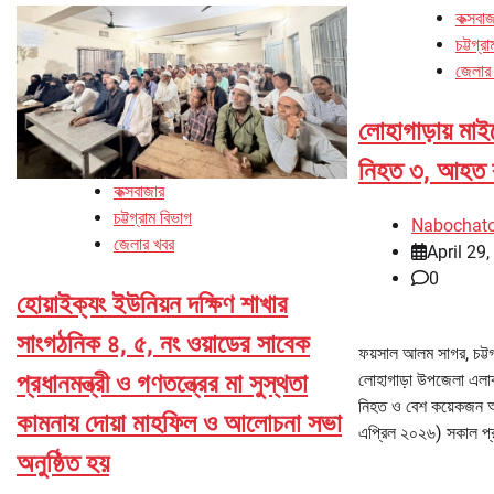
কক্সবা
চট্টগ্র
জেলার
লোহাগাড়ায় মাই
নিহত ৩, আহত 
কক্সবাজার
চট্টগ্রাম বিভাগ
Nabochat
জেলার খবর
April 29
0
হোয়াইক্যং ইউনিয়ন দক্ষিণ শাখার
সাংগঠনিক ৪, ৫, নং ওয়াডের সাবেক
ফয়সাল আলম সাগর, চট্টগ
প্রধানমন্ত্রী ও গণতন্ত্রের মা সুস্থতা
লোহাগাড়া উপজেলা এলাকা
নিহত ও বেশ কয়েকজন আ
কামনায় দোয়া মাহফিল ও আলোচনা সভা
এপ্রিল ২০২৬) সকাল প্র
অনুষ্ঠিত হয়