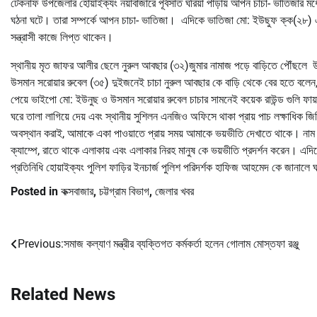
টেকনাফ উপজেলার হোয়াইক্যং নয়াবাজারে পূর্বসাত ঘরিয়া পাড়ায় আপন চাচা- ভাতিজার মধ্য
ঘঠনা ঘটে। তারা সম্পর্কে আপন চাচা- ভাতিজা। এদিকে ভাতিজা মো: ইউছুফ ক্ক(২৮) একাধ
সন্ত্রাসী কাজে লিপ্ত থাকেন।
স্থানীয় মৃত জাফর আলীর ছেলে নুরুল আবছার (৩২)জুমার নামাজ পড়ে বাড়িতে পৌঁছল
উসমান সরোয়ার রুবেল (৩৫) দুইজনেই চাচা নুরুল আবছার কে বাড়ি থেকে বের হতে বলেন, 
পেয়ে ভাইপো মো: ইউনুছ ও উসমান সরোয়ার রুবেল চাচার সামনেই কয়েক রাউন্ড গুলি ফায়া
ঘরে তালা লাগিয়ে দেয় এবং স্থানীয় সুশিলন এনজিও অফিসে থাকা প্রায় পাচ লক্ষাধিক 
অবস্থান করাই, আমাকে একা পাওয়াতে প্রায় সময় আমাকে ভয়ভীতি দেখাতে থাকে। নাম না
ক্যাম্পে, রাতে থাকে এলাকায় এবং এলাকার নিরহ মানুষ কে ভয়ভীতি প্রদর্শন করেন। এদিক
প্রতিনিধি হোয়াইক্যং পুলিশ ফাড়ির ইনচার্জ পুলিশ পরিদর্শক হাফিজ আহমেদ কে জানালে ঘটন
Posted in
কক্সবাজার
,
চট্টগ্রাম বিভাগ
,
জেলার খবর
Previous:
সমাজ কল্যাণ মন্ত্রীর ব্যক্তিগত কর্মকর্তা হলেন গোলাম মোস্তফা রঞ্জু
Post
navigation
Related News