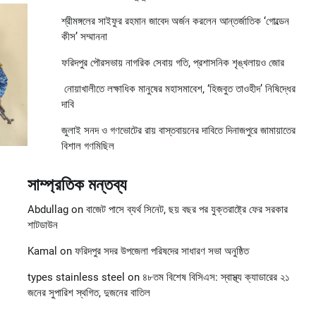
শ্রীমঙ্গলের সাইফুর রহমান জাবেদ অর্জন করলেন আন্তর্জাতিক ‘গোল্ডেন
কীস’ সম্মাননা
ফরিদপুর পৌরসভায় নাগরিক সেবায় গতি, প্রশাসনিক শৃঙ্খলায়ও জোর
নোয়াখালীতে লক্ষাধিক মানুষের মহাসমাবেশ, ‘হিজবুত তাওহীদ’ নিষিদ্ধের
দাবি
জুলাই সনদ ও গণভোটের রায় বাস্তবায়নের দাবিতে দিনাজপুরে জামায়াতের
বিশাল গণমিছিল
সাম্প্রতিক মন্তব্য
Abdullag
on
বাজেট পাসে ব্যর্থ সিনেট, ছয় বছর পর যুক্তরাষ্ট্রে ফের সরকার
শাটডাউন
Kamal
on
ফরিদপুর সদর উপজেলা পরিষদের সাধারণ সভা অনুষ্ঠিত
types stainless steel
on
৪৮তম বিশেষ বিসিএস: স্বাস্থ্য ক্যাডারের ২১
জনের সুপারিশ স্থগিত, দুজনের বাতিল