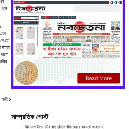
 এই
ে এসে
ে
 একা
দেওয়া
র বাইরে
ে থাকে
ানীয়
 ক্ষতি
সাম্প্রতিক পোস্ট
নীলফামারীতে নদীর বালু চুরিতে বাঁধা দেয়ায় সংঘর্ষে আহত- ৬