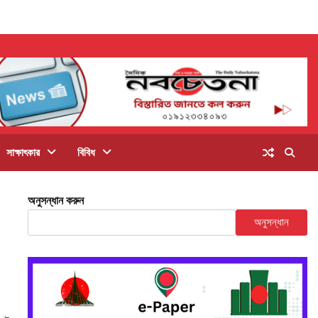
সাক্ষাৎকার
বিবিধ
অনুসন্ধান করুন
অনুসন্ধান