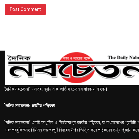
দৈনিক নবচেতনা" - সত্য, ন্যায় এবং জাতীয় চেতনার ধারক ও বাহক।
দৈনিক নবচেতনা: জাতীয় পত্রিকা
দৈনিক নবচেতনা" একটি আধুনিক ও নির্ভরযোগ্য জাতীয় পত্রিকা, যা বাংলাদেশের প্রতিটি প
এবং প্রযুক্তিসহ বিভিন্ন গুরুত্বপূর্ণ বিষয়ের উপর ভিত্তি করে পাঠকদের তথ্য প্রদান কর