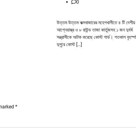
0
উত্তম উত্তম কক্সবাজারের মহেশখালীতে ৪ টি দেশীয়
আগ্নেয়াস্ত্র ও ৮ রাউন্ড তাজা কার্তুজসহ ১ জন দুর্ধর্ষ
সন্ত্রাসীকে আটক করেছে কোস্ট গার্ড। গতকাল বৃহস্প
দুপুরে কোস্ট […]
 marked
*