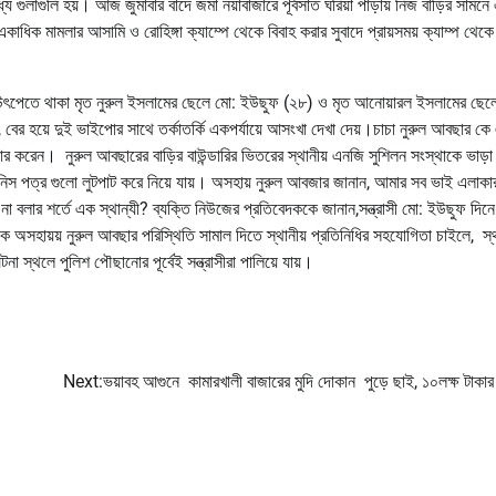
ে গুলাগুলি হয়। আজ জুমাবার বাদে জমা নয়াবাজারে পূর্বসাত ঘরিয়া পাড়ায় নিজ বাড়ির সামনে
িক মামলার আসামি ও রোহিঙ্গা ক্যাম্পে থেকে বিবাহ করার সুবাদে প্রায়সময় ক্যাম্প থেক
ে উৎপেতে থাকা মৃত নুরুল ইসলামের ছেলে মো: ইউছুফ (২৮) ও মৃত আনোয়ারল ইসলামের ছেল
বের হয়ে দুই ভাইপোর সাথে তর্কাতর্কি একপর্যায়ে আসংখা দেখা দেয়।চাচা নুরুল আবছার কে
র করেন। নুরুল আবছারের বাড়ির বাউন্ডারির ভিতরের স্থানীয় এনজি সুশিলন সংস্থাকে ভাড়া 
জিনিস পত্র গুলো লুটপাট করে নিয়ে যায়। অসহায় নুরুল আবজার জানান, আমার সব ভাই এলাকা
 বলার শর্তে এক স্থান্যী? ব্যক্তি নিউজের প্রতিবেদককে জানান,সন্ত্রাসী মো: ইউছুফ দিন
ে অসহায়য় নুরুল আবছার পরিস্থিতি সামাল দিতে স্থানীয় প্রতিনিধির সহযোগিতা চাইলে, স্থ
া স্থলে পুলিশ পৌছানোর পূর্বেই সন্ত্রাসীরা পালিয়ে যায়।
Next:
ভয়াবহ আগুনে কামারখালী বাজারের মুদি দোকান পুড়ে ছাই, ১০লক্ষ টাকার