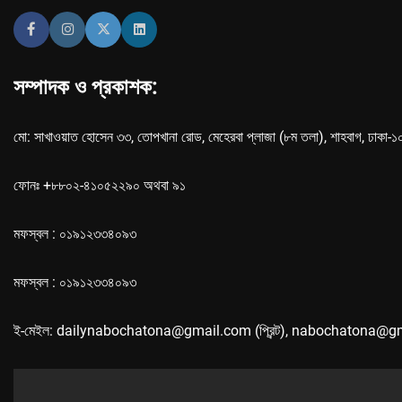
সম্পাদক ও প্রকাশক:
মো: সাখাওয়াত হোসেন ৩৩, তোপখানা রোড, মেহেরবা প্লাজা (৮ম তলা), শাহবাগ, ঢাকা-
ফোনঃ +৮৮০২-৪১০৫২২৯০ অথবা ৯১
মফস্বল : ০১৯১২৩৩৪০৯৩
মফস্বল : ০১৯১২৩৩৪০৯৩
ই-মেইল: dailynabochatona@gmail.com (প্রিন্ট), nabochatona@g