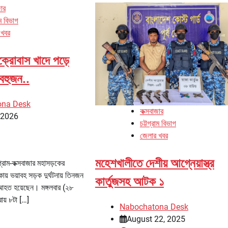
জার
াম বিভাগ
 খবর
ক্রোবাস খাদে পড়ে
বহুজন..
ona Desk
কক্সবাজার
, 2026
চট্টগ্রাম বিভাগ
জেলার খবর
মহেশখালীতে দেশীয় আগ্নেয়াস্ত্র
্রাম-কক্সবাজার মহাসড়কের
য় ভয়াবহ সড়ক দুর্ঘটনায় তিনজন
কার্তুজসহ আটক ১
হত হয়েছেন। মঙ্গলবার (২৮
ায় ৮টা […]
Nabochatona Desk
August 22, 2025