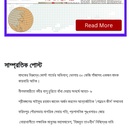
সাম্প্রতিক পোস্ট
মাদকের বিরুদ্ধে কোস্ট গার্ডের অভিযান; ভোলায় ৩০ কেজি গাঁজাসহ একজন মাদক
কারবারি আটক।
নীলফামারীতে নদীর বালু চুরিতে বাঁধা দেয়ায় সংঘর্ষে আহত- ৬
শ্রীমঙ্গলের সাইফুর রহমান জাবেদ অর্জন করলেন আন্তর্জাতিক ‘গোল্ডেন কীস’ সম্মাননা
ফরিদপুর পৌরসভায় নাগরিক সেবায় গতি, প্রশাসনিক শৃঙ্খলায়ও জোর
নোয়াখালীতে লক্ষাধিক মানুষের মহাসমাবেশ, ‘হিজবুত তাওহীদ’ নিষিদ্ধের দাবি