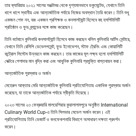
তার ক্যারিয়ার ২০২১ সালের অক্টোবর থেকে দৃশ্যমানভাবে ডকুমেন্টেড, যেখানে তিনি
ধাপে ধাপে স্থানীয় এবং আন্তর্জাতিক পর্যায়ে নিজের অবস্থান তৈরি করেন। তিনি শুধু
একজন শেফ নন, বরং একজন প্রশিক্ষক ও কনসালট্যান্ট হিসেবে বহু হসপিটালিটি
প্রতিষ্ঠান ও ফুড ব্র্যান্ডের সঙ্গে কাজ করেছেন।
তিনি বর্তমানে কুলিনারি কনসালট্যান্ট হিসেবে কাজ করছেন খলিল কুলিনারি আর্টস সেন্টারে,
যেখানে তিনি রেসিপি ডেভেলপমেন্ট, ফুড ইনোভেশন, স্টাফ ট্রেনিং এবং কোয়ালিটি
কন্ট্রোল সিস্টেম উন্নয়নে কাজ করছেন। তার কাজের মূল লক্ষ্য হলো হসপিটালিটি
সেক্টরে পেশাদার মান বৃদ্ধি করা এবং আধুনিক কুলিনারি প্রযুক্তি বাস্তবায়ন করা।
আন্তর্জাতিক পুরস্কার ও অর্জন
মেহেরুন আক্তার মেরি আন্তর্জাতিক কুলিনারি প্রতিযোগিতায় একাধিক পুরস্কার অর্জন
করেছেন, যা তাকে আন্তর্জাতিক পর্যায়ে স্বীকৃতি দিয়েছে।
২০২৩ সালের ২৩ ফেব্রুয়ারি মালয়েশিয়ার কুয়ালালামপুরে অনুষ্ঠিত International
Culinary World Cup-এ তিনি সিলভার মেডেল অর্জন করেন। এই
প্রতিযোগিতায় তিনি ডেজার্ট ও কনফেকশনারি বিভাগে অসাধারণ দক্ষতা প্রদর্শন
করেন।