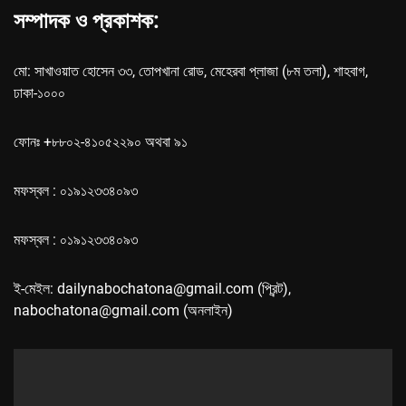
সম্পাদক ও প্রকাশক:
মো: সাখাওয়াত হোসেন ৩৩, তোপখানা রোড, মেহেরবা প্লাজা (৮ম তলা), শাহবাগ,
ঢাকা-১০০০
ফোনঃ +৮৮০২-৪১০৫২২৯০ অথবা ৯১
মফস্বল : ০১৯১২৩৩৪০৯৩
মফস্বল : ০১৯১২৩৩৪০৯৩
ই-মেইল: dailynabochatona@gmail.com (প্রিন্ট),
nabochatona@gmail.com (অনলাইন)