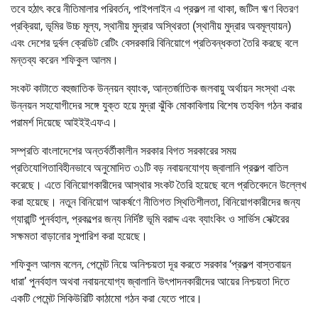
তবে হঠাৎ করে নীতিমালার পরিবর্তন, পাইপলাইন এ প্রকল্প না থাকা, জটিল ঋণ বিতরণ
প্রক্রিয়া, ভূমির উচ্চ মূল্য, স্থানীয় মুদ্রার অস্থিরতা (স্থানীয় মুদ্রার অবমূল্যায়ন)
এবং দেশের দুর্বল ক্রেডিট রেটিং বেসরকারি বিনিয়োগে প্রতিবন্ধকতা তৈরি করছে বলে
মন্তব্য করেন শফিকুল আলম।
সংকট কাটাতে বহুজাতিক উন্নয়ন ব্যাংক, আন্তর্জাতিক জলবায়ু অর্থায়ন সংস্থা এবং
উন্নয়ন সহযোগীদের সঙ্গে যুক্ত হয়ে মুদ্রা ঝুঁকি মোকাবিলায় বিশেষ তহবিল গঠন করার
পরামর্শ দিয়েছে আইইইএফএ।
সম্প্রতি বাংলাদেশের অন্তর্বর্তীকালীন সরকার বিগত সরকারের সময়
প্রতিযোগিতাবিহীনভাবে অনুমোদিত ৩১টি বড় নবায়নযোগ্য জ্বালানি প্রকল্প বাতিল
করেছে। এতে বিনিয়োগকারীদের আস্থার সংকট তৈরি হয়েছে বলে প্রতিবেদনে উল্লেখ
করা হয়েছে। নতুন বিনিয়োগ আকর্ষণে নীতিগত স্থিতিশীলতা, বিনিয়োগকারীদের জন্য
গ্যারান্টি পুনর্বহাল, প্রকল্পের জন্য নির্দিষ্ট ভূমি বরাদ্দ এবং ব্যাংকিং ও সার্ভিস সেক্টরের
সক্ষমতা বাড়ানোর সুপারিশ করা হয়েছে।
শফিকুল আলম বলেন, পেমেন্ট নিয়ে অনিশ্চয়তা দূর করতে সরকার ‘প্রকল্প বাস্তবায়ন
ধারা’ পুনর্বহাল অথবা নবায়নযোগ্য জ্বালানি উৎপাদনকারীদের আয়ের নিশ্চয়তা দিতে
একটি পেমেন্ট সিকিউরিটি কাঠামো গঠন করা যেতে পারে।