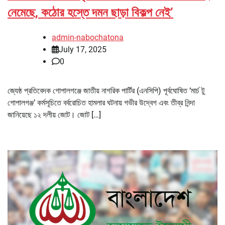
নেমেছে, কঠোর হস্তে দমন ছাড়া বিকল্প নেই’
admin-nabochatona
July 17, 2025
0
জ্যেষ্ঠ প্রতিবেদক গোপালগঞ্জে জাতীয় নাগরিক পার্টির (এনসিপি) পূর্বঘোষিত ‘মার্চ টু
গোপালগঞ্জ’ কর্মসূচিতে বর্বরোচিত হামলার ঘটনায় গভীর উদ্বেগ এবং তীব্র নিন্দা
জানিয়েছে ১২ দলীয় জোট। জোট […]