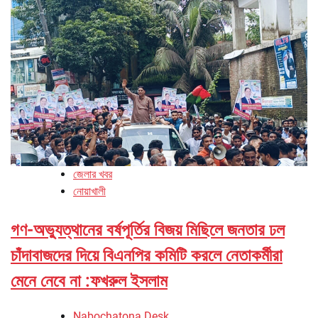
জেলার খবর
নোয়াখালী
গণ-অভ্যুত্থানের বর্ষপূর্তির বিজয় মিছিলে জনতার ঢল
চাঁদাবাজদের দিয়ে বিএনপির কমিটি করলে নেতাকর্মীরা
মেনে নেবে না :ফখরুল ইসলাম
Nabochatona Desk