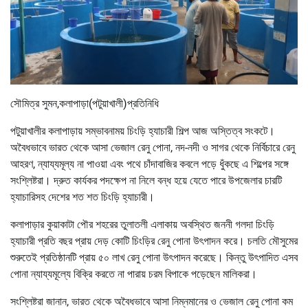
সৌমিত্র সুমন,কলাপাড়া(পটুয়াখালী)প্রতিনিধি
পটুয়াখালীর কলাপাড়ায় সম্ভাবনাময় চিংড়ি হ্যাচারী শিল্প আজ অস্তিত্ব সংকটে।
অবৈধভাবে ভারত থেকে আসা ভেজাল রেনু পোনা, নদ-নদী ও সাগর থেকে নির্বিচারে রেনু
আহরণ, ন্যায্যমূল্য না পাওয়া এবং পথে চাঁদাবাজির কবলে পড়ে ধুঁকছে এ শিল্পের সঙ্গে
সংশ্লিষ্টরা। দ্রুত কার্যকর পদক্ষেপ না নিলে বন্ধ হয়ে যেতে পারে উপজেলার চারটি
হ্যাচারিসহ দেশের শত শত চিংড়ি হ্যাচারী।
কলাপাড়ার কুয়াকাটা পৌর শহরের তুলাতলী এলাকায় অবস্থিত জননী গলদা চিংড়ি
হ্যাচারী প্রতি বছর প্রায় দেড় কোটি চিংড়ির রেনু পোনা উৎপাদন করে। চলতি মৌসুমের
শুরুতেই প্রতিষ্ঠানটি প্রায় ৫০ লাখ রেনু পোনা উৎপাদন করেছে। কিন্তু উৎপাদিত এসব
পোনা ন্যায্যমূল্যে বিক্রি করতে না পারায় চরম বিপাকে পড়েছেন মালিকরা।
সংশ্লিষ্টরা জানান, ভারত থেকে অবৈধভাবে আসা নিম্নমানের ও ভেজাল রেনু পোনা কম