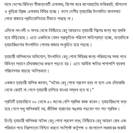
দামে দেশের বিভিন্ন সীমান্তবর্তী এলাকায়, বিশেষ করে বাগেরহাটের ফকিরহাট, বটলতলা
ও কুড়িয়া ব্রিজ এলাকায় বিক্রি হচ্ছে। ফলে দেশীয় হ্যাচারির উৎপাদিত মানসম্মত
পোনা বাজারে প্রতিযোগিতায় টিকতে পারছে না।
এদিকে নদ-নদী ও সাগর থেকে নির্বিচারে রেনু আহরণও হ্যাচারী শিল্পের জন্য বড় হুমকি
হয়ে দাঁড়িয়েছে। এতে একদিকে যেমন প্রাকৃতিক পরিবেশ ক্ষতিগ্রস্ত হচ্ছে, অন্যদিকে
হ্যাচারিগুলোর উৎপাদিত পোনার বাজার সংকুচিত হয়ে পড়ছে।
হ্যাচারী মালিকদের অভিযোগ, উৎপাদিত রেনু পোনা বিক্রির জন্য পরিবহনের সময় পথে
বিভিন্ন স্থানে চাঁদাবাজদের কবলে পড়তে হয়। এতে আর্থিক ক্ষতির পাশাপাশি ব্যবসা
পরিচালনায় বাড়ছে অনিশ্চয়তা।
একজন হ্যাচারী মালিক জানান, “অবৈধ রেনু পোনা প্রবেশ বন্ধ না হলে এবং চাঁদাবাজি
থেকে রেহাই না পেলে হ্যাচারী চালিয়ে যাওয়া সম্ভব হবে না।”
প্রতিটি হ্যাচারিতে ৩০ থেকে ৫০ জনের বেশি শ্রমিক কাজ করেন। হ্যাচারিগুলো বন্ধ
হয়ে গেলে শুধু মালিকরাই নয়, জীবিকা হারানোর শঙ্কায় পড়বেন শত শত শ্রমিক।
চিংড়ি হ্যাচারী মালিকরা অবৈধ রেনু পোনা প্রবেশ বন্ধ, নির্বিচারে রেনু আহরণ রোধ এবং
পরিবহন পথে নিরাপত্তা নিশ্চিত করতে সংশ্লিষ্ট কর্তৃপক্ষ ও বাংলাদেশ সরকারের জরুরি