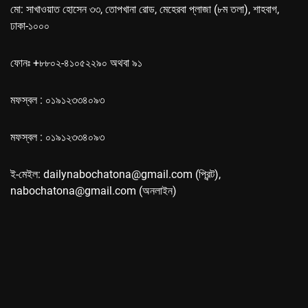
মো: সাখাওয়াত হোসেন ৩৩, তোপখানা রোড, মেহেরবা প্লাজা (৮ম তলা), শাহবাগ,
ঢাকা-১০০০
ফোনঃ +৮৮০২-৪১০৫২২৯০ অথবা ৯১
মফস্বল : ০১৯১২৩৩৪০৯৩
মফস্বল : ০১৯১২৩৩৪০৯৩
ই-মেইল: dailynabochatona@gmail.com (প্রিন্ট),
nabochatona@gmail.com (অনলাইন)