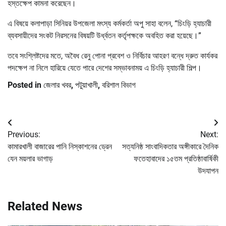
হস্তক্ষেপ কামনা করেছেন।
এ বিষয়ে কলাপাড়া সিনিয়র উপজেলা মৎস্য কর্মকর্তা অপু সাহা বলেন, “চিংড়ি হ্যাচারী
ব্যবসায়ীদের সংকট নিরসনের বিষয়টি উর্ধ্বতন কর্তৃপক্ষকে অবহিত করা হয়েছে।”
তবে সংশ্লিষ্টদের মতে, অবৈধ রেনু পোনা প্রবেশ ও নির্বিচার আহরণ বন্ধে দ্রুত কার্যকর
পদক্ষেপ না নিলে হারিয়ে যেতে পারে দেশের সম্ভাবনাময় এ চিংড়ি হ্যাচারী শিল্প।
Posted in
জেলার খবর
,
পটুয়াখালী
,
বরিশাল বিভাগ
Post
Previous:
Next:
navigation
কামারখালী বাজারের পানি নিস্কাশনের ড্রেন
সত্যনিষ্ঠ সাংবাদিকতার অঙ্গীকারে দৈনিক
যেন ময়লার ভাগাড়
ফতেহাবাদের ১৫তম প্রতিষ্ঠাবার্ষিকী
উদযাপন
Related News