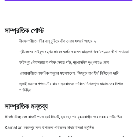
সাম্প্রতিক পোস্ট
নীলফামারীতে নদীর বালু চুরিতে বাঁধা দেয়ায় সংঘর্ষে আহত- ৬
শ্রীমঙ্গলের সাইফুর রহমান জাবেদ অর্জন করলেন আন্তর্জাতিক ‘গোল্ডেন কীস’ সম্মাননা
ফরিদপুর পৌরসভায় নাগরিক সেবায় গতি, প্রশাসনিক শৃঙ্খলায়ও জোর
নোয়াখালীতে লক্ষাধিক মানুষের মহাসমাবেশ, ‘হিজবুত তাওহীদ’ নিষিদ্ধের দাবি
জুলাই সনদ ও গণভোটের রায় বাস্তবায়নের দাবিতে দিনাজপুরে জামায়াতের বিশাল
গণমিছিল
সাম্প্রতিক মন্তব্য
Abdullag
on
বাজেট পাসে ব্যর্থ সিনেট, ছয় বছর পর যুক্তরাষ্ট্রে ফের সরকার শাটডাউন
Kamal
on
ফরিদপুর সদর উপজেলা পরিষদের সাধারণ সভা অনুষ্ঠিত