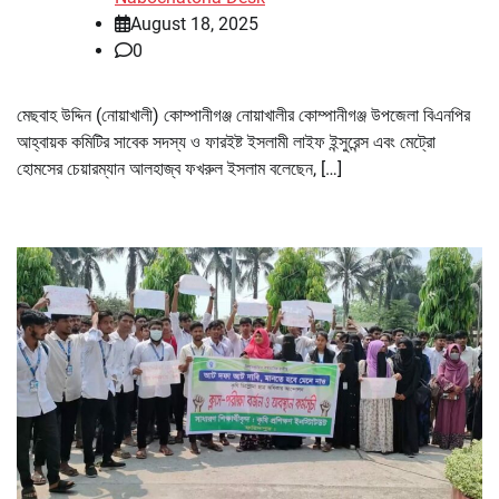
August 18, 2025
0
মেছবাহ উদ্দিন (নোয়াখালী) কোম্পানীগঞ্জ নোয়াখালীর কোম্পানীগঞ্জ উপজেলা বিএনপির
আহ্বায়ক কমিটির সাবেক সদস্য ও ফারইষ্ট ইসলামী লাইফ ইন্সুরেন্স এবং মেট্রো
হোমসের চেয়ারম্যান আলহাজ্ব ফখরুল ইসলাম বলেছেন, […]