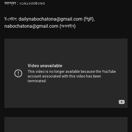
মফস্বল : ০১৯১২৩৩৪০৯৩
ই-মেইল: dailynabochatona@gmail.com (প্রিন্ট),
nabochatona@gmail.com (অনলাইন)