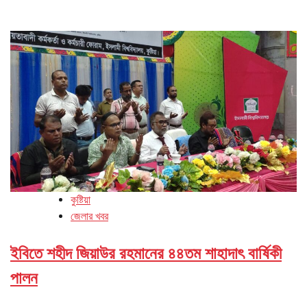
কুষ্টিয়া
জেলার খবর
ইবিতে শহীদ জিয়াউর রহমানের ৪৪তম শাহাদাৎ বার্ষিকী
পালন