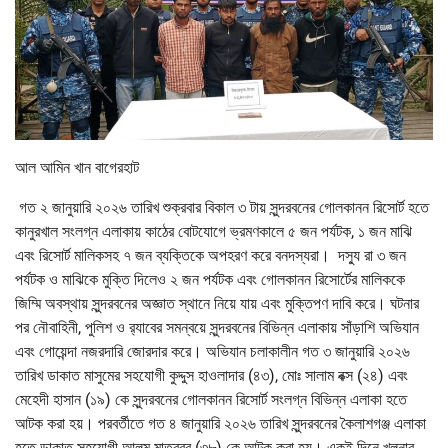
আল আমিন খান বাগেরহাট
গত ২ জানুয়ারি ২০২৬ তারিখ শুক্রবার বিকাল ৩ টায় সুন্দরবনের গোলকানন রিসোর্ট হতে
কানুরখাল সংলগ্ন এলাকায় কাঠের বোটযোগে ভ্রমণকালে ৫ জন পর্যটক, ১ জন মাঝি
এবং রিসোর্ট মালিকসহ ৭ জন ব্যক্তিকে অপহরণ করে বনদস্যরা। দস্যু রা ৩ জন
পর্যটক ও মাঝিকে মুক্তি দিলেও ২ জন পর্যটক এবং গোলকানন রিসোর্টের মালিককে
জিম্মি অবস্থায় সুন্দরবনের অজ্ঞাত স্থানে নিয়ে যায় এবং মুক্তিপণ দাবি করে। ঘটনার
পর নৌবাহিনী, পুলিশ ও র‌্যাবের সমন্বয়ে সুন্দরবনের বিভিন্ন এলাকায় সাঁড়াশি অভিযান
এবং গোয়েন্দা নজরদারি জোরদার করে। অভিযান চলাকালীন গত ৩ জানুয়ারি ২০২৬
তারিখ ডাকাত মাসুমের সহযোগী কুদ্দুস হাওলাদার (৪৩), মোঃ সালাম বক্স (২৪) এবং
মেহেদী হাসান (১৯) কে সুন্দরবনের গোলকানন রিসোর্ট সংলগ্ন বিভিন্ন এলাকা হতে
আটক করা হয়। পরবর্তীতে গত ৪ জানুয়ারি ২০২৬ তারিখ সুন্দরবনের কৈলাশগঞ্জ এলাকা
হতে ডাকাত সহযোগী আলম মাতব্বর (৩৮) কে আটক করা হয়। একই দিনে খুলনার