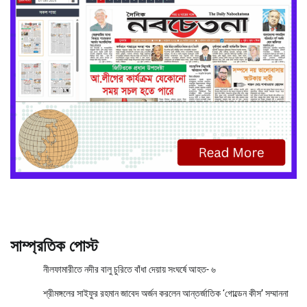
সাম্প্রতিক পোস্ট
নীলফামারীতে নদীর বালু চুরিতে বাঁধা দেয়ায় সংঘর্ষে আহত- ৬
শ্রীমঙ্গলের সাইফুর রহমান জাবেদ অর্জন করলেন আন্তর্জাতিক ‘গোল্ডেন কীস’ সম্মাননা