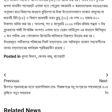
রূপসা থানাধীন পালেরহাট এলাকা হতে গোয়েন্দা নজরদারি ও ঋরহধহপরধষ ভড়ড়ঃঢ়ৎরহঃ
অনুসরণ করে বিকাশের মাধ্যমে মুক্তিপণের টাকা উত্তোলনকালে ডাকাত মাসুমের মা
জয়নবী বিবি (৫৫) ও বিকাশ ব্যবসায়ী অয়ন কুন্ডু (৩০) কে নগদ ৮১ হাজার ৪০০
টাকাসহ আটক করা হয়। অতঃপর, গত ৪ জানুয়ারি ২০২৬ তারিখ রবিবার সন্ধ্যা ৭ টায়
সুন্দরবনের গাজী ফিশারিজ সংলগ্ন এলাকা হতে ড্রোন সার্ভিলেন্স এর মাধ্যমে জিম্মিকৃত
২ জন পর্যটক এবং গোলকানন রিসোর্টের মালিককে নিরাপদে উদ্ধার করা হয়।
উদ্ধারকৃত পর্যটকদের পরিবারের নিকট হস্তান্তর এবং আটককৃত ডাকাত সহযোগীদের
থানায় হস্তান্তরের কার্যক্রম প্রক্রিয়াধীন রয়েছে।
Posted in
খুলনা বিভাগ
,
জেলার খবর
,
বাগেরহাট
Post
Previous:
Next:
navigation
বীনগরে প্রথমবারের মতো ক্যাপসিকাম চাষ-
সিরাজগঞ্জে মধু সংগ্রহের লক্ষ্যমাত্রা ৪০৪
কৃষিতে নতুন সম্ভাবনা
টন
Related News