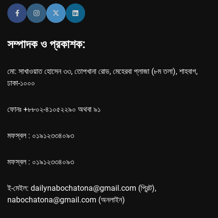
সম্পাদক ও প্রকাশক:
মো: সাখাওয়াত হোসেন ৩৩, তোপখানা রোড, মেহেরবা প্লাজা (৮ম তলা), শাহবাগ,
ঢাকা-১০০০
ফোনঃ +৮৮০২-৪১০৫২২৯০ অথবা ৯১
মফস্বল : ০১৯১২৩৩৪০৯৩
মফস্বল : ০১৯১২৩৩৪০৯৩
ই-মেইল: dailynabochatona@gmail.com (প্রিন্ট),
nabochatona@gmail.com (অনলাইন)