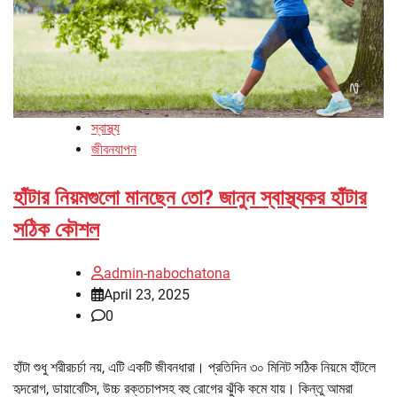
স্বাস্থ্য
জীবনযাপন
হাঁটার নিয়মগুলো মানছেন তো? জানুন স্বাস্থ্যকর হাঁটার
সঠিক কৌশল
admin-nabochatona
April 23, 2025
0
হাঁটা শুধু শরীরচর্চা নয়, এটি একটি জীবনধারা। প্রতিদিন ৩০ মিনিট সঠিক নিয়মে হাঁটলে
হৃদরোগ, ডায়াবেটিস, উচ্চ রক্তচাপসহ বহু রোগের ঝুঁকি কমে যায়। কিন্তু আমরা