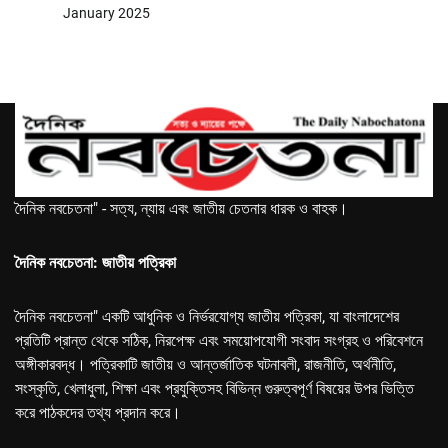
January 2025
দৈনিক নবচেতনা" - সত্য, ন্যায় এবং জাতীয় চেতনার ধারক ও বাহক।
দৈনিক নবচেতনা: জাতীয় পত্রিকা
দৈনিক নবচেতনা" একটি আধুনিক ও নির্ভরযোগ্য জাতীয় পত্রিকা, যা বাংলাদেশের
প্রতিটি প্রান্ত থেকে সঠিক, নিরপেক্ষ এবং সময়োপযোগী সংবাদ সংগ্রহ ও পরিবেশনে
অঙ্গীকারবদ্ধ। পত্রিকাটি জাতীয় ও আন্তর্জাতিক ঘটনাবলী, রাজনীতি, অর্থনীতি,
সংস্কৃতি, খেলাধুলা, শিক্ষা এবং প্রযুক্তিসহ বিভিন্ন গুরুত্বপূর্ণ বিষয়ের উপর ভিত্তি
করে পাঠকদের তথ্য প্রদান করে।