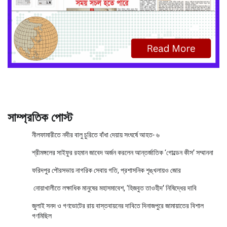
সাম্প্রতিক পোস্ট
নীলফামারীতে নদীর বালু চুরিতে বাঁধা দেয়ায় সংঘর্ষে আহত- ৬
শ্রীমঙ্গলের সাইফুর রহমান জাবেদ অর্জন করলেন আন্তর্জাতিক ‘গোল্ডেন কীস’ সম্মাননা
ফরিদপুর পৌরসভায় নাগরিক সেবায় গতি, প্রশাসনিক শৃঙ্খলায়ও জোর
নোয়াখালীতে লক্ষাধিক মানুষের মহাসমাবেশ, ‘হিজবুত তাওহীদ’ নিষিদ্ধের দাবি
জুলাই সনদ ও গণভোটের রায় বাস্তবায়নের দাবিতে দিনাজপুরে জামায়াতের বিশাল
গণমিছিল