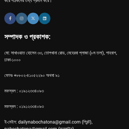
করে পাঠকদের তথ্য প্রদান করে।
সম্পাদক ও প্রকাশক:
মো: সাখাওয়াত হোসেন ৩৩, তোপখানা রোড, মেহেরবা প্লাজা (৮ম তলা), শাহবাগ,
ঢাকা-১০০০
ফোনঃ +৮৮০২-৪১০৫২২৯০ অথবা ৯১
মফস্বল : ০১৯১২৩৩৪০৯৩
মফস্বল : ০১৯১২৩৩৪০৯৩
ই-মেইল: dailynabochatona@gmail.com (প্রিন্ট),
nabochatona@gmail.com (অনলাইন)