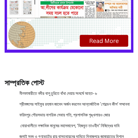
সাম্প্রতিক পোস্ট
নীলফামারীতে নদীর বালু চুরিতে বাঁধা দেয়ায় সংঘর্ষে আহত- ৬
শ্রীমঙ্গলের সাইফুর রহমান জাবেদ অর্জন করলেন আন্তর্জাতিক ‘গোল্ডেন কীস’ সম্মাননা
ফরিদপুর পৌরসভায় নাগরিক সেবায় গতি, প্রশাসনিক শৃঙ্খলায়ও জোর
নোয়াখালীতে লক্ষাধিক মানুষের মহাসমাবেশ, ‘হিজবুত তাওহীদ’ নিষিদ্ধের দাবি
জুলাই সনদ ও গণভোটের রায় বাস্তবায়নের দাবিতে দিনাজপুরে জামায়াতের বিশাল