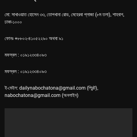
মো: সাখাওয়াত হোসেন ৩৩, তোপখানা রোড, মেহেরবা প্লাজা (৮ম তলা), শাহবাগ,
ঢাকা-১০০০
ফোনঃ +৮৮০২-৪১০৫২২৯০ অথবা ৯১
মফস্বল : ০১৯১২৩৩৪০৯৩
মফস্বল : ০১৯১২৩৩৪০৯৩
ই-মেইল: dailynabochatona@gmail.com (প্রিন্ট),
nabochatona@gmail.com (অনলাইন)