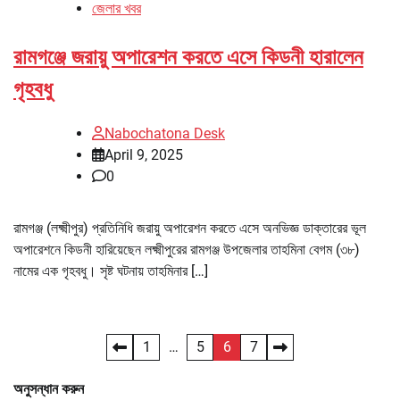
জেলার খবর
রামগঞ্জে জরায়ু অপারেশন করতে এসে কিডনী হারালেন
গৃহবধু
Nabochatona Desk
April 9, 2025
0
রামগঞ্জ (লক্ষ্মীপুর) প্রতিনিধি জরায়ু অপারেশন করতে এসে অনভিজ্ঞ ডাক্তারের ভূল
অপারেশনে কিডনী হারিয়েছেন লক্ষ্মীপুরের রামগঞ্জ উপজেলার তাহমিনা বেগম (৩৮)
নামের এক গৃহবধু। সৃষ্ট ঘটনায় তাহমিনার […]
Posts
1
…
5
6
7
pagination
অনুসন্ধান করুন