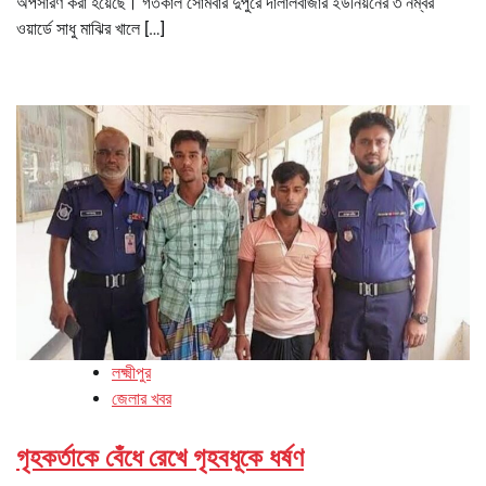
অপসারণ করা হয়েছে। গতকাল সোমবার দুপুরে দালালবাজার ইউনিয়নের ৩ নম্বর
ওয়ার্ডে সাধু মাঝির খালে […]
লক্ষ্মীপুর
জেলার খবর
গৃহকর্তাকে বেঁধে রেখে গৃহবধূকে ধর্ষণ