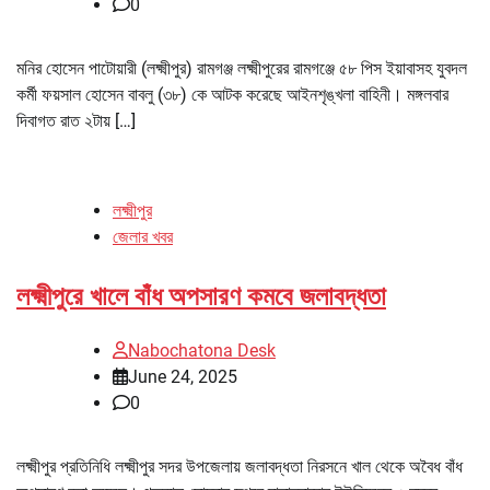
0
মনির হোসেন পাটোয়ারী (লক্ষ্মীপুর) রামগঞ্জ লক্ষ্মীপুরের রামগঞ্জে ৫৮ পিস ইয়াবাসহ যুবদল
কর্মী ফয়সাল হোসেন বাবলু (৩৮) কে আটক করেছে আইনশৃঙ্খলা বাহিনী। মঙ্গলবার
দিবাগত রাত ২টায় […]
লক্ষ্মীপুর
জেলার খবর
লক্ষ্মীপুরে খালে বাঁধ অপসারণ কমবে জলাবদ্ধতা
Nabochatona Desk
June 24, 2025
0
লক্ষ্মীপুর প্রতিনিধি লক্ষ্মীপুর সদর উপজেলায় জলাবদ্ধতা নিরসনে খাল থেকে অবৈধ বাঁধ