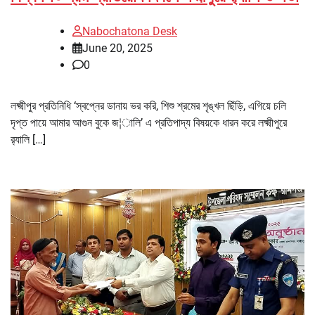
Nabochatona Desk
June 20, 2025
0
লক্ষ্মীপুর প্রতিনিধি ‘স্বপ্নের ডানায় ভর করি, শিশু শ্রমের শৃঙ্খল ছিঁড়ি, এগিয়ে চলি
দৃপ্ত পায়ে আমার আগুন বুকে জ¦ালি’ এ প্রতিপাদ্য বিষয়কে ধারন করে লক্ষ্মীপুরে
র‌্যালি […]