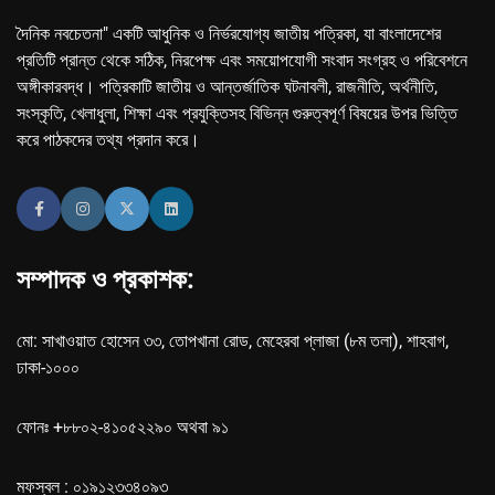
দৈনিক নবচেতনা" একটি আধুনিক ও নির্ভরযোগ্য জাতীয় পত্রিকা, যা বাংলাদেশের
প্রতিটি প্রান্ত থেকে সঠিক, নিরপেক্ষ এবং সময়োপযোগী সংবাদ সংগ্রহ ও পরিবেশনে
অঙ্গীকারবদ্ধ। পত্রিকাটি জাতীয় ও আন্তর্জাতিক ঘটনাবলী, রাজনীতি, অর্থনীতি,
সংস্কৃতি, খেলাধুলা, শিক্ষা এবং প্রযুক্তিসহ বিভিন্ন গুরুত্বপূর্ণ বিষয়ের উপর ভিত্তি
করে পাঠকদের তথ্য প্রদান করে।
সম্পাদক ও প্রকাশক:
মো: সাখাওয়াত হোসেন ৩৩, তোপখানা রোড, মেহেরবা প্লাজা (৮ম তলা), শাহবাগ,
ঢাকা-১০০০
ফোনঃ +৮৮০২-৪১০৫২২৯০ অথবা ৯১
মফস্বল : ০১৯১২৩৩৪০৯৩