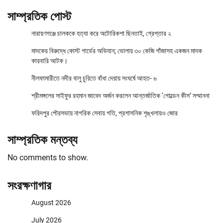
সাম্প্রতিক পোস্ট
নারায়ণগঞ্জে চালককে হত্যা করে অটোরিকশা ছিনতাই, গ্রেপ্তার ২
মাদকের বিরুদ্ধে কোস্ট গার্ডের অভিযান; ভোলায় ৩০ কেজি গাঁজাসহ একজন মাদক
কারবারি আটক।
নীলফামারীতে নদীর বালু চুরিতে বাঁধা দেয়ায় সংঘর্ষে আহত- ৬
শ্রীমঙ্গলের সাইফুর রহমান জাবেদ অর্জন করলেন আন্তর্জাতিক ‘গোল্ডেন কীস’ সম্মাননা
ফরিদপুর পৌরসভায় নাগরিক সেবায় গতি, প্রশাসনিক শৃঙ্খলায়ও জোর
সাম্প্রতিক মন্তব্য
No comments to show.
সংরক্ষণাগার
August 2026
July 2026