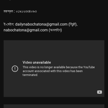
মফস্বল : ০১৯১২৩৩৪০৯৩
ই-মেইল: dailynabochatona@gmail.com (প্রিন্ট),
nabochatona@gmail.com (অনলাইন)