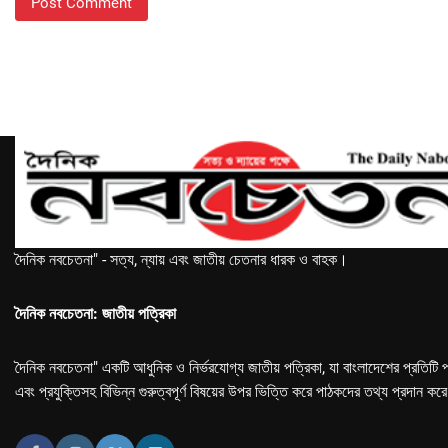
দৈনিক নবচেতনা" - সত্য, ন্যায় এবং জাতীয় চেতনার ধারক ও বাহক।
দৈনিক নবচেতনা: জাতীয় পত্রিকা
দৈনিক নবচেতনা" একটি আধুনিক ও নির্ভরযোগ্য জাতীয় পত্রিকা, যা বাংলাদেশের প্রতিটি প
এবং প্রযুক্তিসহ বিভিন্ন গুরুত্বপূর্ণ বিষয়ের উপর ভিত্তি করে পাঠকদের তথ্য প্রদান কর