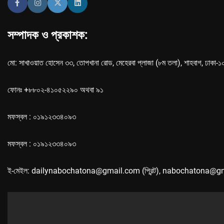
সম্পাদক ও প্রকাশক:
মো: সাখাওয়াত হোসেন ৩৩, তোপখানা রোড, মেহেরবা প্লাজা (৮ম তলা), শাহবাগ, ঢাকা-
ফোনঃ +৮৮০২-৪১০৫২২৯০ অথবা ৯১
মফস্বল : ০১৯১২৩৩৪০৯৩
মফস্বল : ০১৯১২৩৩৪০৯৩
ই-মেইল: dailynabochatona@gmail.com (প্রিন্ট), nabochatona@g