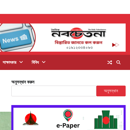
সাক্ষাৎকার
বিবিধ
অনুসন্ধান করুন
অনুসন্ধান