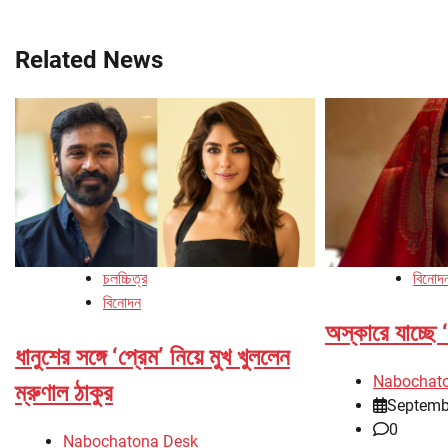
navigation
Related News
চলচ্চিত্র
বিনোদ
বিনোদন
অস্কারে যাচ্ছে ‘
ধানুশের সঙ্গে ‘প্রেম’ নিয়ে মুখ খুললেন
Nabochat
ম্রুণাল ঠাকুর
Septemb
0
Nabochatona Desk