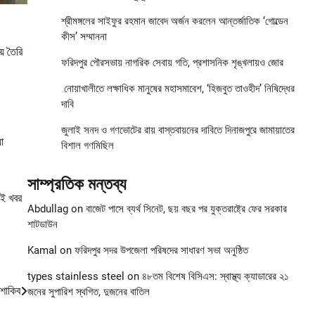
শ্রীমঙ্গলের সাইফুর রহমান জাবেদ অর্জন করলেন আন্তর্জাতিক ‘গোল্ডেন
কীস’ সম্মাননা
় তৈরি
ফরিদপুর পৌরসভায় নাগরিক সেবায় গতি, প্রশাসনিক শৃঙ্খলায়ও জোর
নোয়াখালীতে লক্ষাধিক মানুষের মহাসমাবেশ, ‘হিজবুত তাওহীদ’ নিষিদ্ধের
দাবি
জুলাই সনদ ও গণভোটের রায় বাস্তবায়নের দাবিতে দিনাজপুরে জামায়াতের
া
বিশাল গণমিছিল
সাম্প্রতিক মন্তব্য
েই খবর
Abdullag
on
বাজেট পাসে ব্যর্থ সিনেট, ছয় বছর পর যুক্তরাষ্ট্রে ফের সরকার
শাটডাউন
Kamal
on
ফরিদপুর সদর উপজেলা পরিষদের সাধারণ সভা অনুষ্ঠিত
types stainless steel
on
৪৮তম বিশেষ বিসিএস: স্বাস্থ্য ক্যাডারের ২১
 শাকিব
জনের সুপারিশ স্থগিত, দুজনের বাতিল