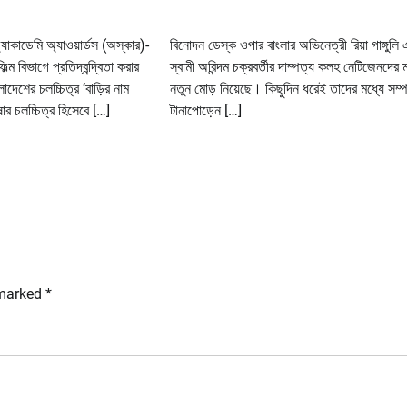
াকাডেমি অ্যাওয়ার্ডস (অস্কার)-
বিনোদন ডেস্ক ওপার বাংলার অভিনেত্রী রিয়া গাঙ্গুলি
্ম বিভাগে প্রতিদ্বন্দ্বিতা করার
স্বামী অরিন্দম চক্রবর্তীর দাম্পত্য কলহ নেটিজেনদের 
লাদেশের চলচ্চিত্র ‘বাড়ির নাম
নতুন মোড় নিয়েছে। কিছুদিন ধরেই তাদের মধ্যে সম্পর
ার চলচ্চিত্র হিসেবে […]
টানাপোড়েন […]
 marked
*