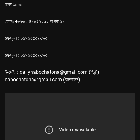
ঢাকা-১০০০
ফোনঃ +৮৮০২-৪১০৫২২৯০ অথবা ৯১
মফস্বল : ০১৯১২৩৩৪০৯৩
মফস্বল : ০১৯১২৩৩৪০৯৩
ই-মেইল: dailynabochatona@gmail.com (প্রিন্ট),
nabochatona@gmail.com (অনলাইন)