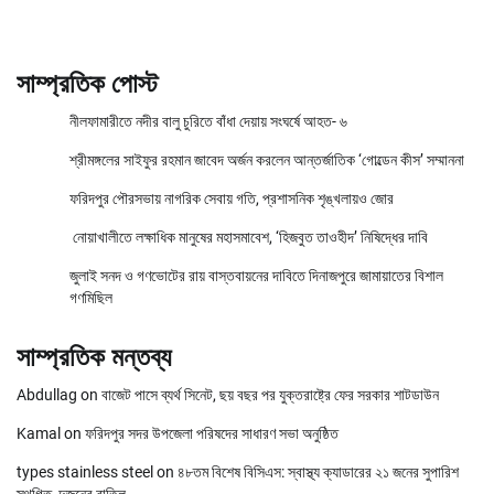
সাম্প্রতিক পোস্ট
নীলফামারীতে নদীর বালু চুরিতে বাঁধা দেয়ায় সংঘর্ষে আহত- ৬
শ্রীমঙ্গলের সাইফুর রহমান জাবেদ অর্জন করলেন আন্তর্জাতিক ‘গোল্ডেন কীস’ সম্মাননা
ফরিদপুর পৌরসভায় নাগরিক সেবায় গতি, প্রশাসনিক শৃঙ্খলায়ও জোর
নোয়াখালীতে লক্ষাধিক মানুষের মহাসমাবেশ, ‘হিজবুত তাওহীদ’ নিষিদ্ধের দাবি
জুলাই সনদ ও গণভোটের রায় বাস্তবায়নের দাবিতে দিনাজপুরে জামায়াতের বিশাল
গণমিছিল
সাম্প্রতিক মন্তব্য
Abdullag
on
বাজেট পাসে ব্যর্থ সিনেট, ছয় বছর পর যুক্তরাষ্ট্রে ফের সরকার শাটডাউন
Kamal
on
ফরিদপুর সদর উপজেলা পরিষদের সাধারণ সভা অনুষ্ঠিত
types stainless steel
on
৪৮তম বিশেষ বিসিএস: স্বাস্থ্য ক্যাডারের ২১ জনের সুপারিশ
স্থগিত, দুজনের বাতিল