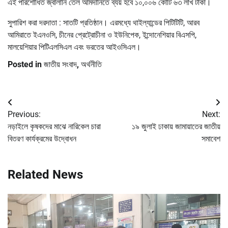
এই পরিশোধিত জ্বালানি তেল আমদানিতে ব্যয় হবে ১০,০০৬ কোটি ৬৩ লাখ টাকা।
সুপারিশ করা দরদাতা : সাতটি প্রতিষ্ঠান। এরমধ্যে থাইল্যান্ডের পিটিটিটি, আরব
আমিরাতে ইএনওসি, চীনের প্রেট্রোচীনা ও ইউনিপেক, ইন্দোনেশিয়ার বিএসপি,
মালয়েশিয়ার পিটিএলসিএল এবং ভরতের আইওসিএল।
Posted in
জাতীয় সংবাদ
,
অর্থনীতি
Post
Previous:
Next:
navigation
নড়াইলে কৃষকদের মাঝে নারিকেল চারা
১৯ জুলাই ঢাকায় জামায়াতের জাতীয়
বিতরণ কার্যক্রমের উদ্বোধন
সমাবেশ
Related News