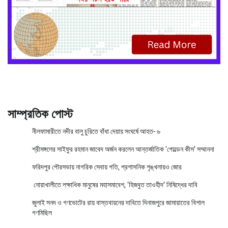
সাম্প্রতিক পোস্ট
নীলফামারীতে নদীর বালু চুরিতে বাঁধা দেয়ায় সংঘর্ষে আহত- ৬
শ্রীমঙ্গলের সাইফুর রহমান জাবেদ অর্জন করলেন আন্তর্জাতিক ‘গোল্ডেন কীস’ সম্মাননা
ফরিদপুর পৌরসভায় নাগরিক সেবায় গতি, প্রশাসনিক শৃঙ্খলায়ও জোর
নোয়াখালীতে লক্ষাধিক মানুষের মহাসমাবেশ, ‘হিজবুত তাওহীদ’ নিষিদ্ধের দাবি
জুলাই সনদ ও গণভোটের রায় বাস্তবায়নের দাবিতে দিনাজপুরে জামায়াতের বিশাল
গণমিছিল