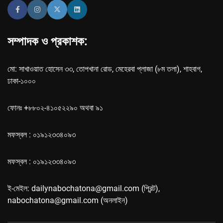
সম্পাদক ও প্রকাশক:
মো: সাখাওয়াত হোসেন ৩৩, তোপখানা রোড, মেহেরবা প্লাজা (৮ম তলা), শাহবাগ,
ঢাকা-১০০০
ফোনঃ +৮৮০২-৪১০৫২২৯০ অথবা ৯১
মফস্বল : ০১৯১২৩৩৪০৯৩
মফস্বল : ০১৯১২৩৩৪০৯৩
ই-মেইল: dailynabochatona@gmail.com (প্রিন্ট),
nabochatona@gmail.com (অনলাইন)