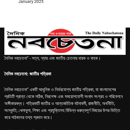
January 2025
দৈনিক নবচেতনা" - সত্য, ন্যায় এবং জাতীয় চেতনার ধারক ও বাহক।
দৈনিক নবচেতনা: জাতীয় পত্রিকা
দৈনিক নবচেতনা" একটি আধুনিক ও নির্ভরযোগ্য জাতীয় পত্রিকা, যা বাংলাদেশের
প্রতিটি প্রান্ত থেকে সঠিক, নিরপেক্ষ এবং সময়োপযোগী সংবাদ সংগ্রহ ও পরিবেশনে
অঙ্গীকারবদ্ধ। পত্রিকাটি জাতীয় ও আন্তর্জাতিক ঘটনাবলী, রাজনীতি, অর্থনীতি,
সংস্কৃতি, খেলাধুলা, শিক্ষা এবং প্রযুক্তিসহ বিভিন্ন গুরুত্বপূর্ণ বিষয়ের উপর ভিত্তি
করে পাঠকদের তথ্য প্রদান করে।