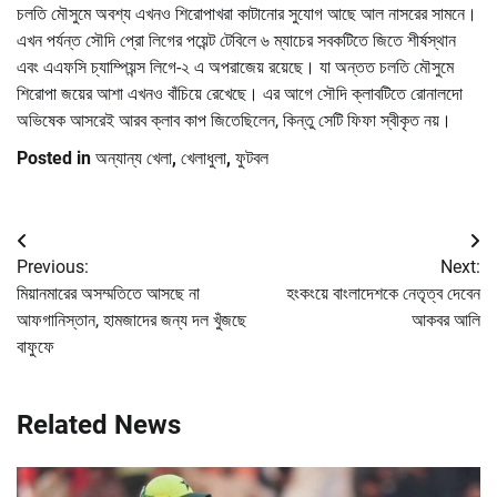
চলতি মৌসুমে অবশ্য এখনও শিরোপাখরা কাটানোর সুযোগ আছে আল নাসরের সামনে।
এখন পর্যন্ত সৌদি প্রো লিগের পয়েন্ট টেবিলে ৬ ম্যাচের সবকটিতে জিতে শীর্ষস্থান
এবং এএফসি চ্যাম্পিয়ন্স লিগে-২ এ অপরাজেয় রয়েছে। যা অন্তত চলতি মৌসুমে
শিরোপা জয়ের আশা এখনও বাঁচিয়ে রেখেছে। এর আগে সৌদি ক্লাবটিতে রোনালদো
অভিষেক আসরেই আরব ক্লাব কাপ জিতেছিলেন, কিন্তু সেটি ফিফা স্বীকৃত নয়।
Posted in
অন্যান্য খেলা
,
খেলাধুলা
,
ফুটবল
Post
Previous:
Next:
navigation
মিয়ানমারের অসম্মতিতে আসছে না
হংকংয়ে বাংলাদেশকে নেতৃত্ব দেবেন
আফগানিস্তান, হামজাদের জন্য দল খুঁজছে
আকবর আলি
বাফুফে
Related News