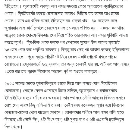
ইত্তিহাদ। প্রথমার্ধেই অবশ্য আল নাসর সমতায় ফেরে অ্যাঞ্জেলো গ্যাব্রিয়েলের
গোলে। দ্বিতীয়ার্ধের শুরুতে রোনালদোরা আবারও পিছিয়ে যায় হুসেম আওয়ারের
গোলে। তবে এর খানিক বাদেই ইত্তিহাদ বড় ধাক্কা খায়। ৪৯ আহমেদ আল-
জুলায়দান লাল কার্ড দেখলে বেনজেমার দল ১০ জনে পরিণত হয়। একজন কম থাকা
সত্ত্বেও রোনালদো-ফেলিক্স-মানেদের নিয়ে গঠিত তারকাবহুল আল নাসর সুবিধাটা আদায়
করতে ব্যর্থ। ফ্রি-কিক থেকে দলকে পথ দেখানোর সুযোগ ছিল আগের ম্যাচেই
৯৫০তম গোল করা পর্তুগিজ তারকার। কিন্তু তার সেই শট আঘাত করেছে ইত্তিহাদের
মানব দেয়ালে। পুরো ম্যাচে পাঁচটি শট নিয়ে কেবল একটি পোস্টে রাখতে পারেন
রোনালদো। স্কোরকার্ডে ২-১ ব্যবধান তার জন্য কেবলই হার নয়, এটি বরং আল নাসরে
১৩তম বার তার প্রথম শিরোপার আক্ষেপ পূর্ণ না হওয়ার নামান্তর।
২০২৩ সালের শুরুতে ফুটবলবিশ্বকে চমকে দিয়ে আল নাসরে যোগ দিয়েছিলেন
রোনালদো। পেছনে ফেলে এসেছেন রিয়াল মাদ্রিদ, জুভেন্তাস ও ম্যানচেস্টার
ইউনাইটেডের হয়ে বর্ণাঢ্য সব অধ্যায়। তার পথ ধরে সৌদি আরবের বিভিন্ন ক্লাবে
যোগ দেন আরও কিছু নামি-দামি তারকা। নেইমারসহ কয়েকজন ম্লান হয়ে ফিরলেও,
বেনজেমা-মানেরা খেলে যাচ্ছেন সেখানে। রোনালদোর অধীনে আল নাসর খালি হাতে
ফিরেছে ৩টি সৌদি লিগ, ৪টি কিংস কাপ, ৪টি সুপার কাপ ও ২টি এএফসি চ্যাম্পিয়ন্স
লিগ থেকে।