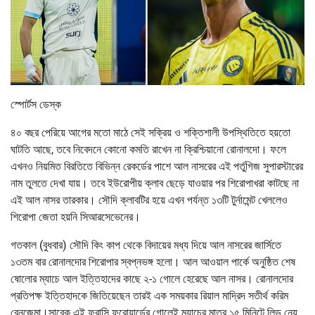
স্পোর্টস ডেস্ক
৪০ বছর পেরিয়ে আগের মতো মাঠে সেই সক্রিয় ও শক্তিশালী উপস্থিতিতে হয়তো
ঘাটতি আছে, তবে নিবেদনে কোনো কমতি রাখেন না ক্রিশ্চিয়ানো রোনালদো। ফলে
এখনও নিয়মিত বিরতিতে বিভিন্ন রেকর্ডের পাশে আল নাসরের এই পর্তুগিজ সুপারস্টারের
নাম তুলতে দেখা যায়। তবে ইউরোপীয় ক্লাব ছেড়ে যাওয়ার পর শিরোপাখরা কাটছে না
এই আল নাসর তারকার। সৌদি ক্লাবটির হয়ে এখন পর্যন্ত ১৩টি টুর্নামেন্ট খেললেও
শিরোপা জেতা হয়নি সিআরসেভেনের।
গতকাল (বুধবার) সৌদি কিং কাপ থেকে বিদায়ের মধ্য দিয়ে আল নাসরের জার্সিতে
১৩তম বার রোনালদোর শিরোপার স্বপ্নভঙ্গ হলো। আল আওয়াল পার্কে অনুষ্ঠিত শেষ
ষোলোর ম্যাচে আল ইত্তিহাদের কাছে ২-১ গোলে হেরেছে আল নাসর। রোনালদোর
প্রতিপক্ষ ইত্তিহাদকে জিতিয়েছেন তারই এক সময়কার রিয়াল মাদ্রিদ সতীর্থ করিম
বেনজেমা।সাবেক এই ফরাসি ফরোয়ার্ডের গোলেই ম্যাচের মাত্র ১৫ মিনিটে লিড নেয়