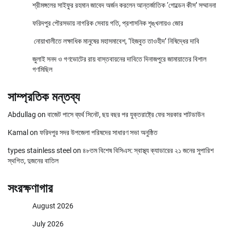
শ্রীমঙ্গলের সাইফুর রহমান জাবেদ অর্জন করলেন আন্তর্জাতিক ‘গোল্ডেন কীস’ সম্মাননা
ফরিদপুর পৌরসভায় নাগরিক সেবায় গতি, প্রশাসনিক শৃঙ্খলায়ও জোর
নোয়াখালীতে লক্ষাধিক মানুষের মহাসমাবেশ, ‘হিজবুত তাওহীদ’ নিষিদ্ধের দাবি
জুলাই সনদ ও গণভোটের রায় বাস্তবায়নের দাবিতে দিনাজপুরে জামায়াতের বিশাল
গণমিছিল
সাম্প্রতিক মন্তব্য
Abdullag
on
বাজেট পাসে ব্যর্থ সিনেট, ছয় বছর পর যুক্তরাষ্ট্রে ফের সরকার শাটডাউন
Kamal
on
ফরিদপুর সদর উপজেলা পরিষদের সাধারণ সভা অনুষ্ঠিত
types stainless steel
on
৪৮তম বিশেষ বিসিএস: স্বাস্থ্য ক্যাডারের ২১ জনের সুপারিশ
স্থগিত, দুজনের বাতিল
সংরক্ষণাগার
August 2026
July 2026