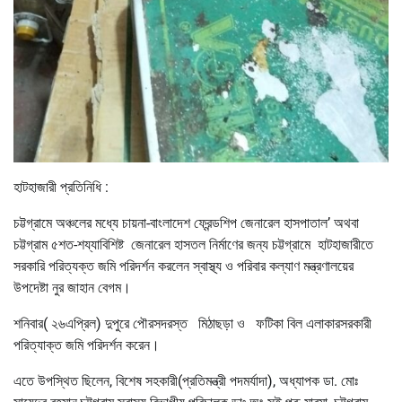
হাটহাজারী প্রতিনিধি :
চট্টগ্রামে অঞ্চলের মধ্যে চায়না-বাংলাদেশ ফ্রেন্ডশিপ জেনারেল হাসপাতাল’ অথবা
চট্টগ্রাম ৫শত-শয্যাবিশিষ্ট জেনারেল হাসতল নির্মাণের জন্য চট্টগ্রামে হাটহাজারীতে
সরকারি পরিত্যক্ত জমি পরিদর্শন করলেন স্বাস্থ্য ও পরিবার কল্যাণ মন্ত্রণালয়ের
উপদেষ্টা নুর জাহান বেগম।
শনিবার( ২৬এপ্রিল) দুপুরে পৌরসদরস্ত মিঠাছড়া ও ফটিকা বিল এলাকারসরকারী
পরিত্যাক্ত জমি পরিদর্শন করেন।
এতে উপস্থিত ছিলেন, বিশেষ সহকারী(প্রতিমন্ত্রী পদমর্যাদা), অধ্যাপক ডা. মোঃ