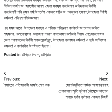
সায়েদুর রহমান,চট্টগ্রাম স্বাস্থ্য বিভাগীয় পরিচালক ডাঃ অং সুই প্রূ মারমা, চট্টগ্রাম
সিভিল সার্জন ডা. জাহাঙ্গীর আলম, জেলা স্বাস্থ্য প্রকৌশল অধিদপ্তর নির্বাহী
প্রকৌশলী মনি কুমার শর্মা,উপদেষ্টা একান্ত সচিব ড. মনজুরুল ইসলাম,উপজেলা নির্বাহী
কর্মকর্তা এবিএম মশিউজ্জামান।
এই সময় আরো উপজেলা স্বাস্থ্য ও পরিবার পরিকল্পনা কর্মকর্তা ডা:তাপস কান্তি
মজুমদার, কমপ্লেক্সের উপজেলা প্রকল্প বাস্তবায়ন কর্মকর্তা নিয়াজ মো:মোরশেদসহ
জেলা প্রশাসকের নির্বাহী ম্যাজস্ট্র্যেটবৃন্দ, উপজেলা প্রশাসন কর্মকর্তা ও ভুমি অফিসের
কমকর্তা ও কর্মচারীরা উপস্থিত ছিলেন।
Posted in
চট্টগ্রাম বিভাগ
,
চট্টগ্রাম
Post
Previous:
Next:
navigation
টাঙ্গাইলে ঐতিহ্যবাহী জামাই মেলা শুরু
সোনাইমুড়িতে মাস্টার আহসানুল্লাহ
চেয়ারম্যান স্মৃতি ফুটবল টুর্নামেন্টে ফাইনাল
ম্যাচে দুর্বার পূর্বপাড়া একাদশ বিজয়ী