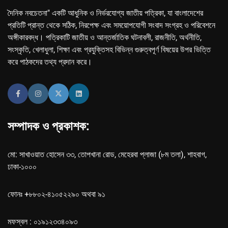
দৈনিক নবচেতনা" একটি আধুনিক ও নির্ভরযোগ্য জাতীয় পত্রিকা, যা বাংলাদেশের
প্রতিটি প্রান্ত থেকে সঠিক, নিরপেক্ষ এবং সময়োপযোগী সংবাদ সংগ্রহ ও পরিবেশনে
অঙ্গীকারবদ্ধ। পত্রিকাটি জাতীয় ও আন্তর্জাতিক ঘটনাবলী, রাজনীতি, অর্থনীতি,
সংস্কৃতি, খেলাধুলা, শিক্ষা এবং প্রযুক্তিসহ বিভিন্ন গুরুত্বপূর্ণ বিষয়ের উপর ভিত্তি
করে পাঠকদের তথ্য প্রদান করে।
সম্পাদক ও প্রকাশক:
মো: সাখাওয়াত হোসেন ৩৩, তোপখানা রোড, মেহেরবা প্লাজা (৮ম তলা), শাহবাগ,
ঢাকা-১০০০
ফোনঃ +৮৮০২-৪১০৫২২৯০ অথবা ৯১
মফস্বল : ০১৯১২৩৩৪০৯৩