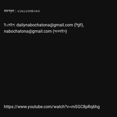
মফস্বল : ০১৯১২৩৩৪০৯৩
ই-মেইল: dailynabochatona@gmail.com (প্রিন্ট),
nabochatona@gmail.com (অনলাইন)
https://www.youtube.com/watch?v=mSGC8pRq6hg