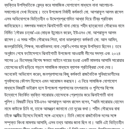
ব্যক্তির উপস্থিতিকে কেন্দ্র করে সামাজিক যোগাযোগ মাধ্যমে নানা আলোচনা-
সমালোচনা দেখা দিয়েছে। তবে উপজেলা নির্বাহী কর্মকর্তা মো. আশরাফুল আলম রাসেল
এসব অভিযোগকে ভিত্তিহীন ও উদ্দেশ্যপ্রণোদিত আখ্যা দিয়ে তীব্র প্রতিবাদ
জানিয়েছেন। মঙ্গলবার সকালে ঝিনাইগাতী থানা মোড়ে শহীদ ছাত্রনেতা সৌরভের নামে
নির্মিত ‘সৌরভ চত্বর’-এর মোড়ক উন্মোচন করেন, ইউএনও মো. আশরাফুল আলম
রাসেল। এ সময় শহীদ সৌরভের পিতা, থানা ভারপ্রাপ্ত কর্মকর্তা মো. আল আমিন,
জনপ্রতিনিধি, শিক্ষক, সাংবাদিকসহ নানা শ্রেণি-পেশার মানুষ উপস্থিত ছিলেন। তবে
অনুষ্ঠান শেষে ফটোসেশনে ঝিনাইগাতী উপজেলা আওয়ামী লীগের সদস্য এবং ২০২৪
সালের ১৫ ডিসেম্বর বিশেষ ক্ষমতা আইনে দায়ের হওয়া একটি মামলার আসামি সারোয়ার
হোসেনের ছবি ছড়িয়ে পড়লে সামাজিক মাধ্যমে ব্যাপক প্রতিক্রিয়া দেখা দেয়।
অনেকেই অভিযোগ করেন, জনপ্রশাসনের কিছু কর্মকর্তা রাজনৈতিক সুবিধাভোগীদের
পুনর্বাসনের কৌশল হিসেবে এমন আয়োজন করছেন। এ নিয়ে সামাজিক যোগাযোগ
মাধ্যমে বিষয়টি ভাইরাল হলে উপজেলা প্রশাসনের তৎপরতায় ও পুলিশের বিশেষ
উদ্যোগে বিতর্কিত ব্যক্তি সারোয়ার হোসেনকে গ্রেপ্তার করে ঝিনাইগাতী থানা
পুলিশ। বিষয়টি নিয়ে ইউএনও আশরাফুল আলম রাসেল বলেন, “আমি সারোয়ার হোসেন
নামে কাউকে চিনি না, তাকে আমন্ত্রণ জানানো তো দূরের কথা। শহীদ সৌরভের বাবা
তাঁকে আত্মীয় হিসেবে নিজেই সঙ্গে এনেছেন। তিনি কোনো রাজনৈতিক দলের সঙ্গে
সম্পৃক্ত কিংবা মামলার আসামি, এসব তথ্য আমার জানা ছিল না। আমি এই ভিত্তিহীন