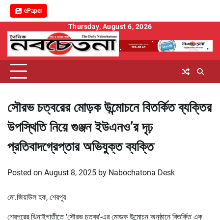
ePaper
Skip
Thursday, August 6, 2026
to
content
সৌরভ চত্বরের মোড়ক উন্মোচনে বিতর্কিত ব্যক্তির
উপস্থিতি নিয়ে গুঞ্জন ইউএনও’র দৃঢ়
প্রতিবাদগ্রেপ্তার অভিযুক্ত ব্যক্তি
Posted on
August 8, 2025
by
Nabochatona Desk
মো.জিয়াউল হক, শেরপুর
শেরপুরের ঝিনাইগাতীতে ‘সৌরভ চত্বর’-এর মোড়ক উন্মোচন অনুষ্ঠানে বিতর্কিত এক