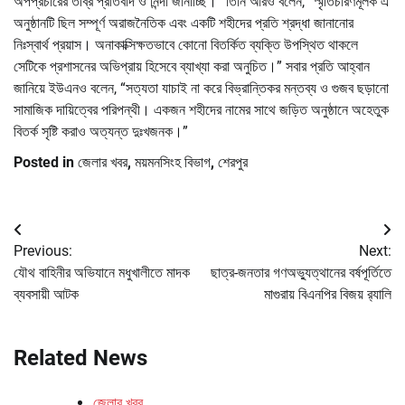
অপপ্রচারের তীব্র প্রতিবাদ ও নিন্দা জানাচ্ছি।” তিনি আরও বলেন, “স্মৃতিচারণমূলক এ
অনুষ্ঠানটি ছিল সম্পূর্ণ অরাজনৈতিক এবং একটি শহীদের প্রতি শ্রদ্ধা জানানোর
নিঃস্বার্থ প্রয়াস। অনাকাক্সিক্ষতভাবে কোনো বিতর্কিত ব্যক্তি উপস্থিত থাকলে
সেটিকে প্রশাসনের অভিপ্রায় হিসেবে ব্যাখ্যা করা অনুচিত।” সবার প্রতি আহ্বান
জানিয়ে ইউএনও বলেন, “সত্যতা যাচাই না করে বিভ্রান্তিকর মন্তব্য ও গুজব ছড়ানো
সামাজিক দায়িত্বের পরিপন্থী। একজন শহীদের নামের সাথে জড়িত অনুষ্ঠানে অহেতুক
বিতর্ক সৃষ্টি করাও অত্যন্ত দুঃখজনক।”
Posted in
জেলার খবর
,
ময়মনসিংহ বিভাগ
,
শেরপুর
Post
Previous:
Next:
navigation
যৌথ বাহিনীর অভিযানে মধুখালীতে মাদক
ছাত্র-জনতার গণঅভ্যুত্থানের বর্ষপূর্তিতে
ব্যবসায়ী আটক
মাগুরায় বিএনপির বিজয় র‌্যালি
Related News
জেলার খবর