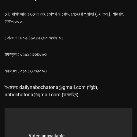
মো: সাখাওয়াত হোসেন ৩৩, তোপখানা রোড, মেহেরবা প্লাজা (৮ম তলা), শাহবাগ,
ঢাকা-১০০০
ফোনঃ +৮৮০২-৪১০৫২২৯০ অথবা ৯১
মফস্বল : ০১৯১২৩৩৪০৯৩
মফস্বল : ০১৯১২৩৩৪০৯৩
ই-মেইল: dailynabochatona@gmail.com (প্রিন্ট),
nabochatona@gmail.com (অনলাইন)