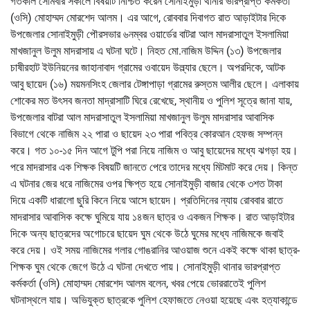
গতকাল সোমবার সকালে বিষয়টি নিশ্চিত করেন সোনাইমুড়ী থানার ভারপ্রাপ্ত কর্মকর্তা
(ওসি) মোহাম্মদ মোরশেদ আলম। এর আগে, রোববার দিবাগত রাত আড়াইটার দিকে
উপজেলার সোনাইমুড়ী পৌরসভার ৬নম্বর ওয়ার্ডের বাটরা আল মাদরাসাতুল ইসলামিয়া
মাখজানুল উলুম মাদরাসায় এ ঘটনা ঘটে। নিহত মো.নাজিম উদ্দিন (১৩) উপজেলার
চাষীরহাট ইউনিয়নের জাহানাবাদ গ্রামের ওবায়েদ উল্ল্যার ছেলে। অপরদিকে, আটক
আবু ছায়েদ (১৬) ময়মনসিংহ জেলার টেঙ্গাপাড়া গ্রামের রুস্তম আলীর ছেলে। এলাকায়
শোকের মত উৎসব জনতা মাদ্রাসাটি ঘিরে রেখেছে, স্থানীয় ও পুলিশ সূত্রে জানা যায়,
উপজেলার বাটরা আল মাদরাসাতুল ইসলামিয়া মাখজানুল উলুম মাদরাসার আবাসিক
বিভাগে থেকে নাজিম ২২ পারা ও ছায়েদ ২৩ পারা পবিত্র কোরআন হেফজ সম্পন্ন
করে। গত ১০-১৫ দিন আগে টুপি পরা নিয়ে নাজিম ও আবু ছায়েদের মধ্যে ঝগড়া হয়।
পরে মাদরাসার এক শিক্ষক বিষয়টি জানতে পেরে তাদের মধ্যে মিটমাট করে দেয়। কিন্ত
এ ঘটনার জের ধরে নাজিমের ওপর ক্ষিপ্ত হয়ে সোনাইমুড়ী বাজার থেকে ৩শত টাকা
দিয়ে একটি ধারালো ছুরি কিনে নিয়ে আসে ছায়েদ। প্রতিদিনের ন্যায় রোববার রাতে
মাদরাসার আবাসিক কক্ষে ঘুমিয়ে যায় ১৪জন ছাত্র ও একজন শিক্ষক। রাত আড়াইটার
দিকে অন্য ছাত্রদের অগোচরে ছায়েদ ঘুম থেকে উঠে ঘুমের মধ্যে নাজিমকে জবাই
করে দেয়। ওই সময় নাজিমের গলার গোঙরানির আওয়াজ শুনে একই কক্ষে থাকা ছাত্র-
শিক্ষক ঘুম থেকে জেগে উঠে এ ঘটনা দেখতে পায়। সোনাইমুড়ী থানার ভারপ্রাপ্ত
কর্মকর্তা (ওসি) মোহাম্মদ মোরশেদ আলম বলেন, খবর পেয়ে ভোররাতেই পুলিশ
ঘটনাস্থলে যায়। অভিযুক্ত ছাত্রকে পুলিশ হেফাজতে নেওয়া হয়েছে এবং হত্যাকান্ডে