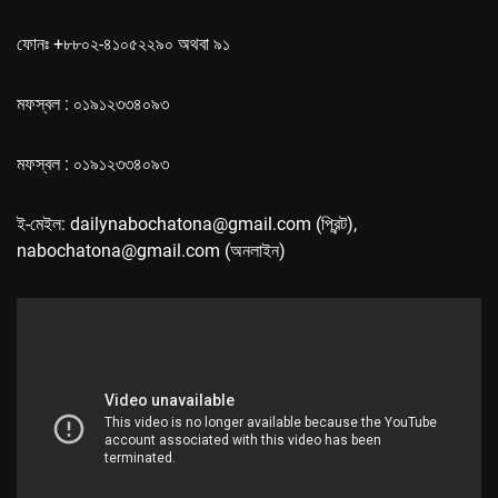
ফোনঃ +৮৮০২-৪১০৫২২৯০ অথবা ৯১
মফস্বল : ০১৯১২৩৩৪০৯৩
মফস্বল : ০১৯১২৩৩৪০৯৩
ই-মেইল: dailynabochatona@gmail.com (প্রিন্ট),
nabochatona@gmail.com (অনলাইন)