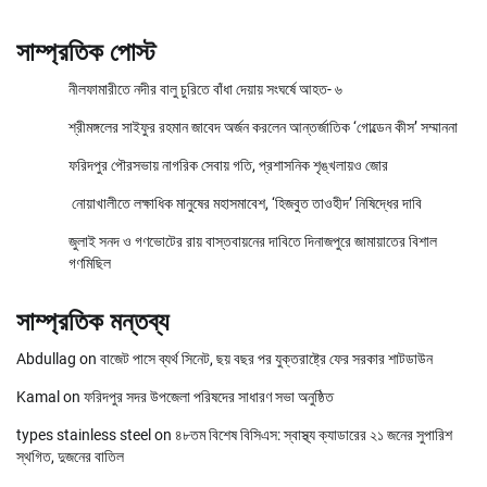
সাম্প্রতিক পোস্ট
নীলফামারীতে নদীর বালু চুরিতে বাঁধা দেয়ায় সংঘর্ষে আহত- ৬
শ্রীমঙ্গলের সাইফুর রহমান জাবেদ অর্জন করলেন আন্তর্জাতিক ‘গোল্ডেন কীস’ সম্মাননা
ফরিদপুর পৌরসভায় নাগরিক সেবায় গতি, প্রশাসনিক শৃঙ্খলায়ও জোর
নোয়াখালীতে লক্ষাধিক মানুষের মহাসমাবেশ, ‘হিজবুত তাওহীদ’ নিষিদ্ধের দাবি
জুলাই সনদ ও গণভোটের রায় বাস্তবায়নের দাবিতে দিনাজপুরে জামায়াতের বিশাল
গণমিছিল
সাম্প্রতিক মন্তব্য
Abdullag
on
বাজেট পাসে ব্যর্থ সিনেট, ছয় বছর পর যুক্তরাষ্ট্রে ফের সরকার শাটডাউন
Kamal
on
ফরিদপুর সদর উপজেলা পরিষদের সাধারণ সভা অনুষ্ঠিত
types stainless steel
on
৪৮তম বিশেষ বিসিএস: স্বাস্থ্য ক্যাডারের ২১ জনের সুপারিশ
স্থগিত, দুজনের বাতিল