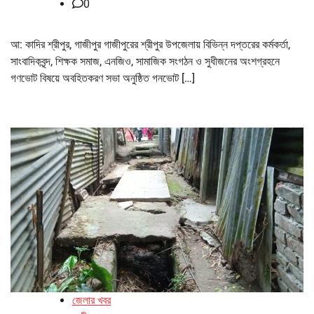
0
আ: কাদির শ্রীপুর, গাজীপুর গাজীপুরের শ্রীপুর উপজেলায় বিভিন্ন দপ্তরের কর্মকর্তা,
সাংবাদিকবৃন্দ, শিক্ষক সমাজ, এনজিও, সামাজিক সংগঠন ও সুধীজনের অংশগ্রহনে
গণভোট বিষয়ে অবহিতকরণ সভা অনুষ্ঠিত গনভোট […]
জেলার খবর