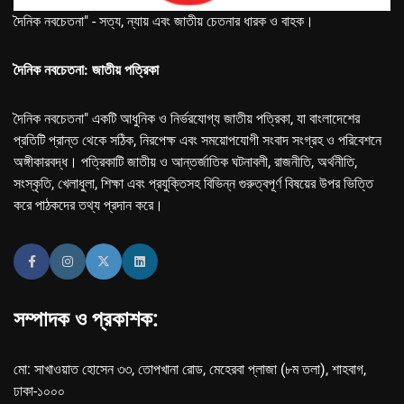
দৈনিক নবচেতনা" - সত্য, ন্যায় এবং জাতীয় চেতনার ধারক ও বাহক।
দৈনিক নবচেতনা: জাতীয় পত্রিকা
দৈনিক নবচেতনা" একটি আধুনিক ও নির্ভরযোগ্য জাতীয় পত্রিকা, যা বাংলাদেশের
প্রতিটি প্রান্ত থেকে সঠিক, নিরপেক্ষ এবং সময়োপযোগী সংবাদ সংগ্রহ ও পরিবেশনে
অঙ্গীকারবদ্ধ। পত্রিকাটি জাতীয় ও আন্তর্জাতিক ঘটনাবলী, রাজনীতি, অর্থনীতি,
সংস্কৃতি, খেলাধুলা, শিক্ষা এবং প্রযুক্তিসহ বিভিন্ন গুরুত্বপূর্ণ বিষয়ের উপর ভিত্তি
করে পাঠকদের তথ্য প্রদান করে।
সম্পাদক ও প্রকাশক:
মো: সাখাওয়াত হোসেন ৩৩, তোপখানা রোড, মেহেরবা প্লাজা (৮ম তলা), শাহবাগ,
ঢাকা-১০০০