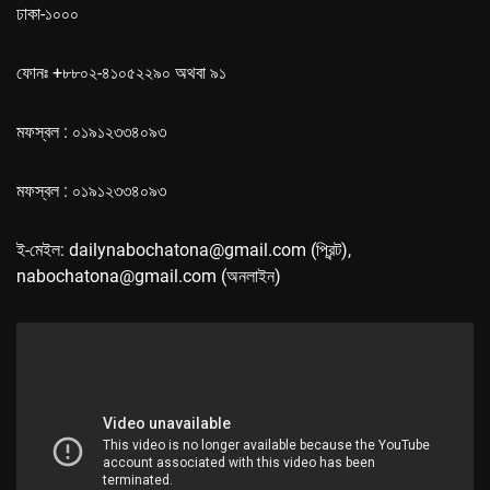
ঢাকা-১০০০
ফোনঃ +৮৮০২-৪১০৫২২৯০ অথবা ৯১
মফস্বল : ০১৯১২৩৩৪০৯৩
মফস্বল : ০১৯১২৩৩৪০৯৩
ই-মেইল: dailynabochatona@gmail.com (প্রিন্ট),
nabochatona@gmail.com (অনলাইন)