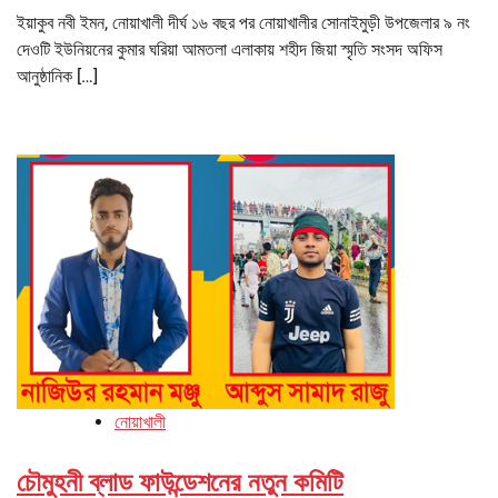
ইয়াকুব নবী ইমন, নোয়াখালী দীর্ঘ ১৬ বছর পর নোয়াখালীর সোনাইমুড়ী উপজেলার ৯ নং
দেওটি ইউনিয়নের কুমার ঘরিয়া আমতলা এলাকায় শহীদ জিয়া স্মৃতি সংসদ অফিস
আনুষ্ঠানিক […]
নোয়াখালী
চৌমুহনী ব্লাড ফাউন্ডেশনের নতুন কমিটি