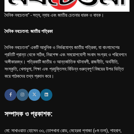
দৈনিক নবচেতনা" - সত্য, ন্যায় এবং জাতীয় চেতনার ধারক ও বাহক।
দৈনিক নবচেতনা: জাতীয় পত্রিকা
দৈনিক নবচেতনা" একটি আধুনিক ও নির্ভরযোগ্য জাতীয় পত্রিকা, যা বাংলাদেশের
প্রতিটি প্রান্ত থেকে সঠিক, নিরপেক্ষ এবং সময়োপযোগী সংবাদ সংগ্রহ ও পরিবেশনে
অঙ্গীকারবদ্ধ। পত্রিকাটি জাতীয় ও আন্তর্জাতিক ঘটনাবলী, রাজনীতি, অর্থনীতি,
সংস্কৃতি, খেলাধুলা, শিক্ষা এবং প্রযুক্তিসহ বিভিন্ন গুরুত্বপূর্ণ বিষয়ের উপর ভিত্তি
করে পাঠকদের তথ্য প্রদান করে।
সম্পাদক ও প্রকাশক:
মো: সাখাওয়াত হোসেন ৩৩, তোপখানা রোড, মেহেরবা প্লাজা (৮ম তলা), শাহবাগ,