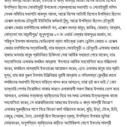
খাদ্য সমগ্রী বিতরণ করেন, ইফতার ও খাদ্য সামগ্রী বিতরণ বিশেষ অতিথি হিসেবে
উপস্থিত ছিলেন সোনাইমুড়ী উপজেলা প্রেসক্লাবের সভাপতি ও সোনাইমুড়ী দলিল
লেখক সমিতির সভাপতি মাকসুদ আলম, আরো বিশেষ অতিথী হিসেবে উপস্থিত ছিলেন
এপেক্স ক্লাবের চৌমুহনী ইউনিটের কর্মকর্তা বিন্দৃ, আরো উপস্থিত ছিলেন চৌমুহনী
এপেক্স কেয়ার হসপিটালের কর্মকর্তা গন, এপেক্স সদস্য মামুন, জাকির, বোরহান, আব্বাস,
মোস্তফা সহ আনন্দীপুর/ জুনুদপুরের ০৭ নং ওয়ার্ড মেম্বার মাকসুদুর রহমান, ডা.
শরিফুল ইসলাম মানবতার ফেরিওয়ালা খ্যাত মাইক্রো ওরাল ডেন্টাল কেয়ার ও এসেক্স
কেয়ার হসপিটালের সত্যাধিকারী, তার মাধ্যমে সোনাইমুড়ী ও চৌমুহনী এলাকার হাজার
হাজার অসহায় মানুষ প্রতিনিয়ত চিকিৎসা সেবা আর্থিক সহায়তা পেয়ে থাকেন, তার
সহযোগিতায় এলাকার মসজিদ মাদ্রাসা ঈদগায়ে আর্থিক সহযোগিতা করে পরিচালনা
করেন, মসজিদে মাসব্যাপি ইফতারের আয়োজন করেন, এতে এলাকার মানুষ তার প্রতি
মুগ্ধ, তার বাবা নুরুল ইসলাম ইঞ্জিনিয়ার নূরানী মাদ্রাসা ও পশ্চিমপাড়া কেন্দ্রীয় জামে
মসজিদের সভাপতি হিসেবে দায়িত্ব পালন করে আসচেন, তারা দুই জন ভাই / বোন
ডাক্তারি পেশায় নিয়োজিত থাকার কারনে এলাকাবাসী সকল বিষয়ে উপকার ভোগ করে
আসছেন, এলাকার গন্যমান্য ব্যক্তিদের নিয়ে সব সময় এলাকার উন্নয়নমূলক কাজে
সহযোগিতা করেন, সে ধারাবাহিকতায় আজকের ইফতার ও খাদ্য সামগ্রী বিতরণে
এলাকার মুরুব্বীদের পাশে নিয়ে বিতরণ কার্য পরিচালনা করেন, মুড়ি, চিড়া, টেংক, চিনি,
খেজুর, পেয়াজ, তৈল, চোলাবুট ছিল বিতরনকৃত দ্রব্য, উপস্থিত উপকার ভুগিরা
দোয়াকরেন, অনুপস্থিত ব্যক্তিদের বাড়ীতে অটোরিকশা যোগে ইফতার সামগ্রী