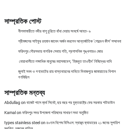
সাম্প্রতিক পোস্ট
নীলফামারীতে নদীর বালু চুরিতে বাঁধা দেয়ায় সংঘর্ষে আহত- ৬
শ্রীমঙ্গলের সাইফুর রহমান জাবেদ অর্জন করলেন আন্তর্জাতিক ‘গোল্ডেন কীস’ সম্মাননা
ফরিদপুর পৌরসভায় নাগরিক সেবায় গতি, প্রশাসনিক শৃঙ্খলায়ও জোর
নোয়াখালীতে লক্ষাধিক মানুষের মহাসমাবেশ, ‘হিজবুত তাওহীদ’ নিষিদ্ধের দাবি
জুলাই সনদ ও গণভোটের রায় বাস্তবায়নের দাবিতে দিনাজপুরে জামায়াতের বিশাল
গণমিছিল
সাম্প্রতিক মন্তব্য
Abdullag
on
বাজেট পাসে ব্যর্থ সিনেট, ছয় বছর পর যুক্তরাষ্ট্রে ফের সরকার শাটডাউন
Kamal
on
ফরিদপুর সদর উপজেলা পরিষদের সাধারণ সভা অনুষ্ঠিত
types stainless steel
on
৪৮তম বিশেষ বিসিএস: স্বাস্থ্য ক্যাডারের ২১ জনের সুপারিশ
স্থগিত, দুজনের বাতিল