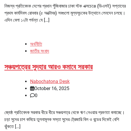
নিজস্ব প্রতিবেদক দেশের প্রধান পুঁজিবাজার ঢাকা স্টক এক্সচেঞ্জে (ডিএসই) সপ্তাহের
প্রথম কার্যদিবস রোববার (৫ অক্টোবর) সবগুলো মূল্যসূচকের উত্থানে লেনদেন চলছে।
এদিন বেলা ১২টা পর্যন্ত যে […]
অর্থনীতি
জাতীয় সংবাদ
সঞ্চয়পত্রের সুদহার আরও কমাবে সরকার
Nabochatona Desk
October 16, 2025
0
জ্যেষ্ঠ প্রতিবেদক সরকার ধীরে ধীরে সঞ্চয়পত্র থেকে ঋণ নেওয়ার প্রবণতা কমাচ্ছে।
চড়া সুদের চাপ কমিয়ে তুলনামূলক সস্তা সুদের ট্রেজারি বিল ও বন্ডের দিকেই বেশি
ঝুঁকতে […]