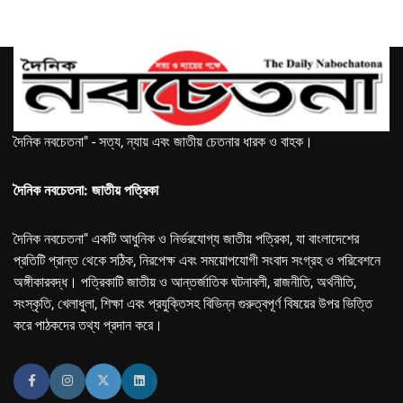
দৈনিক নবচেতনা" - সত্য, ন্যায় এবং জাতীয় চেতনার ধারক ও বাহক।
দৈনিক নবচেতনা: জাতীয় পত্রিকা
দৈনিক নবচেতনা" একটি আধুনিক ও নির্ভরযোগ্য জাতীয় পত্রিকা, যা বাংলাদেশের
প্রতিটি প্রান্ত থেকে সঠিক, নিরপেক্ষ এবং সময়োপযোগী সংবাদ সংগ্রহ ও পরিবেশনে
অঙ্গীকারবদ্ধ। পত্রিকাটি জাতীয় ও আন্তর্জাতিক ঘটনাবলী, রাজনীতি, অর্থনীতি,
সংস্কৃতি, খেলাধুলা, শিক্ষা এবং প্রযুক্তিসহ বিভিন্ন গুরুত্বপূর্ণ বিষয়ের উপর ভিত্তি
করে পাঠকদের তথ্য প্রদান করে।