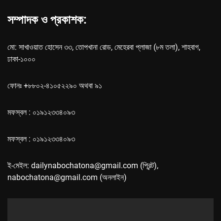
সম্পাদক ও প্রকাশক:
মো: সাখাওয়াত হোসেন ৩৩, তোপখানা রোড, মেহেরবা প্লাজা (৮ম তলা), শাহবাগ,
ঢাকা-১০০০
ফোনঃ +৮৮০২-৪১০৫২২৯০ অথবা ৯১
মফস্বল : ০১৯১২৩৩৪০৯৩
মফস্বল : ০১৯১২৩৩৪০৯৩
ই-মেইল: dailynabochatona@gmail.com (প্রিন্ট),
nabochatona@gmail.com (অনলাইন)