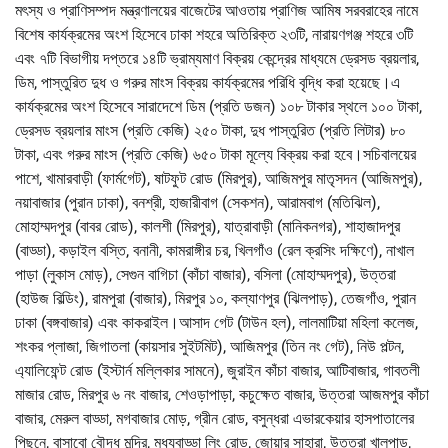
মৎস্য ও প্রাণিসম্পদ মন্ত্রণালয়ের বাজেটের আওতায় প্রাণিজ আমিষ সরবরাহের নামে
বিশেষ কার্যক্রমের অংশ হিসেবে ঢাকা শহরে অতিরিক্ত ২৩টি, নারায়ণগঞ্জ শহরে ৩টি
এবং ৭টি বিভাগীয় দপ্তরে ১৪টি ভ্রাম্যমাণ বিক্রয় কেন্দ্রের মাধ্যমে ড্রেসড ব্রয়লার,
ডিম, পাস্তুরিত দুধ ও গরুর মাংস বিক্রয় কার্যক্রমের পরিধি বৃদ্ধি করা হয়েছে।এ
কার্যক্রমের অংশ হিসেবে সারাদেশে ডিম (প্রতি ডজন) ১০৮ টাকার স্থলে ১০০ টাকা,
ড্রেসড ব্রয়লার মাংস (প্রতি কেজি) ২৫০ টাকা, দুধ পাস্তুরিত (প্রতি লিটার) ৮০
টাকা, এবং গরুর মাংস (প্রতি কেজি) ৬৫০ টাকা মূল্যে বিক্রয় করা হবে।সচিবালয়ের
পাশে, খামারবাড়ী (ফার্মগেট), ষাটফুট রোড (মিরপুর), আজিমপুর মাতৃসদন (আজিমপুর),
নয়াবাজার (পুরান ঢাকা), বনশ্রী, হাজারীবাগ (সেকশন), আরামবাগ (মতিঝিল),
মোহাম্মদপুর (বাবর রোড), কালশী (মিরপুর), যাত্রাবাড়ী (মানিকনগর), শাহাজাদপুর
(বাড্ডা), কড়াইল বস্তি, বনানী, কামরাঙ্গীর চর, খিলগাঁও (রেল ক্রসিং দক্ষিণে), নাখাল
পাড়া (লুকাস মোড়), সেগুন বাগিচা (কাঁচা বাজার), বসিলা (মোহাম্মদপুর), উত্তরা
(হাউজ বিল্ডিং), রামপুরা (বাজার), মিরপুর ১০, কল্যাণপুর (ঝিলপাড়), তেজগাঁও, পুরান
ঢাকা (বঙ্গবাজার) এবং কাকরাইল।আসাদ গেট (টাউন হল), লালমাটিয়া মহিলা কলেজ,
শংকর প্লাজা, জিগাতলা (কায়সার সুইটমিট), আজিমপুর (তিন নং গেট), নিউ পল্টন,
এ্যালিফেন্ট রোড (ইস্টার্ন মল্লিকার সামনে), জুরাইন কাঁচা বাজার, আটিবাজার, গাবতলী
মাজার রোড, মিরপুর ৬ নং বাজার, শেওড়াপাড়া, কচুক্ষেত বাজার, উত্তরা আজমপুর কাঁচা
বাজার, মেরুল বাড্ডা, মগবাজার মোড়, গ্রীন রোড, বসুন্ধরা এভারকেয়ার হাসপাতালের
পিছনে, বাসাবো বৌদ্ধ মন্দির, মধ্যবাড্ডা লিং রোড, জোয়ার সাহারা, উত্তরা খালপাড়,