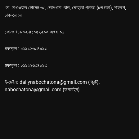
মো: সাখাওয়াত হোসেন ৩৩, তোপখানা রোড, মেহেরবা প্লাজা (৮ম তলা), শাহবাগ,
ঢাকা-১০০০
ফোনঃ +৮৮০২-৪১০৫২২৯০ অথবা ৯১
মফস্বল : ০১৯১২৩৩৪০৯৩
মফস্বল : ০১৯১২৩৩৪০৯৩
ই-মেইল: dailynabochatona@gmail.com (প্রিন্ট),
nabochatona@gmail.com (অনলাইন)