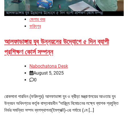
জেলার খবর
ফরিদপুর
আলফাডাঙ্গায় যুব উন্নয়নের উদ্যোগে ৫ দিন ব্যাপী
প্রশিক্ষণ কোর্স সম্পন্ন
Nabochatona Desk
August 5, 2025
0
রোকসানা পারভিন (ফরিদপুর) আলফাডাঙ্গা যুব ও ক্রীড়া মন্ত্রাণালয়ের আওতায় যুব
উন্নয়ন অধিদপ্তর কর্তৃক বাস্তবায়ধীন “দারিদ্র্য বিমোচনের লক্ষ্যে ব্যাপক প্রযুক্তি
নির্ভর সমন্বিত সম্পদ ব্যপস্থাপনা(ইমপ্যাক্ট)-৩য় পর্যায়ে (১ম […]