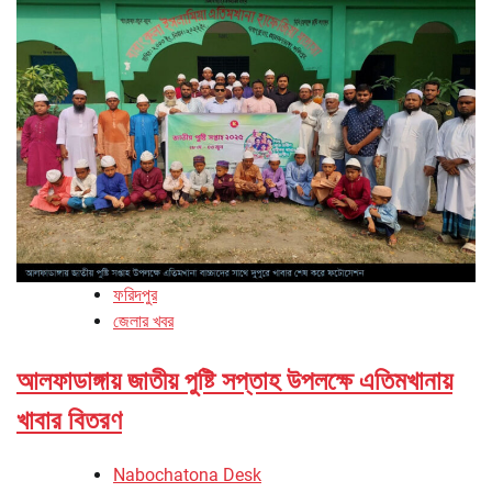
ফরিদপুর
জেলার খবর
আলফাডাঙ্গায় জাতীয় পুষ্টি সপ্তাহ উপলক্ষে এতিমখানায়
খাবার বিতরণ
Nabochatona Desk