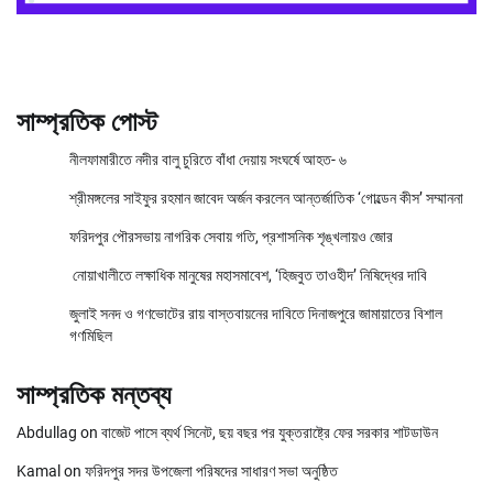
সাম্প্রতিক পোস্ট
নীলফামারীতে নদীর বালু চুরিতে বাঁধা দেয়ায় সংঘর্ষে আহত- ৬
শ্রীমঙ্গলের সাইফুর রহমান জাবেদ অর্জন করলেন আন্তর্জাতিক ‘গোল্ডেন কীস’ সম্মাননা
ফরিদপুর পৌরসভায় নাগরিক সেবায় গতি, প্রশাসনিক শৃঙ্খলায়ও জোর
নোয়াখালীতে লক্ষাধিক মানুষের মহাসমাবেশ, ‘হিজবুত তাওহীদ’ নিষিদ্ধের দাবি
জুলাই সনদ ও গণভোটের রায় বাস্তবায়নের দাবিতে দিনাজপুরে জামায়াতের বিশাল
গণমিছিল
সাম্প্রতিক মন্তব্য
Abdullag
on
বাজেট পাসে ব্যর্থ সিনেট, ছয় বছর পর যুক্তরাষ্ট্রে ফের সরকার শাটডাউন
Kamal
on
ফরিদপুর সদর উপজেলা পরিষদের সাধারণ সভা অনুষ্ঠিত