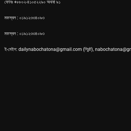
ফোনঃ +৮৮০২-৪১০৫২২৯০ অথবা ৯১
মফস্বল : ০১৯১২৩৩৪০৯৩
মফস্বল : ০১৯১২৩৩৪০৯৩
ই-মেইল: dailynabochatona@gmail.com (প্রিন্ট), nabochatona@g