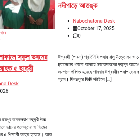
নদীপাড়ে আতঙ্ক
Nabochatona Desk
October 17, 2025
 খবর
0
র
চলাকালে স্কুল ভবনের
ঈশ্বরদী (পাবনা) প্রতিনিধি পদ্মায় বালু উত্তোলন ও 
চ্যানেলের খাজনা আদায়ে ইজারাদারদের দ্বন্দ্বে আতঙ
 আহত ৫ ছাত্রী
জনপদে পরিণত হয়েছে পাবনার ঈশ্বরদীর পদ্মাপাড়ের ক
গ্রাম। দিনদুপুরে ফিল্মি স্টাইলে […]
ona Desk
2026
র রায়পুর জনকল্যাণ বহুমুখী উচ্চ
ালে ছাদের পলেস্তারা ও ভিমের
ণির ৫ শিক্ষার্থী আহত হয়েছে। আজ