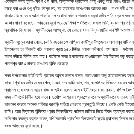
একদিকে নদীর ফুলে-ফেঁপে ওঠা পানি, অন্যদিকে প্রতিদিন একটু একটু করে ভেঙে যাচ্ছে বস
কাছে বর্ষা এখন শুধু বৃষ্টির মৌসুম নয়, ঘর হারানোর আশঙ্কার আরেক নাম। কখন নদী এসে 
উজান থেকে নেমে আসা পাহাড়ি ঢল ও টানা বর্ষণের প্রভাবে যমুনা নদীর পানি বাড়তে শু
আকার ধারণ করেছে। ভাঙনের মুখে পড়েছে শিক্ষা প্রতিষ্ঠান, ফসলি জমি, ব্যবসা প্রতিষ্ঠ
প্রাথমিক বিদ্যালয়। স্থানীয়দের আশঙ্কা, যে কোনো সময় বিদ্যালয়টির অবশিষ্ট অংশও ন
স্থানীয় সূত্রে জানা গেছে, চলতি বছরের ১৭ এপ্রিল কাজীপুর উপজেলার পলাশপুর ঘাট এলাকা
উপজেলার চর বিনানই ঘাট এলাকায় প্রায় ১৫০ মিটার এলাকা নদীগর্ভে ধসে পড়ে। সর্বশেষ ২
অংশ নদীতে বিলীন হয়ে যায়। বর্তমানে সদর উপজেলার কাওয়াকোলা ইউনিয়নের বড় কয়ড়া, 
পলাশপুর ঘাট এলাকায় ভাঙনের ঝুঁকি বেড়েছে।
সদর উপজেলার ভাটপিয়ারি গ্রামের আব্দুস ছালাম বলেন, অবৈধভাবে বালু উত্তোলনের ফল
কারণে পুরা চর নদীর মধ্যে গেছে। এই চরে আমি আখ, গম, কালাইসহ বিভিন্ন ধরনের 
প্যানেল চেয়ারম্যান আব্দুর রাজ্জাক ভূইয়া বলেন, আমার ইউনিয়নের বড় কয়ড়া, বর্ণি ও 
সময় নদীগর্ভে বিলীন হয়ে যাবে। দুর্যোগ আশ্রায়ন প্রকল্পের ঘরে অস্থায়ীভাবে ছাত্র-
ভাঙনের কারণে অনেক পরিবার ঘরবাড়ি সরিয়ে নেওয়ার প্রস্তুতি নিচ্ছে। কেউ কেউ ইতোম
জমি। আর বিদ্যালয় ঝুঁকিতে পড়ায় শিক্ষার্থীদের পাঠদান চালিয়ে নিতে বিকল্প ব্যবস্থা করত
অফিসার ফজলুর রহমান বলেন, বর্ণি সরকারি প্রাথমিক বিদ্যালয়টি ভ্যাট-ট্যাক্সসহ নিলাম হয়
ঘরও ভাঙনের মুখে আছে।