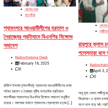
জেলার খবর
সাতক্ষীরা
জেলার
শ্যামনগরে আওয়ামীলীগের হরতাল ও
লক্ষ্মীপু
নৈরাজ্যের প্রতিবাদে বিএনপির বিক্ষোভ
রায়পুরে ক্লাস 
সমাবেশ
পলেস্তারা ধসে
Nabochatona Desk
February 18, 2025
Nabochat
0
April 3, 
0
রবিউল ইসলাম (সাতক্ষীরা) শ্যামনগর আওয়ামীলীগের ডাকা
অবৈধ হরতাল ও নৈরাজ্য সৃষ্টির অপচেষ্টার প্রতিবাদে
আবু মুসা মোহন লক্ষ্মীপুরে
সাতক্ষীরার শ্যামনগরে বিএনপির বিক্ষোভ সমাবেশ অনুষ্ঠিত
বিদ্যালয়–এ ক্লাস চলাক
হয়েছে। মঙ্গলবার সকালে শ্যামনগর প্রেসক্লাব চত্বর […]
অংশ ধসে পড়ে ষষ্ঠ শ্রে