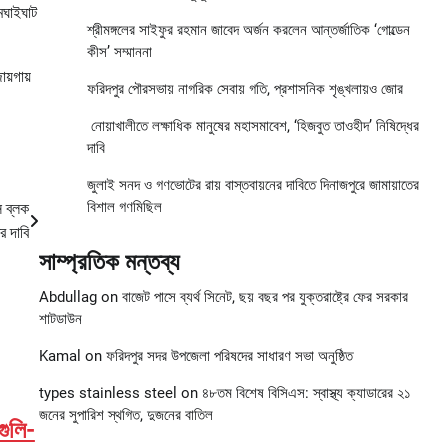
মেঘাইঘাট
শ্রীমঙ্গলের সাইফুর রহমান জাবেদ অর্জন করলেন আন্তর্জাতিক ‘গোল্ডেন
কীস’ সম্মাননা
য়গায়
ফরিদপুর পৌরসভায় নাগরিক সেবায় গতি, প্রশাসনিক শৃঙ্খলায়ও জোর
নোয়াখালীতে লক্ষাধিক মানুষের মহাসমাবেশ, ‘হিজবুত তাওহীদ’ নিষিদ্ধের
দাবি
জুলাই সনদ ও গণভোটের রায় বাস্তবায়নের দাবিতে দিনাজপুরে জামায়াতের
বিশাল গণমিছিল
ি ব্লক
ের দাবি
সাম্প্রতিক মন্তব্য
Abdullag
on
বাজেট পাসে ব্যর্থ সিনেট, ছয় বছর পর যুক্তরাষ্ট্রে ফের সরকার
শাটডাউন
Kamal
on
ফরিদপুর সদর উপজেলা পরিষদের সাধারণ সভা অনুষ্ঠিত
types stainless steel
on
৪৮তম বিশেষ বিসিএস: স্বাস্থ্য ক্যাডারের ২১
জনের সুপারিশ স্থগিত, দুজনের বাতিল
-গুলি-