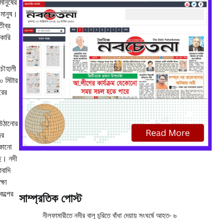
মানুষের
 মানুষ।
ীব্র
কারি
 চৌহালী
০ মিটার
রের
 উঠানোর
ের
 কোনো
ছে। নদী
বাদি
্ষা
কল্পের
সাম্প্রতিক পোস্ট
নীলফামারীতে নদীর বালু চুরিতে বাঁধা দেয়ায় সংঘর্ষে আহত- ৬