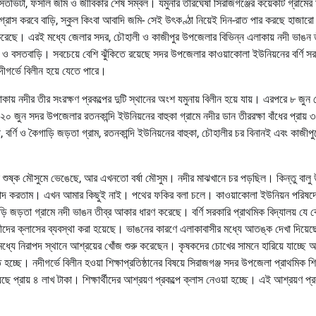
তভিটা, ফসলি জমি ও জীবিকার শেষ সম্বল। যমুনার তীরঘেঁষা সিরাজগঞ্জের কয়েকটি গ্রামের 
গ্রাস করবে বাড়ি, স্কুল কিংবা আবাদি জমি- সেই উৎকণ্ঠা নিয়েই দিন-রাত পার করছে হাজারো
রু করেছে। এরই মধ্যে জেলার সদর, চৌহালী ও কাজীপুর উপজেলার বিভিন্ন এলাকায় নদী ভাঙন ত
ান ও বসতবাড়ি। সবচেয়ে বেশি ঝুঁকিতে রয়েছে সদর উপজেলার কাওয়াকোলা ইউনিয়নের বর্ণি সর
দীগর্ভে বিলীন হয়ে যেতে পারে।
য় নদীর তীর সংরক্ষণ প্রকল্পের দুটি স্থানের অংশ যমুনায় বিলীন হয়ে যায়। এরপরে ৮ জুন
০ জুন সদর উপজেলার রতনকান্দি ইউনিয়নের বাহুকা গ্রামে নদীর ডান তীররক্ষা বাঁধের প্রায় ৩
বর্ণি ও কৈগাড়ি জড়তা গ্রাম, রতনকান্দি ইউনিয়নের বাহুকা, চৌহালীর চর বিনানই এবং কাজীপু
ে শুষ্ক মৌসুমে ভেঙেছে, আর এখনতো বর্ষা মৌসুম। নদীর মাঝখানে চর পড়ছিল। কিন্তু বালু
আবাদ করতাম। এখন আমার কিছুই নাই। পথের ফকির বলা চলে। কাওয়াকোলা ইউনিয়ন পরিষদ
কৈগাড়ি জড়তা গ্রামে নদী ভাঙন তীব্র আকার ধারণ করেছে। বর্ণি সরকারি প্রাথমিক বিদ্যালয় যে
ছাত্রীদের ক্লাসের ব্যবস্থা করা হয়েছে। ভাঙনের কারণে এলাকাবাসীর মধ্যে আতঙ্ক দেখা দিয়ে
ধ্যে নিরাপদ স্থানে আশ্রয়ের খোঁজ শুরু করেছেন। কৃষকদের চোখের সামনে হারিয়ে যাচ্ছে আ
ে হচ্ছে। নদীগর্ভে বিলীন হওয়া শিক্ষাপ্রতিষ্ঠানের বিষয়ে সিরাজগঞ্জ সদর উপজেলা প্রাথমিক শিক
েছে প্রায় ৪ লাখ টাকা। শিক্ষার্থীদের আশ্রয়ণ প্রকল্পে ক্লাস নেওয়া হচ্ছে। এই আশ্রয়ণ প্র