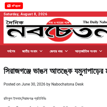
ePaper
Skip
Saturday, August 8, 2026
to
content
সর্বশেষ
জাতীয় সংবাদ
জেলার খবর
আন্তর্জাতিক সংবাদ
সিরাজগঞ্জে ভাঙন আতঙ্কে যমুনাপাড়ের ম
Posted on
June 30, 2026
by
Nabochatona Desk
রফিকুল ইসলাম,সিরাজগঞ্জ প্রতিনিধিঃ