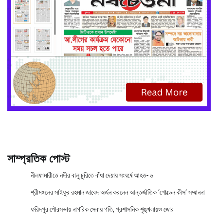
সাম্প্রতিক পোস্ট
নীলফামারীতে নদীর বালু চুরিতে বাঁধা দেয়ায় সংঘর্ষে আহত- ৬
শ্রীমঙ্গলের সাইফুর রহমান জাবেদ অর্জন করলেন আন্তর্জাতিক ‘গোল্ডেন কীস’ সম্মাননা
ফরিদপুর পৌরসভায় নাগরিক সেবায় গতি, প্রশাসনিক শৃঙ্খলায়ও জোর