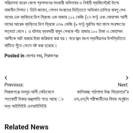
পরিচালনা করেন জেলা প্রশাসনের সহকারী কমিশনার ও নির্বাহী ম্যাজিস্ট্রেট উম্মে
নাজনীন নিশাত। তিনি জানান, গোপন সংবাদের ভিত্তিতে অভিযান চালিয়ে বাবলু সেখ
নামের এক ব্যক্তির ডিপ ফ্রিজে এক হাজার ১১২ কেজি (২৭ মণ) এবং মোহাম্মদ আলী
নামের আরেক ব্যক্তির ডিপ ফ্রিজে ৩৭৯ কেজি (৯ মণ) মুরগির পচা মাংস সংরক্ষণের
সত্যতা মেলে। এ ঘটনায় ব্যবসায়ী বাবুল সেখকে পাঁচ হাজার ১০০ টাকা ও মোহাম্মদ
আলীকে আট হাজার টাকা জরিমানা করা হয়। পরে জব্দ মাংস স্থানীয়দের উপস্থিতিতে
মাটিতে পুঁতে ফেলে নষ্ট করা হয়েছে।
Posted in
জেলার খবর
,
সিরাজগঞ্জ
Post
Previous:
Next:
navigation
সিরাজগঞ্জে মনসুর আলী মেডিকেলে
কালিকচ্ছ পাঠশালা উচ্চ বিদ্যালয়ে”র
শতকোটি টাকার যন্ত্রপাতি পড়ে আছে ঃ
এস,এস,সি পরীক্ষার্থীদের বিদায় অনুষ্ঠান
বন্ধ আইসিইউ এনআইসিইউ
Related News