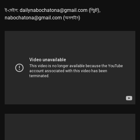
ই-মেইল: dailynabochatona@gmail.com (প্রিন্ট),
nabochatona@gmail.com (অনলাইন)