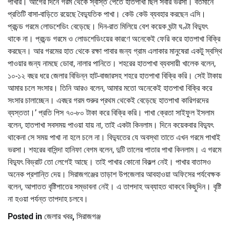
পাখার। আগের দিনে গরম থেকে স্বস্তি পেতে হাতপাখা ছিল সবার ভরসা। বর্তমানে
প্রতিটি বাসা-বাড়িতে রয়েছে বৈদ্যুতিক পাখা। কেউ কেউ ব্যবহার করছেন এসি।
প্রচন্ড গরমে লোডশেডিং বেড়েছে। দিন-রাত মিলিয়ে বেশ কয়েক ঘন্টা ঘণ্টা বিদ্যুৎ
থাকে না। প্রচন্ড গরমে ও লোডশেডিংয়ের কারণে অনেকেই ফেরি করে হাতপাখা বিক্রি
করছেন। আর গরমের হাত থেকে রক্ষা পাবার জন্য গ্রাম এলাকার মানুষেরা একটু স্বস্থি
পাওয়ার জন্য নামছে ডোবা, নালার পানিতে। শহরের হাতপাখা ব্যবসায়ী খালেক বলেন,
১০-১২ বছর ধরে জেলার বিভিন্ন হাট-বাজারসহ শহরে হাতপাখা বিক্রি করি। সেই টাকায়
আমার চলে সংসার। তিনি আরও বলেন, আমার মতো অনেকেই হাতপাখা বিক্রি করে
সংসার চালাচ্ছেন। এবছর গরম শুরুর প্রথম থেকেই বেড়েছে হাতপাখা কারিগরদের
ব্যস্ততা।’ প্রতি পিস ৭০-৮০ টাকা করে বিক্রি করি। পাখা ক্রেতা সাইফুল ইসলাম
বলেন, হাতপাখা সবসময় পাওয়া যায় না, তাই একটা কিনলাম। দিনে কয়েকবার বিদ্যুৎ
থাকেনা সে সময় পাখা না হলে চলে না। বিদ্যুতের যে অবস্থা তাতে এখন গরমে পাখাই
ভরসা। শহরের বাসিন্দা হানিফা বেগম বলেন, দুটি তালের পাতার পাখা কিনলাম। এ গরমে
বিদ্যুৎ বিভ্রাট তো লেগেই আছে। তাই পাখার কোনো বিকল্প নেই। পাখার বাতাসও
অনেক প্রশান্তি দেয়। সিরাজগঞ্জের তাড়াশ উপজেলার আবহাওয়া অফিসের পর্যবেক্ষক
বলেন, আপাতত বৃষ্টিপাতের সম্ভাবনা নেই। এ তাপদাহ অব্যাহত থাকবে কিছুদিন। বৃষ্টি
না হওয়া পর্যন্ত তাপদাহ চলবে।
Posted in
জেলার খবর
,
সিরাজগঞ্জ