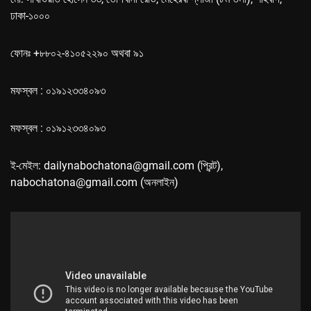
ঢাকা-১০০০
ফোনঃ +৮৮০২-৪১০৫২২৯০ অথবা ৯১
মফস্বল : ০১৯১২৩৩৪০৯৩
মফস্বল : ০১৯১২৩৩৪০৯৩
ই-মেইল: dailynabochatona@gmail.com (প্রিন্ট),
nabochatona@gmail.com (অনলাইন)