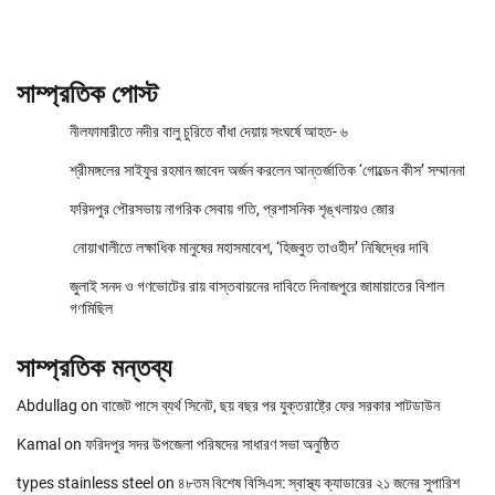
সাম্প্রতিক পোস্ট
নীলফামারীতে নদীর বালু চুরিতে বাঁধা দেয়ায় সংঘর্ষে আহত- ৬
শ্রীমঙ্গলের সাইফুর রহমান জাবেদ অর্জন করলেন আন্তর্জাতিক ‘গোল্ডেন কীস’ সম্মাননা
ফরিদপুর পৌরসভায় নাগরিক সেবায় গতি, প্রশাসনিক শৃঙ্খলায়ও জোর
নোয়াখালীতে লক্ষাধিক মানুষের মহাসমাবেশ, ‘হিজবুত তাওহীদ’ নিষিদ্ধের দাবি
জুলাই সনদ ও গণভোটের রায় বাস্তবায়নের দাবিতে দিনাজপুরে জামায়াতের বিশাল
গণমিছিল
সাম্প্রতিক মন্তব্য
Abdullag
on
বাজেট পাসে ব্যর্থ সিনেট, ছয় বছর পর যুক্তরাষ্ট্রে ফের সরকার শাটডাউন
Kamal
on
ফরিদপুর সদর উপজেলা পরিষদের সাধারণ সভা অনুষ্ঠিত
types stainless steel
on
৪৮তম বিশেষ বিসিএস: স্বাস্থ্য ক্যাডারের ২১ জনের সুপারিশ