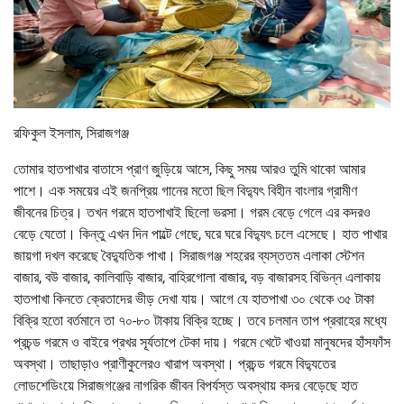
রফিকুল ইসলাম, সিরাজগঞ্জ
তোমার হাতপাখার বাতাসে প্রাণ জুড়িয়ে আসে, কিছু সময় আরও তুমি থাকো আমার
পাশে। এক সময়ের এই জনপ্রিয় গানের মতো ছিল বিদ্যুৎ বিহীন বাংলার গ্রামীণ
জীবনের চিত্র। তখন গরমে হাতপাখাই ছিলো ভরসা। গরম বেড়ে গেলে এর কদরও
বেড়ে যেতো। কিন্তু এখন দিন পাল্টে গেছে, ঘরে ঘরে বিদ্যুৎ চলে এসেছে। হাত পাখার
জায়গা দখল করেছে বৈদ্যুতিক পাখা। সিরাজগঞ্জ শহরের ব্যস্ততম এলাকা স্টেশন
বাজার, বউ বাজার, কালিবাড়ি বাজার, বাহিরগোলা বাজার, বড় বাজারসহ বিভিন্ন এলাকায়
হাতপাখা কিনতে ক্রেতাদের ভীড় দেখা যায়। আগে যে হাতপাখা ৩০ থেকে ৩৫ টাকা
বিক্রি হতো বর্তমানে তা ৭০-৮০ টাকায় বিক্রি হচ্ছে। তবে চলমান তাপ প্রবাহের মধ্যে
প্রচন্ড গরমে ও বাইরে প্রখর সূর্যতাপে টেকা দায়। গরমে খেটে খাওয়া মানুষদের হাঁসফাঁস
অবস্থা। তাছাড়াও প্রাণীকুলেরও খারাপ অবস্থা। প্রচন্ড গরমে বিদ্যুতের
লোডশেডিংয়ে সিরাজগঞ্জের নাগরিক জীবন বিপর্যস্ত অবস্থায় কদর বেড়েছে হাত