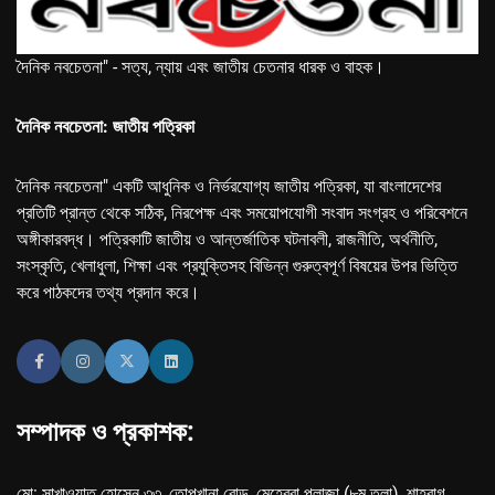
দৈনিক নবচেতনা" - সত্য, ন্যায় এবং জাতীয় চেতনার ধারক ও বাহক।
দৈনিক নবচেতনা: জাতীয় পত্রিকা
দৈনিক নবচেতনা" একটি আধুনিক ও নির্ভরযোগ্য জাতীয় পত্রিকা, যা বাংলাদেশের
প্রতিটি প্রান্ত থেকে সঠিক, নিরপেক্ষ এবং সময়োপযোগী সংবাদ সংগ্রহ ও পরিবেশনে
অঙ্গীকারবদ্ধ। পত্রিকাটি জাতীয় ও আন্তর্জাতিক ঘটনাবলী, রাজনীতি, অর্থনীতি,
সংস্কৃতি, খেলাধুলা, শিক্ষা এবং প্রযুক্তিসহ বিভিন্ন গুরুত্বপূর্ণ বিষয়ের উপর ভিত্তি
করে পাঠকদের তথ্য প্রদান করে।
সম্পাদক ও প্রকাশক:
মো: সাখাওয়াত হোসেন ৩৩, তোপখানা রোড, মেহেরবা প্লাজা (৮ম তলা), শাহবাগ,