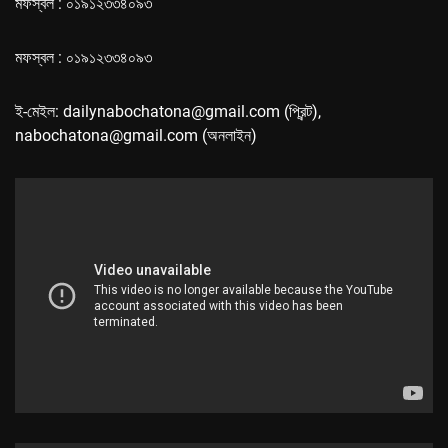
মফস্বল : ০১৯১২৩৩৪০৯৩
মফস্বল : ০১৯১২৩৩৪০৯৩
ই-মেইল: dailynabochatona@gmail.com (প্রিন্ট),
nabochatona@gmail.com (অনলাইন)