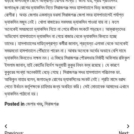
বাড়ছে জলাতঙ্ক রোগে আক্রান্ত রোগীর সংখ্যা। জানা যায়, প্রায় প্রতিদিনই
জলাতঙ্ক রোগের ভ্যাকসিন নিতে সিরাজগঞ্জ সদর হাসপাতালে ভিড় জমাচ্ছেন
রোগীরা। অথচ জেলার একমাত্র ভরসা সিরাজগঞ্জ জেলা সদর হাসপাতালেই পর্যাপ্ত
ভ্যাকসিন মজুদ নেই। খোলা বাজারেও সবসময় ভ্যাকসিন পাওয়া যায় না। ফলে
অনেকেই সময়মতো ভ্যাকসিন নিতে না পেরে জীবন সংকটে পড়ছেন। আক্রান্তদের
অভিযোগ হাসপাতালে ভ্যাকসিন না পেয়ে বাজার থেকে ভ্যাকসিন কিনতে হচ্ছে
তাদের। হাসপাতালের দায়িত্বপ্রাপ্ত কর্মীরা জানান, প্রত্যন্ত এলাকা থেকে অনেকেই
সময়মতো হাসপাতালে পৌঁছাতে পারেন না। আবার অনেকে অর্থের অভাবে বেশি দামে
ভ্যাকসিন কিনতেও সক্ষম নন। এ বিষয়ে সিরাজগঞ্জ পৌরসভার নির্বাহী অফিসার রফিকুল
ইসলাম জানান, হাই কোর্টের নির্দেশ অনুযায়ী কুকুর নিধন বন্ধ রয়েছে। যে কারণে
কুকুরের সংখ্যা অনেকটাই বেড়ে গেছে। সিরাজগঞ্জ সদর হাসপাতাল পরিচালক ডা.
আকিকুন নাহার বলেন, জলাতঙ্ক রোগের ভ্যাকসিনের সংকট নেই। প্রতি মাসে বরাদ্দ
পেতে উর্ধতন কর্তৃপক্ষকে চাহিদার জন্য অবহিত করি। সেই মোতাবেক আমাদের এখানে
ভ্যাকসিন পাঠানো হয়।
Posted in
জেলার খবর
,
সিরাজগঞ্জ
Post
Previous:
Next: