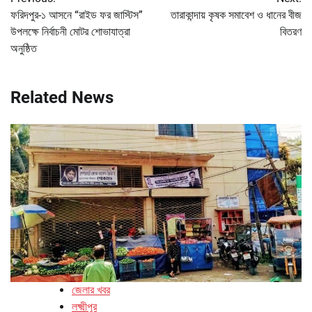
navigation
ফরিদপুর-১ আসনে “রাইড ফর জাস্টিস”
তারাকান্দায় কৃষক সমাবেশ ও ধানের বীজ
উপলক্ষে নির্বাচনী মোটর শোভাযাত্রা
বিতরণ
অনুষ্ঠিত
Related News
জেলার খবর
লক্ষ্মীপুর