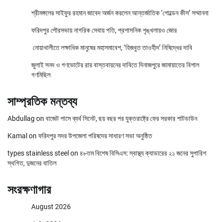
শ্রীমঙ্গলের সাইফুর রহমান জাবেদ অর্জন করলেন আন্তর্জাতিক ‘গোল্ডেন কীস’ সম্মাননা
ফরিদপুর পৌরসভায় নাগরিক সেবায় গতি, প্রশাসনিক শৃঙ্খলায়ও জোর
নোয়াখালীতে লক্ষাধিক মানুষের মহাসমাবেশ, ‘হিজবুত তাওহীদ’ নিষিদ্ধের দাবি
জুলাই সনদ ও গণভোটের রায় বাস্তবায়নের দাবিতে দিনাজপুরে জামায়াতের বিশাল
গণমিছিল
সাম্প্রতিক মন্তব্য
Abdullag
on
বাজেট পাসে ব্যর্থ সিনেট, ছয় বছর পর যুক্তরাষ্ট্রে ফের সরকার শাটডাউন
Kamal
on
ফরিদপুর সদর উপজেলা পরিষদের সাধারণ সভা অনুষ্ঠিত
types stainless steel
on
৪৮তম বিশেষ বিসিএস: স্বাস্থ্য ক্যাডারের ২১ জনের সুপারিশ
স্থগিত, দুজনের বাতিল
সংরক্ষণাগার
August 2026