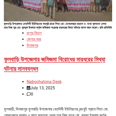
রংপুর বিভাগ
জেলার খবর
দিনাজপুর
ফুলবাড়ি উপজেলার জমিজমা বিরোধের মারধরের মিথ্যা
ঘটনায় মানববন্ধন
Nabochatona Desk
July 13, 2025
0
ফুলবাড়ী, দিনাজপুর ফুলবাড়ি উপজেলার বেতদিঘী ইউনিয়নের খন্ডখুই গ্রামে পিতা মো.
মোকলেছার রহমান ও মাতা সুলতানা বেগম তার নিজ পুত্র মো. বুলবুল ইসলাম কর্তৃক