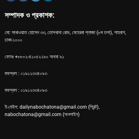
সম্পাদক ও প্রকাশক:
মো: সাখাওয়াত হোসেন ৩৩, তোপখানা রোড, মেহেরবা প্লাজা (৮ম তলা), শাহবাগ,
ঢাকা-১০০০
ফোনঃ +৮৮০২-৪১০৫২২৯০ অথবা ৯১
মফস্বল : ০১৯১২৩৩৪০৯৩
মফস্বল : ০১৯১২৩৩৪০৯৩
ই-মেইল: dailynabochatona@gmail.com (প্রিন্ট),
nabochatona@gmail.com (অনলাইন)