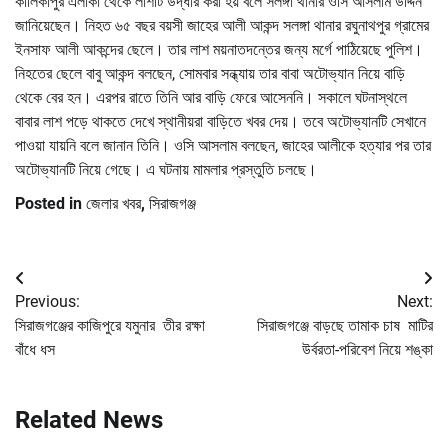
কালিকাপুর এলাকা থেকে লাশটি উদ্ধার করা হয় বলে সলঙ্গা থানার ওসি আসলাম উদ্দিন
জানিয়েছেন। নিহত ৬৫ বছর বয়সী জাহের আলী আকন্দ সলঙ্গা থানার রঘুনাথপুর গ্রামের
ইনসাফ আলী আকন্দের ছেলে। তার লাশ ময়নাতদন্তের জন্য মর্গে পাঠিয়েছে পুলিশ।
নিহতের ছেলে বাবু আকন্দ বলছেন, সোমবার সন্ধ্যায় তার বাবা অটোভ্যান নিয়ে বাড়ি
থেকে বের হন। এরপর রাতে তিনি আর বাড়ি ফেরে আসেননি। সকালে ঘটনাস্থলে
বাবার লাশ পড়ে থাকতে দেখে স্থানীয়রা বাড়িতে খবর দেয়। তবে অটোভ্যানটি সেখানে
পাওয়া যায়নি বলে জানান তিনি। ওসি আসলাম বলছেন, জাহের আলীকে হত্যার পর তার
অটোভ্যানটি নিয়ে গেছে। এ ঘটনায় মামলার প্রস্তুতি চলছে।
Posted in
জেলার খবর
,
সিরাজগঞ্জ
Post
Previous:
Next:
navigation
সিরাজগঞ্জের কাজিপুরে যমুনার তীর রক্ষা
সিরাজগঞ্জে বাড়ছে তামাক চাষ মাটির
বাঁধে ধস
উর্বরতা-পরিবেশ নিয়ে শঙ্কা
Related News