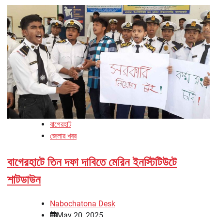
বাগেরহাট
জেলার খবর
বাগেরহাটে তিন দফা দাবিতে মেরিন ইনস্টিটিউটে
শাটডাউন
Nabochatona Desk
May 20, 2025