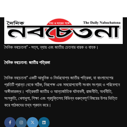
দৈনিক নবচেতনা" - সত্য, ন্যায় এবং জাতীয় চেতনার ধারক ও বাহক।
দৈনিক নবচেতনা: জাতীয় পত্রিকা
দৈনিক নবচেতনা" একটি আধুনিক ও নির্ভরযোগ্য জাতীয় পত্রিকা, যা বাংলাদেশের
প্রতিটি প্রান্ত থেকে সঠিক, নিরপেক্ষ এবং সময়োপযোগী সংবাদ সংগ্রহ ও পরিবেশনে
অঙ্গীকারবদ্ধ। পত্রিকাটি জাতীয় ও আন্তর্জাতিক ঘটনাবলী, রাজনীতি, অর্থনীতি,
সংস্কৃতি, খেলাধুলা, শিক্ষা এবং প্রযুক্তিসহ বিভিন্ন গুরুত্বপূর্ণ বিষয়ের উপর ভিত্তি
করে পাঠকদের তথ্য প্রদান করে।