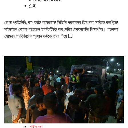
0
জেলা প্রতিনিধি, বাগেরহাট বাগেরহাটে সিডিসি প্রদানসহ তিন দফা দাবিতে কমপ্লিট
শাটডাউন ঘোষণা করেছেন ইনস্টিটিউট অব মেরিন টেকনোলজি শিক্ষার্থীরা। গতকাল
সোমবার প্রতিষ্ঠানের প্রধান ফটকে তালা দিয়ে […]
গাইবান্ধা